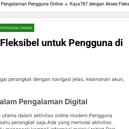
tal, Pengalaman Pengguna Online
Kaya787 dengan Akses Fleks
AN PENGGUNA ONLINE
leksibel untuk Pengguna di
gai perangkat dengan navigasi jelas, keamanan akun,
dalam Pengalaman Digital
an utama dalam aktivitas online modern.Pengguna
 satu perangkat saja.Ada yang memulai aktivitas