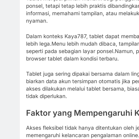
ponsel, tetapi tetap lebih praktis dibanding
informasi, memahami tampilan, atau melakuka
nyaman.
Dalam konteks Kaya787, tablet dapat memb
lebih lega.Menu lebih mudah dibaca, tampilan 
seperti pada sebagian layar ponsel.Namun, 
browser tablet dalam kondisi terbaru.
Tablet juga sering dipakai bersama dalam lin
biarkan data akun tersimpan otomatis jika pe
akses dilakukan melalui tablet bersama, bias
tidak diperlukan.
Faktor yang Mempengaruhi K
Akses fleksibel tidak hanya ditentukan oleh 
memengaruhi kelancaran pengalaman online.F