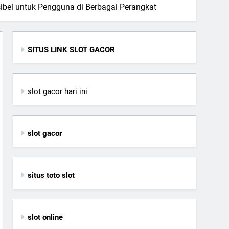
ibel untuk Pengguna di Berbagai Perangkat
SITUS LINK SLOT GACOR
slot gacor hari ini
slot gacor
situs toto slot
slot online