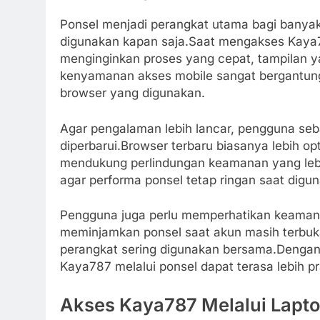
Ponsel menjadi perangkat utama bagi banyak
digunakan kapan saja.Saat mengakses Kaya7
menginginkan proses yang cepat, tampilan 
kenyamanan akses mobile sangat bergantung 
browser yang digunakan.
Agar pengalaman lebih lancar, pengguna se
diperbarui.Browser terbaru biasanya lebih 
mendukung perlindungan keamanan yang lebih b
agar performa ponsel tetap ringan saat digun
Pengguna juga perlu memperhatikan keamanan
meminjamkan ponsel saat akun masih terbuka
perangkat sering digunakan bersama.Dengan
Kaya787 melalui ponsel dapat terasa lebih pra
Akses Kaya787 Melalui Lapt