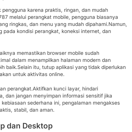
 pengguna karena praktis, ringan, dan mudah
87 melalui perangkat mobile, pengguna biasanya
yang ringkas, dan menu yang mudah dipahami.Namun,
pada kondisi perangkat, koneksi internet, dan
baiknya memastikan browser mobile sudah
optimal dalam menampilkan halaman modern dan
aik.Selain itu, tutup aplikasi yang tidak diperlukan
akan untuk aktivitas online.
 perangkat.Aktifkan kunci layar, hindari
, dan jangan menyimpan informasi sensitif jika
 kebiasaan sederhana ini, pengalaman mengakses
ktis, stabil, dan aman.
op dan Desktop