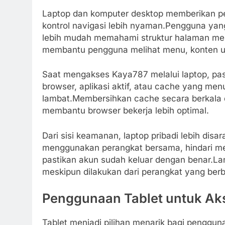
Laptop dan komputer desktop memberikan pe
kontrol navigasi lebih nyaman.Pengguna yan
lebih mudah memahami struktur halaman melal
membantu pengguna melihat menu, konten ut
Saat mengakses Kaya787 melalui laptop, pasti
browser, aplikasi aktif, atau cache yang m
lambat.Membersihkan cache secara berkala d
membantu browser bekerja lebih optimal.
Dari sisi keamanan, laptop pribadi lebih di
menggunakan perangkat bersama, hindari men
pastikan akun sudah keluar dengan benar.La
meskipun dilakukan dari perangkat yang ber
Penggunaan Tablet untuk Ak
Tablet menjadi pilihan menarik bagi penggun