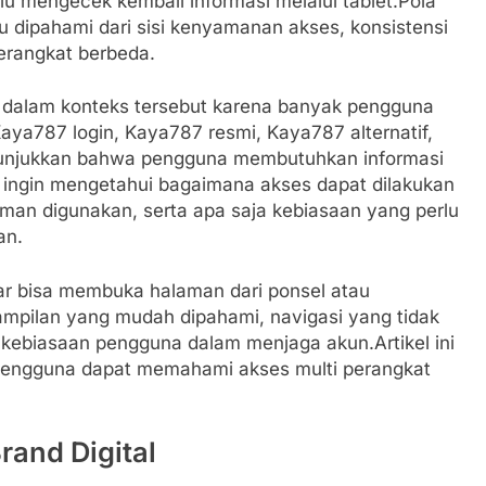
alu mengecek kembali informasi melalui tablet.Pola
lu dipahami dari sisi kenyamanan akses, konsistensi
erangkat berbeda.
as dalam konteks tersebut karena banyak pengguna
Kaya787 login, Kaya787 resmi, Kaya787 alternatif,
unjukkan bahwa pengguna membutuhkan informasi
 ingin mengetahui bagaimana akses dapat dilakukan
man digunakan, serta apa saja kebiasaan yang perlu
an.
adar bisa membuka halaman dari ponsel atau
tampilan yang mudah dipahami, navigasi yang tidak
 kebiasaan pengguna dalam menjaga akun.Artikel ini
pengguna dapat memahami akses multi perangkat
and Digital