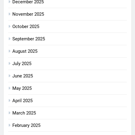
December 2025
November 2025
October 2025
September 2025
August 2025
July 2025
June 2025
May 2025
April 2025
March 2025
February 2025