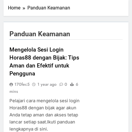
Home
Panduan Keamanan
Panduan Keamanan
Mengelola Sesi Login
Horas88 dengan Bijak: Tips
Aman dan Efektif untuk
Pengguna
170fec5
1 year ago
0
6
mins
Pelajari cara mengelola sesi login
Horas88 dengan bijak agar akun
Anda tetap aman dan akses tetap
lancar setiap saat.Ikuti panduan
lengkapnya di sini.