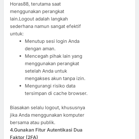
Horas88, terutama saat
menggunakan perangkat
lain.Logout adalah langkah
sederhana namun sangat efektif
untuk:
Menutup sesi login Anda
dengan aman.
Mencegah pihak lain yang
menggunakan perangkat
setelah Anda untuk
mengakses akun tanpa izin.
Mengurangi risiko data
tersimpan di cache browser.
Biasakan selalu logout, khususnya
jika Anda menggunakan komputer
bersama atau publik.
4.Gunakan Fitur Autentikasi Dua
Faktor (2FA)