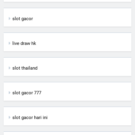
slot gacor
live draw hk
slot thailand
slot gacor 777
slot gacor hari ini