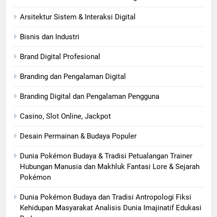
Arsitektur Sistem & Interaksi Digital
Bisnis dan Industri
Brand Digital Profesional
Branding dan Pengalaman Digital
Branding Digital dan Pengalaman Pengguna
Casino, Slot Online, Jackpot
Desain Permainan & Budaya Populer
Dunia Pokémon Budaya & Tradisi Petualangan Trainer
Hubungan Manusia dan Makhluk Fantasi Lore & Sejarah
Pokémon
Dunia Pokémon Budaya dan Tradisi Antropologi Fiksi
Kehidupan Masyarakat Analisis Dunia Imajinatif Edukasi