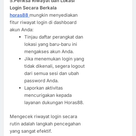
5.Periksa Riwayat dan Lokasi
Login Secara Berkala
horas88
mungkin menyediakan
fitur riwayat login di dashboard
akun Anda:
Tinjau daftar perangkat dan
lokasi yang baru-baru ini
mengakses akun Anda.
Jika menemukan login yang
tidak dikenali, segera logout
dari semua sesi dan ubah
password Anda.
Laporkan aktivitas
mencurigakan kepada
layanan dukungan Horas88.
Mengecek riwayat login secara
rutin adalah langkah pencegahan
yang sangat efektif.