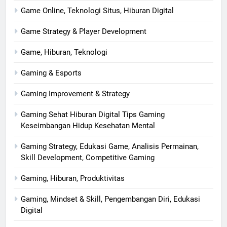
Game Online, Teknologi Situs, Hiburan Digital
Game Strategy & Player Development
Game, Hiburan, Teknologi
Gaming & Esports
Gaming Improvement & Strategy
Gaming Sehat Hiburan Digital Tips Gaming
Keseimbangan Hidup Kesehatan Mental
Gaming Strategy, Edukasi Game, Analisis Permainan,
Skill Development, Competitive Gaming
Gaming, Hiburan, Produktivitas
Gaming, Mindset & Skill, Pengembangan Diri, Edukasi
Digital