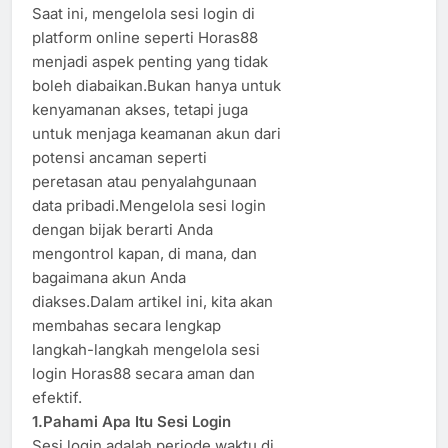
Saat ini, mengelola sesi login di
platform online seperti Horas88
menjadi aspek penting yang tidak
boleh diabaikan.Bukan hanya untuk
kenyamanan akses, tetapi juga
untuk menjaga keamanan akun dari
potensi ancaman seperti
peretasan atau penyalahgunaan
data pribadi.Mengelola sesi login
dengan bijak berarti Anda
mengontrol kapan, di mana, dan
bagaimana akun Anda
diakses.Dalam artikel ini, kita akan
membahas secara lengkap
langkah-langkah mengelola sesi
login Horas88 secara aman dan
efektif.
1.Pahami Apa Itu Sesi Login
Sesi login adalah periode waktu di