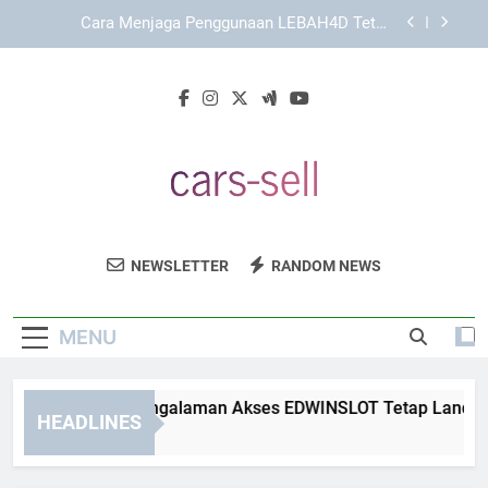
Skip
KAYA787 dan Inovasi Sistem untuk Kebutuhan
to
Pengguna Modern
content
Mengenal Karakteristik KAYA787 sebagai
Platform Digital Modern
Cara Menjaga Pengalaman Akses EDWINSLOT
Tetap Lancar dan Nyaman
Cara Menjaga Penggunaan LEBAH4D Tetap
Nyaman dan Teratur dalam Aktivitas Harian
KAYA787 dan Inovasi Sistem untuk Kebutuhan
Pengguna Modern
Cars Sell
Dapatkan Mobil Bekas Berkualitas Dengan
Mengenal Karakteristik KAYA787 sebagai
NEWSLETTER
RANDOM NEWS
Platform Digital Modern
Harga Terjangkau Di Cars Sell. Jual Beli
Mobil Dengan Mudah Dan Aman.
MENU
ra Menjaga Pengalaman Akses EDWINSLOT Tetap Lancar da
HEADLINES
eeks Ago