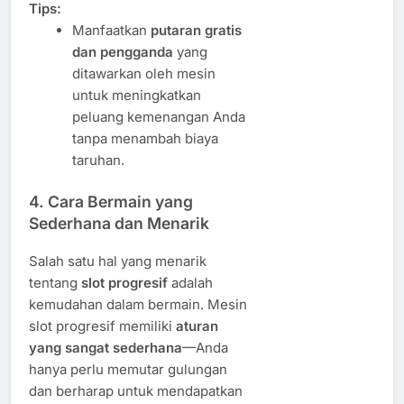
Tips:
Manfaatkan
putaran gratis
dan pengganda
yang
ditawarkan oleh mesin
untuk meningkatkan
peluang kemenangan Anda
tanpa menambah biaya
taruhan.
4.
Cara Bermain yang
Sederhana dan Menarik
Salah satu hal yang menarik
tentang
slot progresif
adalah
kemudahan dalam bermain. Mesin
slot progresif memiliki
aturan
yang sangat sederhana
—Anda
hanya perlu memutar gulungan
dan berharap untuk mendapatkan