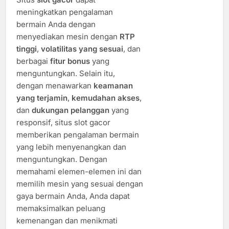
meningkatkan pengalaman
bermain Anda dengan
menyediakan mesin dengan
RTP
tinggi
,
volatilitas yang sesuai
, dan
berbagai
fitur bonus
yang
menguntungkan. Selain itu,
dengan menawarkan
keamanan
yang terjamin
,
kemudahan akses
,
dan
dukungan pelanggan
yang
responsif, situs slot gacor
memberikan pengalaman bermain
yang lebih menyenangkan dan
menguntungkan. Dengan
memahami elemen-elemen ini dan
memilih mesin yang sesuai dengan
gaya bermain Anda, Anda dapat
memaksimalkan peluang
kemenangan dan menikmati