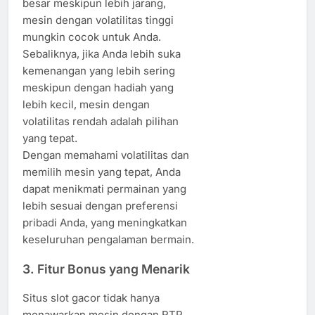
besar meskipun lebih jarang,
mesin dengan volatilitas tinggi
mungkin cocok untuk Anda.
Sebaliknya, jika Anda lebih suka
kemenangan yang lebih sering
meskipun dengan hadiah yang
lebih kecil, mesin dengan
volatilitas rendah adalah pilihan
yang tepat.
Dengan memahami volatilitas dan
memilih mesin yang tepat, Anda
dapat menikmati permainan yang
lebih sesuai dengan preferensi
pribadi Anda, yang meningkatkan
keseluruhan pengalaman bermain.
3.
Fitur Bonus yang Menarik
Situs slot gacor tidak hanya
menawarkan mesin dengan RTP