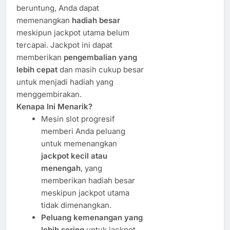
beruntung, Anda dapat
memenangkan
hadiah besar
meskipun jackpot utama belum
tercapai. Jackpot ini dapat
memberikan
pengembalian yang
lebih cepat
dan masih cukup besar
untuk menjadi hadiah yang
menggembirakan.
Kenapa Ini Menarik?
Mesin slot progresif
memberi Anda peluang
untuk memenangkan
jackpot kecil atau
menengah
, yang
memberikan hadiah besar
meskipun jackpot utama
tidak dimenangkan.
Peluang kemenangan yang
lebih sering
untuk jackpot