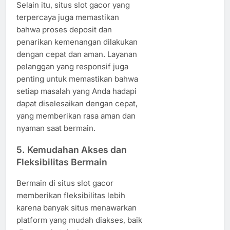
Selain itu, situs slot gacor yang
terpercaya juga memastikan
bahwa proses deposit dan
penarikan kemenangan dilakukan
dengan cepat dan aman. Layanan
pelanggan yang responsif juga
penting untuk memastikan bahwa
setiap masalah yang Anda hadapi
dapat diselesaikan dengan cepat,
yang memberikan rasa aman dan
nyaman saat bermain.
5.
Kemudahan Akses dan
Fleksibilitas Bermain
Bermain di situs slot gacor
memberikan fleksibilitas lebih
karena banyak situs menawarkan
platform yang mudah diakses, baik