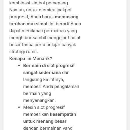
kombinasi simbol pemenang.
Namun, untuk memicu jackpot
progresif, Anda harus
memasang
taruhan maksimal
. Ini berarti Anda
dapat menikmati permainan yang
menghibur sambil mengejar hadiah
besar tanpa perlu belajar banyak
strategi rumit.
Kenapa Ini Menarik?
Bermain di slot progresif
sangat sederhana
dan
langsung ke intinya,
memberi Anda pengalaman
bermain yang
menyenangkan.
Mesin slot progresif
memberikan
kesempatan
untuk menang besar
dengan permainan yang