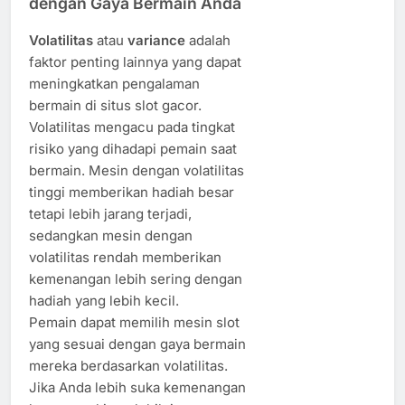
dengan Gaya Bermain Anda
Volatilitas
atau
variance
adalah
faktor penting lainnya yang dapat
meningkatkan pengalaman
bermain di situs slot gacor.
Volatilitas mengacu pada tingkat
risiko yang dihadapi pemain saat
bermain. Mesin dengan volatilitas
tinggi memberikan hadiah besar
tetapi lebih jarang terjadi,
sedangkan mesin dengan
volatilitas rendah memberikan
kemenangan lebih sering dengan
hadiah yang lebih kecil.
Pemain dapat memilih mesin slot
yang sesuai dengan gaya bermain
mereka berdasarkan volatilitas.
Jika Anda lebih suka kemenangan