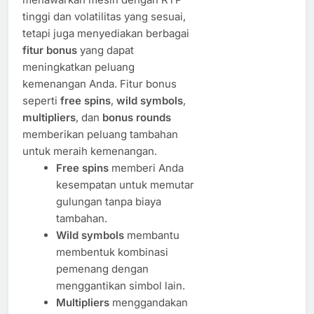
tinggi dan volatilitas yang sesuai,
tetapi juga menyediakan berbagai
fitur bonus
yang dapat
meningkatkan peluang
kemenangan Anda. Fitur bonus
seperti
free spins
,
wild symbols
,
multipliers
, dan
bonus rounds
memberikan peluang tambahan
untuk meraih kemenangan.
Free spins
memberi Anda
kesempatan untuk memutar
gulungan tanpa biaya
tambahan.
Wild symbols
membantu
membentuk kombinasi
pemenang dengan
menggantikan simbol lain.
Multipliers
menggandakan