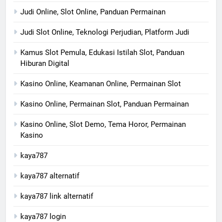
Judi Online, Slot Online, Panduan Permainan
Judi Slot Online, Teknologi Perjudian, Platform Judi
Kamus Slot Pemula, Edukasi Istilah Slot, Panduan
Hiburan Digital
Kasino Online, Keamanan Online, Permainan Slot
Kasino Online, Permainan Slot, Panduan Permainan
Kasino Online, Slot Demo, Tema Horor, Permainan
Kasino
kaya787
kaya787 alternatif
kaya787 link alternatif
kaya787 login