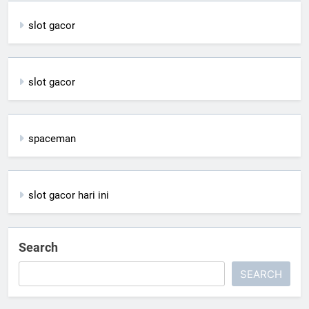
slot gacor
slot gacor
spaceman
slot gacor hari ini
Search
SEARCH