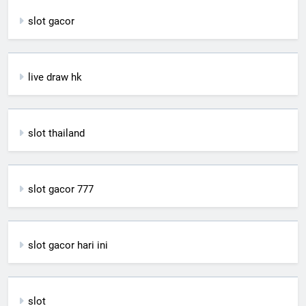
slot gacor
live draw hk
slot thailand
slot gacor 777
slot gacor hari ini
slot