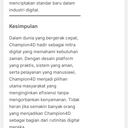
menciptakan standar baru dalam
industri digital.
Kesimpulan
Dalam dunia yang bergerak cepat,
Champion4D hadir sebagai mitra
digital yang memahami kebutuhan
zaman. Dengan desain platform
yang praktis, sistem yang aman,
serta pelayanan yang manusiawi,
Champion4D menjadi pilihan
utama masyarakat yang
menginginkan efisiensi tanpa
mengorbankan kenyamanan. Tidak
heran jika semakin banyak orang
yang menjadikan Champion4D
sebagai bagian dari rutinitas digital
mereka.