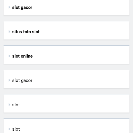
slot gacor
situs toto slot
slot online
slot gacor
slot
slot