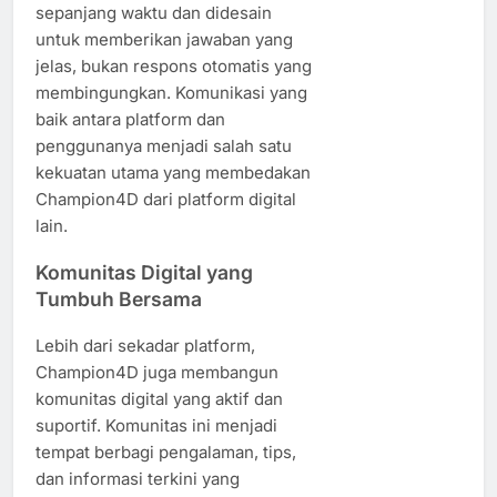
sepanjang waktu dan didesain
untuk memberikan jawaban yang
jelas, bukan respons otomatis yang
membingungkan. Komunikasi yang
baik antara platform dan
penggunanya menjadi salah satu
kekuatan utama yang membedakan
Champion4D dari platform digital
lain.
Komunitas Digital yang
Tumbuh Bersama
Lebih dari sekadar platform,
Champion4D juga membangun
komunitas digital yang aktif dan
suportif. Komunitas ini menjadi
tempat berbagi pengalaman, tips,
dan informasi terkini yang