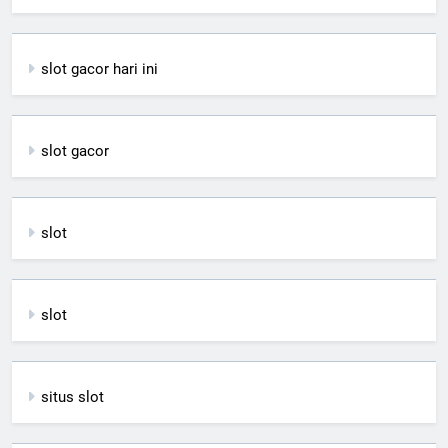
slot gacor hari ini
slot gacor
slot
slot
situs slot