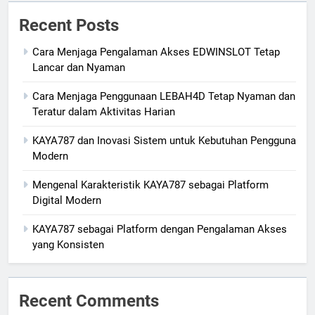
Recent Posts
Cara Menjaga Pengalaman Akses EDWINSLOT Tetap
Lancar dan Nyaman
Cara Menjaga Penggunaan LEBAH4D Tetap Nyaman dan
Teratur dalam Aktivitas Harian
KAYA787 dan Inovasi Sistem untuk Kebutuhan Pengguna
Modern
Mengenal Karakteristik KAYA787 sebagai Platform
Digital Modern
KAYA787 sebagai Platform dengan Pengalaman Akses
yang Konsisten
Recent Comments