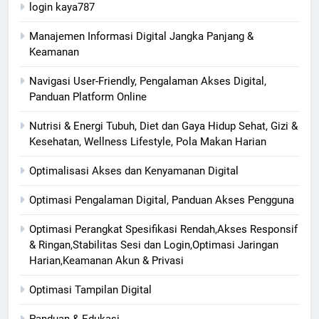
login kaya787
Manajemen Informasi Digital Jangka Panjang &
Keamanan
Navigasi User-Friendly, Pengalaman Akses Digital,
Panduan Platform Online
Nutrisi & Energi Tubuh, Diet dan Gaya Hidup Sehat, Gizi &
Kesehatan, Wellness Lifestyle, Pola Makan Harian
Optimalisasi Akses dan Kenyamanan Digital
Optimasi Pengalaman Digital, Panduan Akses Pengguna
Optimasi Perangkat Spesifikasi Rendah,Akses Responsif
& Ringan,Stabilitas Sesi dan Login,Optimasi Jaringan
Harian,Keamanan Akun & Privasi
Optimasi Tampilan Digital