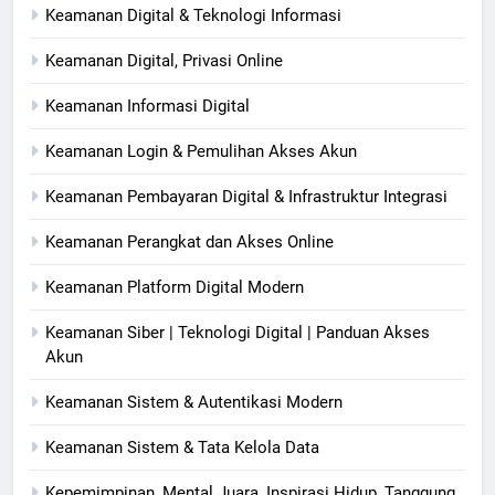
Keamanan Digital & Teknologi Informasi
Keamanan Digital, Privasi Online
Keamanan Informasi Digital
Keamanan Login & Pemulihan Akses Akun
Keamanan Pembayaran Digital & Infrastruktur Integrasi
Keamanan Perangkat dan Akses Online
Keamanan Platform Digital Modern
Keamanan Siber | Teknologi Digital | Panduan Akses
Akun
Keamanan Sistem & Autentikasi Modern
Keamanan Sistem & Tata Kelola Data
Kepemimpinan, Mental Juara, Inspirasi Hidup, Tanggung