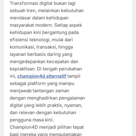
Transformasi digital bukan lagi
sebuah tren, melainkan kebutuhan
mendasar dalam kehidupan
masyarakat modern. Setiap aspek
kehidupan kini bergantung pada
efisiensi teknologi, mulai dari
komunikasi, transaksi, hingga
layanan berbasis daring yang
mengedepankan kecepatan dan
kepraktisan. Di tengah perubahan
ini,
champion4d alternatif
tampil
sebagai platform yang mampu
menjawab tantangan zaman
dengan menghadirkan pengalaman
digital yang lebih praktis, nyaman,
dan relevan dengan kebutuhan
pengguna masa kini.
Champion4D menjadi pilihan tepat
bagi mereka yang mengutamakan