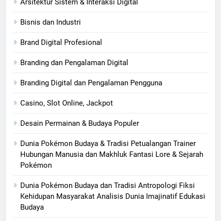
Arsitektur Sistem & Interaksi Digital
Bisnis dan Industri
Brand Digital Profesional
Branding dan Pengalaman Digital
Branding Digital dan Pengalaman Pengguna
Casino, Slot Online, Jackpot
Desain Permainan & Budaya Populer
Dunia Pokémon Budaya & Tradisi Petualangan Trainer
Hubungan Manusia dan Makhluk Fantasi Lore & Sejarah
Pokémon
Dunia Pokémon Budaya dan Tradisi Antropologi Fiksi
Kehidupan Masyarakat Analisis Dunia Imajinatif Edukasi
Budaya