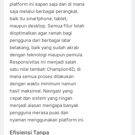
platform ini kapan saja dan di mana
saja melalui berbagai perangkat,
baik itu smartphone, tablet,
maupun desktop. Semua fitur telah
dioptimalkan agar ramah bagi
pengguna dari berbagai latar
belakang, baik yang sudah akrab
dengan teknologi maupun pemula.
Responsivitas ini menjadi salah
satu nilai tambah Champion4D, di
mana semua proses dilakukan
dengan waktu minimum namun
hasil maksimal. Navigasi yang
cepat dan sistem yang ringan
menjadi alasan mengapa banyak
pengguna merasa puas dan
nyaman menggunakan platform ini.
Efisiensi Tanpa