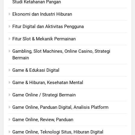
Studi Ketahanan Pangan
Ekonomi dan Industri Hiburan
Fitur Digital dan Aktivitas Pengguna
Fitur Slot & Mekanik Permainan
Gambling, Slot Machines, Online Casino, Strategi
Bermain
Game & Edukasi Digital
Game & Hiburan, Kesehatan Mental
Game Online / Strategi Bermain
Game Online, Panduan Digital, Analisis Platform
Game Online, Review, Panduan
Game Online, Teknologi Situs, Hiburan Digital