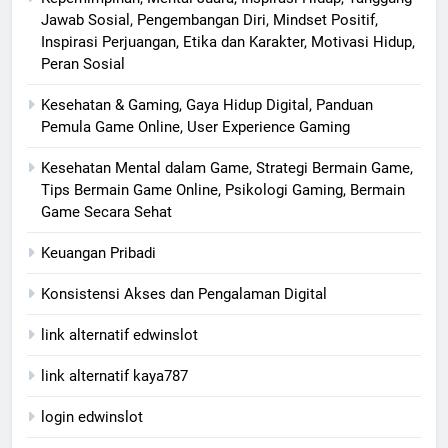
Jawab Sosial, Pengembangan Diri, Mindset Positif,
Inspirasi Perjuangan, Etika dan Karakter, Motivasi Hidup,
Peran Sosial
Kesehatan & Gaming, Gaya Hidup Digital, Panduan
Pemula Game Online, User Experience Gaming
Kesehatan Mental dalam Game, Strategi Bermain Game,
Tips Bermain Game Online, Psikologi Gaming, Bermain
Game Secara Sehat
Keuangan Pribadi
Konsistensi Akses dan Pengalaman Digital
link alternatif edwinslot
link alternatif kaya787
login edwinslot