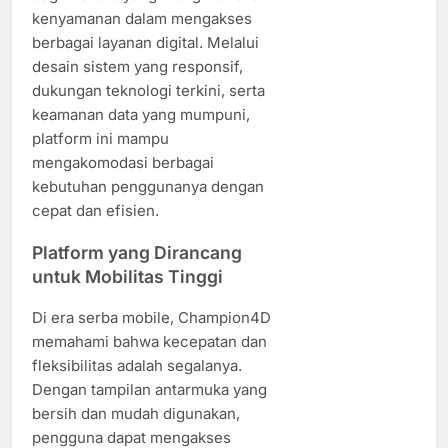
kenyamanan dalam mengakses
berbagai layanan digital. Melalui
desain sistem yang responsif,
dukungan teknologi terkini, serta
keamanan data yang mumpuni,
platform ini mampu
mengakomodasi berbagai
kebutuhan penggunanya dengan
cepat dan efisien.
Platform yang Dirancang
untuk Mobilitas Tinggi
Di era serba mobile, Champion4D
memahami bahwa kecepatan dan
fleksibilitas adalah segalanya.
Dengan tampilan antarmuka yang
bersih dan mudah digunakan,
pengguna dapat mengakses