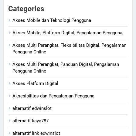
Categories
Akses Mobile dan Teknologi Pengguna
Akses Mobile, Platform Digital, Pengalaman Pengguna
Akses Multi Perangkat, Fleksibilitas Digital, Pengalaman
Pengguna Online
Akses Multi Perangkat, Panduan Digital, Pengalaman
Pengguna Online
Akses Platform Digital
Aksesibilitas dan Pengalaman Pengguna
alternatif edwinslot
alternatif kaya787
alternatif link edwinslot