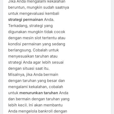
Jika Anda mengalami kekalahan
beruntun, mungkin sudah saatnya
untuk mengevaluasi kembali
strategi permainan
Anda.
Terkadang, strategi yang
digunakan mungkin tidak cocok
dengan mesin slot tertentu atau
kondisi permainan yang sedang
berlangsung. Cobalah untuk
menyesuaikan taruhan atau
strategi Anda agar lebih sesuai
dengan situasi saat itu.
Misalnya, jika Anda bermain
dengan taruhan yang besar dan
mengalami kekalahan, cobalah
untuk
menurunkan taruhan
Anda
dan bermain dengan taruhan yang
lebih kecil. Ini akan membantu
Anda mengelola bankroll dengan