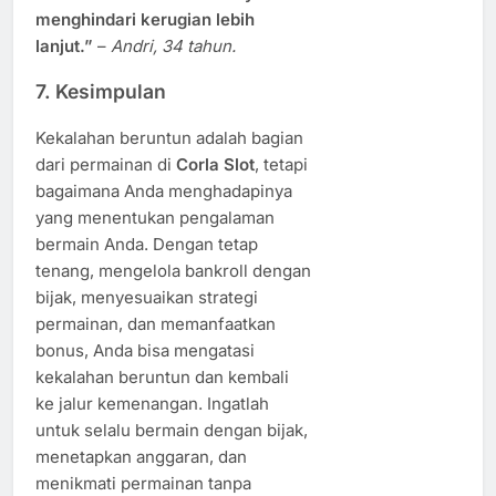
menghindari kerugian lebih
lanjut.”
–
Andri, 34 tahun.
7.
Kesimpulan
Kekalahan beruntun adalah bagian
dari permainan di
Corla Slot
, tetapi
bagaimana Anda menghadapinya
yang menentukan pengalaman
bermain Anda. Dengan tetap
tenang, mengelola bankroll dengan
bijak, menyesuaikan strategi
permainan, dan memanfaatkan
bonus, Anda bisa mengatasi
kekalahan beruntun dan kembali
ke jalur kemenangan. Ingatlah
untuk selalu bermain dengan bijak,
menetapkan anggaran, dan
menikmati permainan tanpa