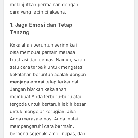
melanjutkan permainan dengan
cara yang lebih bijaksana.
1.
Jaga Emosi dan Tetap
Tenang
Kekalahan beruntun sering kali
bisa membuat pemain merasa
frustrasi dan cemas. Namun, salah
satu cara terbaik untuk mengatasi
kekalahan beruntun adalah dengan
menjaga emosi
tetap terkendali.
Jangan biarkan kekalahan
membuat Anda terburu-buru atau
tergoda untuk bertaruh lebih besar
untuk mengejar kerugian. Jika
Anda merasa emosi Anda mulai
mempengaruhi cara bermain,
berhenti sejenak, ambil napas, dan