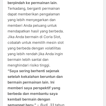
berpindah ke permainan lain
.
Terkadang, berganti permainan
dapat memberikan pengalaman
yang lebih menyegarkan dan
memberi Anda peluang untuk
mendapatkan hasil yang berbeda.
Jika Anda bermain di Corla Slot,
cobalah untuk memilih mesin slot
yang berbeda dengan volatilitas
yang lebih rendah jika Anda ingin
bermain lebih santai dan
menghindari risiko tinggi.
“Saya sering berhenti sejenak
setelah kekalahan beruntun dan
bermain permainan lain. Ini
memberi saya perspektif yang
berbeda dan membantu saya
kembali bermain dengan
semangat baru.”
–
Budi, 33 tahun.