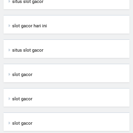
situs slot gacor
slot gacor hari ini
situs slot gacor
slot gacor
slot gacor
slot gacor