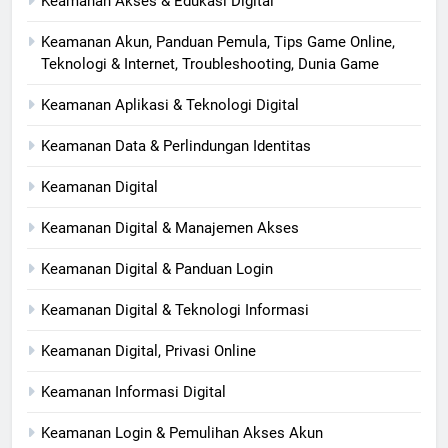
Keamanan Akses & Edukasi Digital
Keamanan Akun, Panduan Pemula, Tips Game Online,
Teknologi & Internet, Troubleshooting, Dunia Game
Keamanan Aplikasi & Teknologi Digital
Keamanan Data & Perlindungan Identitas
Keamanan Digital
Keamanan Digital & Manajemen Akses
Keamanan Digital & Panduan Login
Keamanan Digital & Teknologi Informasi
Keamanan Digital, Privasi Online
Keamanan Informasi Digital
Keamanan Login & Pemulihan Akses Akun