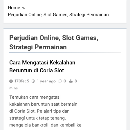
Home
Perjudian Online, Slot Games, Strategi Permainan
Perjudian Online, Slot Games,
Strategi Permainan
Cara Mengatasi Kekalahan
Beruntun di Corla Slot
170fec5
1 year ago
0
8
mins
Temukan cara mengatasi
kekalahan beruntun saat bermain
di Corla Slot. Pelajari tips dan
strategi untuk tetap tenang,
mengelola bankroll, dan kembali ke