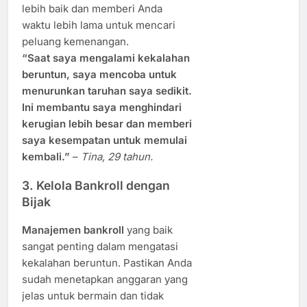
lebih baik dan memberi Anda
waktu lebih lama untuk mencari
peluang kemenangan.
“Saat saya mengalami kekalahan
beruntun, saya mencoba untuk
menurunkan taruhan saya sedikit.
Ini membantu saya menghindari
kerugian lebih besar dan memberi
saya kesempatan untuk memulai
kembali.”
–
Tina, 29 tahun.
3.
Kelola Bankroll dengan
Bijak
Manajemen bankroll
yang baik
sangat penting dalam mengatasi
kekalahan beruntun. Pastikan Anda
sudah menetapkan anggaran yang
jelas untuk bermain dan tidak