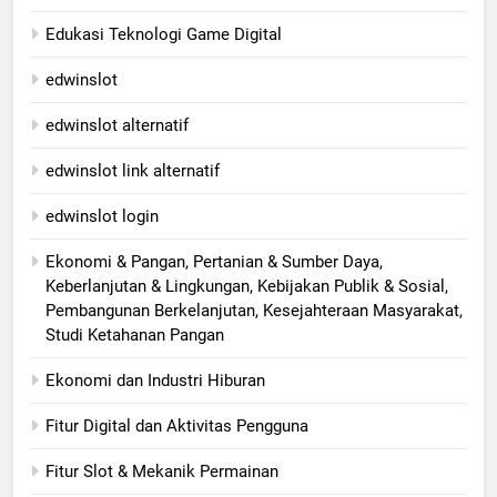
Edukasi Teknologi Game Digital
edwinslot
edwinslot alternatif
edwinslot link alternatif
edwinslot login
Ekonomi & Pangan, Pertanian & Sumber Daya,
Keberlanjutan & Lingkungan, Kebijakan Publik & Sosial,
Pembangunan Berkelanjutan, Kesejahteraan Masyarakat,
Studi Ketahanan Pangan
Ekonomi dan Industri Hiburan
Fitur Digital dan Aktivitas Pengguna
Fitur Slot & Mekanik Permainan