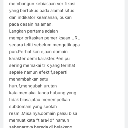
membangun kebiasaan verifikasi
yang berfokus pada alamat situs
dan indikator keamanan, bukan
pada desain halaman.
Langkah pertama adalah
memprioritaskan pemeriksaan URL
secara teliti sebelum mengetik apa
pun.Perhatikan ejaan domain
karakter demi karakter.Penipu
sering memakai trik yang terlihat
sepele namun efektif,seperti
menambahkan satu
huruf,mengubah urutan
kata,memakai tanda hubung yang
tidak biasa,atau menempelkan
subdomain yang seolah
resmi.Misalnya,domain palsu bisa
memuat kata “tiara4d” namun
sebenarnya berada di belakang