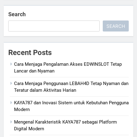
Search
SEARCH
Recent Posts
Cara Menjaga Pengalaman Akses EDWINSLOT Tetap
Lancar dan Nyaman
Cara Menjaga Penggunaan LEBAH4D Tetap Nyaman dan
Teratur dalam Aktivitas Harian
KAYA787 dan Inovasi Sistem untuk Kebutuhan Pengguna
Modern
Mengenal Karakteristik KAYA787 sebagai Platform
Digital Modern