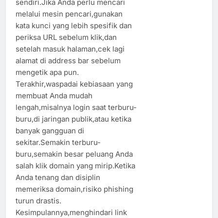
sendiri.Jika Anda perlu mencari
melalui mesin pencari,gunakan
kata kunci yang lebih spesifik dan
periksa URL sebelum klik,dan
setelah masuk halaman,cek lagi
alamat di address bar sebelum
mengetik apa pun.
Terakhir,waspadai kebiasaan yang
membuat Anda mudah
lengah,misalnya login saat terburu-
buru,di jaringan publik,atau ketika
banyak gangguan di
sekitar.Semakin terburu-
buru,semakin besar peluang Anda
salah klik domain yang mirip.Ketika
Anda tenang dan disiplin
memeriksa domain,risiko phishing
turun drastis.
Kesimpulannya,menghindari link