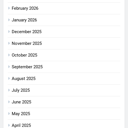
February 2026
January 2026
December 2025
November 2025
October 2025
September 2025
August 2025
July 2025
June 2025
May 2025
April 2025