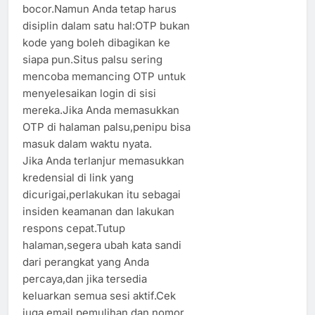
bocor.Namun Anda tetap harus
disiplin dalam satu hal:OTP bukan
kode yang boleh dibagikan ke
siapa pun.Situs palsu sering
mencoba memancing OTP untuk
menyelesaikan login di sisi
mereka.Jika Anda memasukkan
OTP di halaman palsu,penipu bisa
masuk dalam waktu nyata.
Jika Anda terlanjur memasukkan
kredensial di link yang
dicurigai,perlakukan itu sebagai
insiden keamanan dan lakukan
respons cepat.Tutup
halaman,segera ubah kata sandi
dari perangkat yang Anda
percaya,dan jika tersedia
keluarkan semua sesi aktif.Cek
juga email pemulihan dan nomor