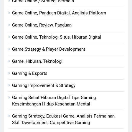
Game Online / Strategi Bermain
Game Online, Panduan Digital, Analisis Platform
Game Online, Review, Panduan
Game Online, Teknologi Situs, Hiburan Digital
Game Strategy & Player Development
Game, Hiburan, Teknologi
Gaming & Esports
Gaming Improvement & Strategy
Gaming Sehat Hiburan Digital Tips Gaming
Keseimbangan Hidup Kesehatan Mental
Gaming Strategy, Edukasi Game, Analisis Permainan,
Skill Development, Competitive Gaming