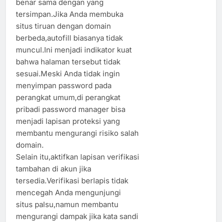
benar sama dengan yang
tersimpan.Jika Anda membuka
situs tiruan dengan domain
berbeda,autofill biasanya tidak
muncul.Ini menjadi indikator kuat
bahwa halaman tersebut tidak
sesuai.Meski Anda tidak ingin
menyimpan password pada
perangkat umum,di perangkat
pribadi password manager bisa
menjadi lapisan proteksi yang
membantu mengurangi risiko salah
domain.
Selain itu,aktifkan lapisan verifikasi
tambahan di akun jika
tersedia.Verifikasi berlapis tidak
mencegah Anda mengunjungi
situs palsu,namun membantu
mengurangi dampak jika kata sandi