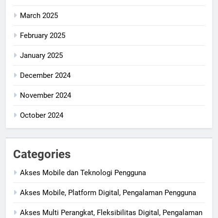
March 2025
February 2025
January 2025
December 2024
November 2024
October 2024
Categories
Akses Mobile dan Teknologi Pengguna
Akses Mobile, Platform Digital, Pengalaman Pengguna
Akses Multi Perangkat, Fleksibilitas Digital, Pengalaman