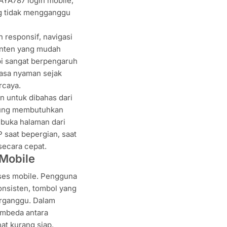
AYA787 login mobile,
g tidak mengganggu
 responsif, navigasi
onten yang mudah
api sangat berpengaruh
asa nyaman sejak
rcaya.
n untuk dibahas dari
rung membutuhkan
mbuka halaman dari
 saat bepergian, saat
secara cepat.
 Mobile
kses mobile. Pengguna
nsisten, tombol yang
erganggu. Dalam
pembeda antara
hat kurang siap.