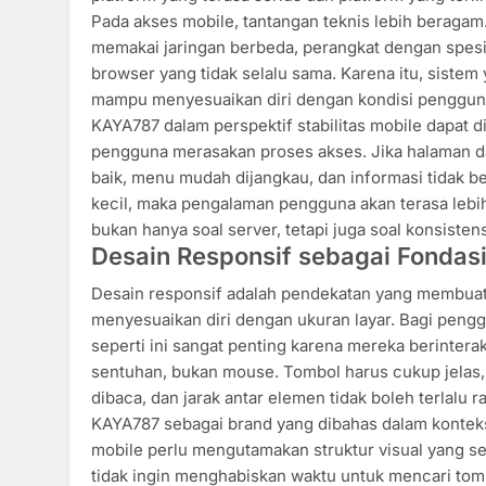
Pada akses mobile, tantangan teknis lebih beragam
memakai jaringan berbeda, perangkat dengan spesif
browser yang tidak selalu sama. Karena itu, sistem 
mampu menyesuaikan diri dengan kondisi pengguna
KAYA787 dalam perspektif stabilitas mobile dapat di
pengguna merasakan proses akses. Jika halaman d
baik, menu mudah dijangkau, dan informasi tidak be
kecil, maka pengalaman pengguna akan terasa lebih p
bukan hanya soal server, tetapi juga soal konsistens
Desain Responsif sebagai Fonda
Desain responsif adalah pendekatan yang membuat
menyesuaikan diri dengan ukuran layar. Bagi pengg
seperti ini sangat penting karena mereka berinter
sentuhan, bukan mouse. Tombol harus cukup jelas,
dibaca, dan jarak antar elemen tidak boleh terlalu ra
KAYA787 sebagai brand yang dibahas dalam konte
mobile perlu mengutamakan struktur visual yang 
tidak ingin menghabiskan waktu untuk mencari tom