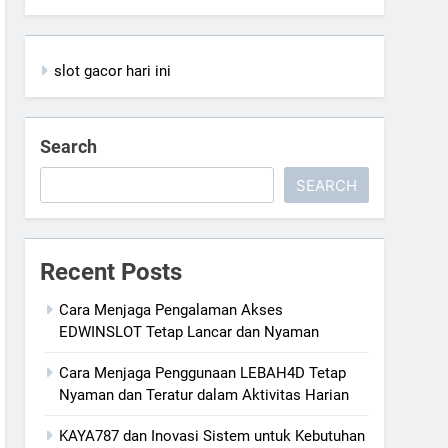
slot gacor hari ini
Search
SEARCH
Recent Posts
Cara Menjaga Pengalaman Akses
EDWINSLOT Tetap Lancar dan Nyaman
Cara Menjaga Penggunaan LEBAH4D Tetap
Nyaman dan Teratur dalam Aktivitas Harian
KAYA787 dan Inovasi Sistem untuk Kebutuhan