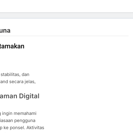
guna
utamakan
tabilitas, dan
nd secara jelas,
aman Digital
g ingin memahami
ebiasaan pengguna
p ke ponsel. Aktivitas