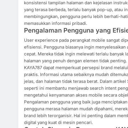
konsistensi tampilan halaman dan kejelasan instruks
yang terasa berbeda, terlalu banyak pop-up, atau in
membingungkan, pengguna perlu lebih berhati-hat
memasukkan informasi pribadi.
Pengalaman Pengguna yang Efisie
User experience pada perangkat mobile sangat dip
efisiensi. Pengguna biasanya ingin menyelesaikan 
cepat. Mereka tidak ingin melewati terlalu banyak
halaman yang penuh dengan elemen tidak penting.
KAYA787 dapat memperkuat persepsi brand melalu
praktis. Informasi utama sebaiknya mudah ditemuka
jelas, dan halaman tidak terasa berat. Dalam artik
seperti ini membantu menjawab search intent peng
mengetahui kenyamanan akses mobile secara objek
Pengalaman pengguna yang baik juga menciptakan r
pengguna merasa halaman mudah dipahami, merek
brand lebih terorganisir. Hal ini penting dalam me
digital yang kuat di mesin pencari.