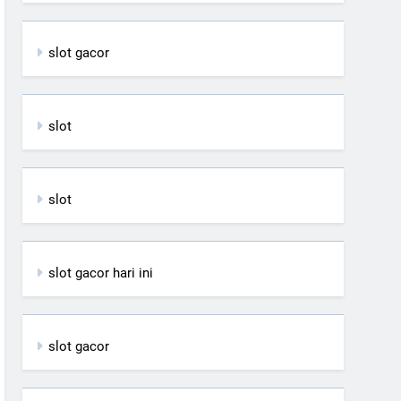
slot gacor
slot
slot
slot gacor hari ini
slot gacor