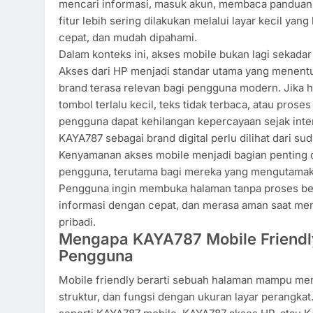
mencari informasi, masuk akun, membaca panduan
fitur lebih sering dilakukan melalui layar kecil yan
cepat, dan mudah dipahami.
Dalam konteks ini, akses mobile bukan lagi sekadar
Akses dari HP menjadi standar utama yang menent
brand terasa relevan bagi pengguna modern. Jika h
tombol terlalu kecil, teks tidak terbaca, atau prose
pengguna dapat kehilangan kepercayaan sejak inte
KAYA787 sebagai brand digital perlu dilihat dari su
Kenyamanan akses mobile menjadi bagian penting 
pengguna, terutama bagi mereka yang mengutamak
Pengguna ingin membuka halaman tanpa proses be
informasi dengan cepat, dan merasa aman saat m
pribadi.
Mengapa KAYA787 Mobile Friendly
Pengguna
Mobile friendly berarti sebuah halaman mampu men
struktur, dan fungsi dengan ukuran layar perangka