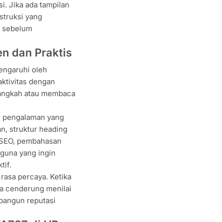
i. Jika ada tampilan
struksi yang
i sebelum
n dan Praktis
engaruhi oleh
aktivitas dengan
 langkah atau membaca
i pengalaman yang
n, struktur heading
el SEO, pembahasan
guna yang ingin
tif.
asa percaya. Ketika
a cenderung menilai
mbangun reputasi