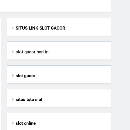
SITUS LINK SLOT GACOR
slot gacor hari ini
slot gacor
situs toto slot
slot online