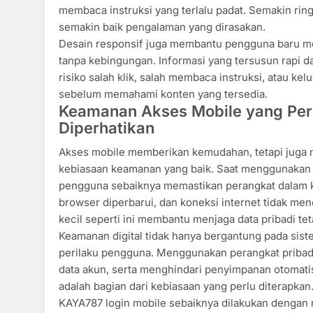
membaca instruksi yang terlalu padat. Semakin ring
semakin baik pengalaman yang dirasakan.
Desain responsif juga membantu pengguna baru 
tanpa kebingungan. Informasi yang tersusun rapi 
risiko salah klik, salah membaca instruksi, atau kel
sebelum memahami konten yang tersedia.
Keamanan Akses Mobile yang Per
Diperhatikan
Akses mobile memberikan kemudahan, tetapi jug
kebiasaan keamanan yang baik. Saat menggunakan 
pengguna sebaiknya memastikan perangkat dalam 
browser diperbarui, dan koneksi internet tidak me
kecil seperti ini membantu menjaga data pribadi tet
Keamanan digital tidak hanya bergantung pada siste
perilaku pengguna. Menggunakan perangkat pribad
data akun, serta menghindari penyimpanan otomat
adalah bagian dari kebiasaan yang perlu diterapkan
KAYA787 login mobile sebaiknya dilakukan dengan