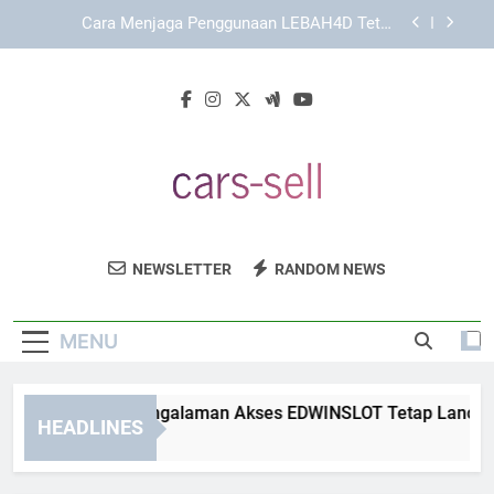
Skip
KAYA787 dan Inovasi Sistem untuk Kebutuhan
to
Pengguna Modern
content
Mengenal Karakteristik KAYA787 sebagai
Platform Digital Modern
Cara Menjaga Pengalaman Akses EDWINSLOT
Tetap Lancar dan Nyaman
Cara Menjaga Penggunaan LEBAH4D Tetap
Nyaman dan Teratur dalam Aktivitas Harian
KAYA787 dan Inovasi Sistem untuk Kebutuhan
Pengguna Modern
Cars Sell
Dapatkan Mobil Bekas Berkualitas Dengan
Mengenal Karakteristik KAYA787 sebagai
NEWSLETTER
RANDOM NEWS
Platform Digital Modern
Harga Terjangkau Di Cars Sell. Jual Beli
Mobil Dengan Mudah Dan Aman.
MENU
ra Menjaga Pengalaman Akses EDWINSLOT Tetap Lancar da
HEADLINES
Weeks Ago