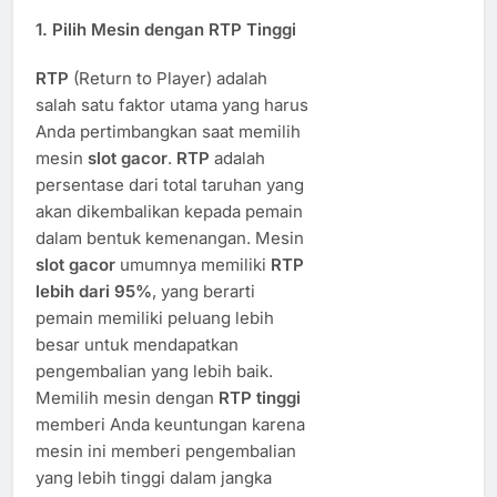
1.
Pilih Mesin dengan RTP Tinggi
RTP
(Return to Player) adalah
salah satu faktor utama yang harus
Anda pertimbangkan saat memilih
mesin
slot gacor
.
RTP
adalah
persentase dari total taruhan yang
akan dikembalikan kepada pemain
dalam bentuk kemenangan. Mesin
slot gacor
umumnya memiliki
RTP
lebih dari 95%
, yang berarti
pemain memiliki peluang lebih
besar untuk mendapatkan
pengembalian yang lebih baik.
Memilih mesin dengan
RTP tinggi
memberi Anda keuntungan karena
mesin ini memberi pengembalian
yang lebih tinggi dalam jangka