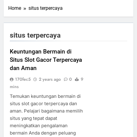
Home
situs terpercaya
situs terpercaya
Keuntungan Bermain di
Situs Slot Gacor Terpercaya
dan Aman
170fec5
2 years ago
0
9
mins
Temukan keuntungan bermain di
situs slot gacor terpercaya dan
aman. Pelajari bagaimana memilih
situs yang tepat dapat
meningkatkan pengalaman
bermain Anda dengan peluang