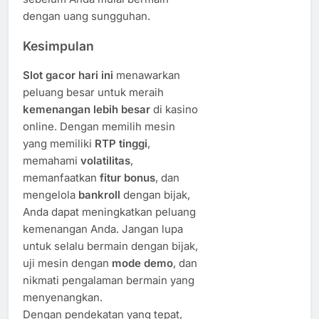
dengan uang sungguhan.
Kesimpulan
Slot gacor hari ini
menawarkan
peluang besar untuk meraih
kemenangan lebih besar
di kasino
online. Dengan memilih mesin
yang memiliki
RTP tinggi
,
memahami
volatilitas
,
memanfaatkan
fitur bonus
, dan
mengelola
bankroll
dengan bijak,
Anda dapat meningkatkan peluang
kemenangan Anda. Jangan lupa
untuk selalu bermain dengan bijak,
uji mesin dengan
mode demo
, dan
nikmati pengalaman bermain yang
menyenangkan.
Dengan pendekatan yang tepat,