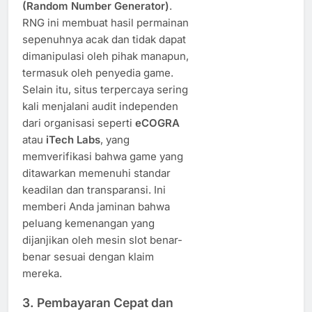
(Random Number Generator)
.
RNG ini membuat hasil permainan
sepenuhnya acak dan tidak dapat
dimanipulasi oleh pihak manapun,
termasuk oleh penyedia game.
Selain itu, situs terpercaya sering
kali menjalani audit independen
dari organisasi seperti
eCOGRA
atau
iTech Labs
, yang
memverifikasi bahwa game yang
ditawarkan memenuhi standar
keadilan dan transparansi. Ini
memberi Anda jaminan bahwa
peluang kemenangan yang
dijanjikan oleh mesin slot benar-
benar sesuai dengan klaim
mereka.
3. Pembayaran Cepat dan