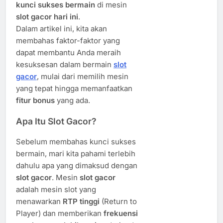
kunci sukses bermain
di mesin
slot gacor hari ini
.
Dalam artikel ini, kita akan
membahas faktor-faktor yang
dapat membantu Anda meraih
kesuksesan dalam bermain
slot
gacor
, mulai dari memilih mesin
yang tepat hingga memanfaatkan
fitur bonus
yang ada.
Apa Itu Slot Gacor?
Sebelum membahas kunci sukses
bermain, mari kita pahami terlebih
dahulu apa yang dimaksud dengan
slot gacor
. Mesin
slot gacor
adalah mesin slot yang
menawarkan
RTP tinggi
(Return to
Player) dan memberikan
frekuensi