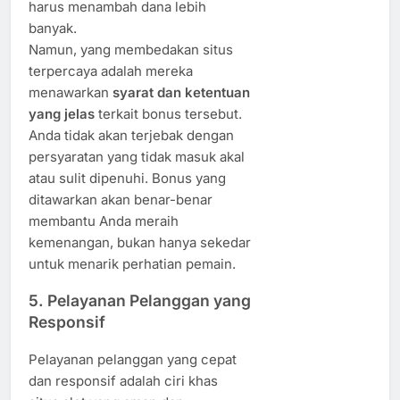
harus menambah dana lebih
banyak.
Namun, yang membedakan situs
terpercaya adalah mereka
menawarkan
syarat dan ketentuan
yang jelas
terkait bonus tersebut.
Anda tidak akan terjebak dengan
persyaratan yang tidak masuk akal
atau sulit dipenuhi. Bonus yang
ditawarkan akan benar-benar
membantu Anda meraih
kemenangan, bukan hanya sekedar
untuk menarik perhatian pemain.
5. Pelayanan Pelanggan yang
Responsif
Pelayanan pelanggan yang cepat
dan responsif adalah ciri khas