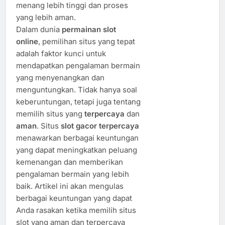
menang lebih tinggi dan proses
yang lebih aman.
Dalam dunia
permainan slot
online
, pemilihan situs yang tepat
adalah faktor kunci untuk
mendapatkan pengalaman bermain
yang menyenangkan dan
menguntungkan. Tidak hanya soal
keberuntungan, tetapi juga tentang
memilih situs yang
terpercaya
dan
aman
. Situs
slot gacor terpercaya
menawarkan berbagai keuntungan
yang dapat meningkatkan peluang
kemenangan dan memberikan
pengalaman bermain yang lebih
baik. Artikel ini akan mengulas
berbagai keuntungan yang dapat
Anda rasakan ketika memilih situs
slot yang aman dan terpercaya