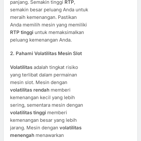
panjang. Semakin tinggi
RTP
,
semakin besar peluang Anda untuk
meraih kemenangan. Pastikan
Anda memilih mesin yang memiliki
RTP tinggi
untuk memaksimalkan
peluang kemenangan Anda.
2.
Pahami Volatilitas Mesin Slot
Volatilitas
adalah tingkat risiko
yang terlibat dalam permainan
mesin slot. Mesin dengan
volatilitas rendah
memberi
kemenangan kecil yang lebih
sering, sementara mesin dengan
volatilitas tinggi
memberi
kemenangan besar yang lebih
jarang. Mesin dengan
volatilitas
menengah
menawarkan