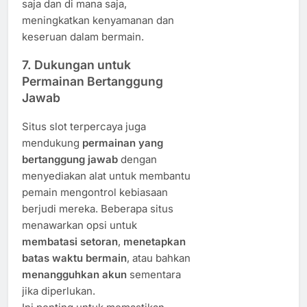
saja dan di mana saja,
meningkatkan kenyamanan dan
keseruan dalam bermain.
7. Dukungan untuk
Permainan Bertanggung
Jawab
Situs slot terpercaya juga
mendukung
permainan yang
bertanggung jawab
dengan
menyediakan alat untuk membantu
pemain mengontrol kebiasaan
berjudi mereka. Beberapa situs
menawarkan opsi untuk
membatasi setoran
,
menetapkan
batas waktu bermain
, atau bahkan
menangguhkan akun
sementara
jika diperlukan.