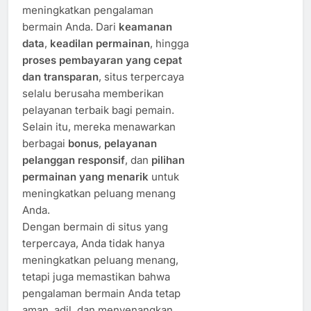
meningkatkan pengalaman
bermain Anda. Dari
keamanan
data
,
keadilan permainan
, hingga
proses pembayaran yang cepat
dan transparan
, situs terpercaya
selalu berusaha memberikan
pelayanan terbaik bagi pemain.
Selain itu, mereka menawarkan
berbagai
bonus
,
pelayanan
pelanggan responsif
, dan
pilihan
permainan yang menarik
untuk
meningkatkan peluang menang
Anda.
Dengan bermain di situs yang
terpercaya, Anda tidak hanya
meningkatkan peluang menang,
tetapi juga memastikan bahwa
pengalaman bermain Anda tetap
aman, adil, dan menyenangkan.