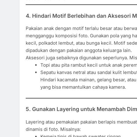
4. Hindari Motif Berlebihan dan Aksesori
Pakaian anak dengan motif terlalu besar atau berw
mengganggu komposisi foto. Gunakan pola yang hal
kecil, polkadot lembut, atau bunga kecil. Motif se
dipadukan dengan pakaian anggota keluarga lain.
Aksesori juga sebaiknya digunakan seperlunya. Mis
Topi atau pita rambut kecil untuk anak pere
Sepatu kanvas netral atau sandal kulit lembut
Hindari kacamata mainan, gelang besar, ata
yang bisa memantulkan cahaya kamera.
5. Gunakan Layering untuk Menambah Dim
Layering atau pemakaian pakaian berlapis membuat 
dinamis di foto. Misalnya:
Kemeja tipis di bawah sweater ringan.