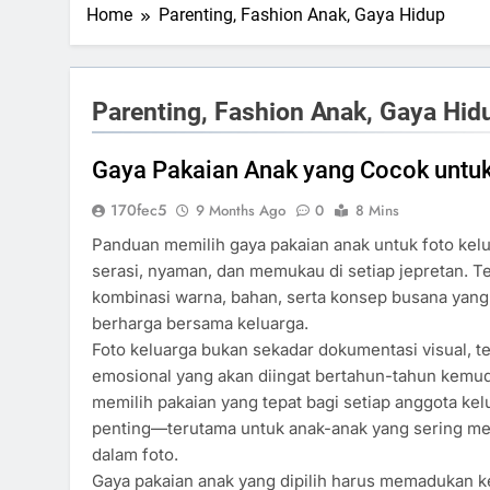
Home
Parenting, Fashion Anak, Gaya Hidup
Parenting, Fashion Anak, Gaya Hid
Gaya Pakaian Anak yang Cocok untuk
170fec5
9 Months Ago
0
8 Mins
Panduan memilih gaya pakaian anak untuk foto kelu
serasi, nyaman, dan memukau di setiap jepretan. T
kombinasi warna, bahan, serta konsep busana yan
berharga bersama keluarga.
Foto keluarga bukan sekadar dokumentasi visual, t
emosional yang akan diingat bertahun-tahun kemudi
memilih pakaian yang tepat bagi setiap anggota kel
penting—terutama untuk anak-anak yang sering men
dalam foto.
Gaya pakaian anak yang dipilih harus memadukan 