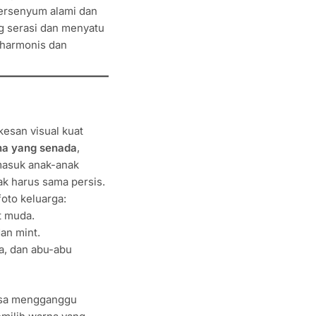
tersenyum alami dan
g serasi dan menyatu
t harmonis dan
esan visual kuat
na yang senada
,
rmasuk anak-anak
ak harus sama persis.
oto keluarga:
t muda.
an mint.
ta, dan abu-abu
bisa mengganggu