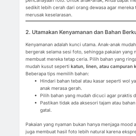
pencahayaan foto. Untuk anak-anak, Anda dapat me
sedikit lebih cerah dari orang dewasa agar mereka
merusak keselarasan.
2. Utamakan Kenyamanan dan Bahan Berku
Kenyamanan adalah kunci utama. Anak-anak mudah
bergerak selama sesi foto, sehingga pakaian yang
membuat mereka tetap ceria. Pilih bahan yang ringa
mudah kusut seperti
katun, linen, atau campuran 
Beberapa tips memilih bahan:
Hindari bahan tebal atau kasar seperti wol 
anak merasa gerah.
Pilih bahan yang mudah dicuci agar praktis 
Pastikan tidak ada aksesori tajam atau bah
gatal.
Pakaian yang nyaman bukan hanya menjaga mood ana
juga membuat hasil foto lebih natural karena ekspre