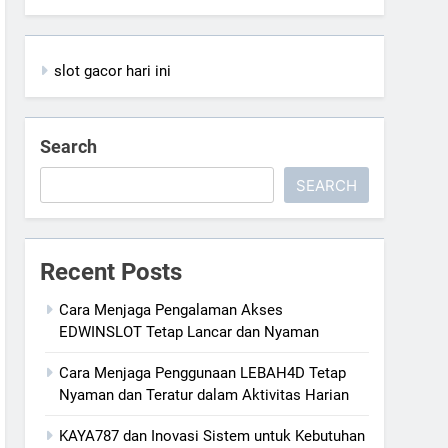
slot gacor hari ini
Search
SEARCH
Recent Posts
Cara Menjaga Pengalaman Akses
EDWINSLOT Tetap Lancar dan Nyaman
Cara Menjaga Penggunaan LEBAH4D Tetap
Nyaman dan Teratur dalam Aktivitas Harian
KAYA787 dan Inovasi Sistem untuk Kebutuhan