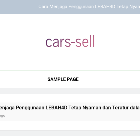
Cara Menjaga Penggunaan LEBAH4D Tetap Nyaman
KAYA787 dan Inovasi Sis
Mengenal Karakteristik KA
Cara Menjaga Pengalaman Akses
s Sell
Cara Menjaga Penggunaan LEBAH4D Tetap Nyaman
Mobil Bekas Berkualitas Dengan Harga Terjangkau Di Cars Sell
KAYA787 dan Inovasi Sis
SAMPLE PAGE
Mengenal Karakteristik KA
gunaan LEBAH4D Tetap Nyaman dan Teratur dalam Aktivitas 