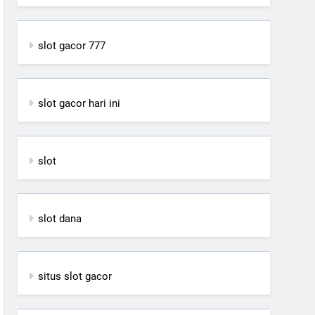
slot gacor 777
slot gacor hari ini
slot
slot dana
situs slot gacor