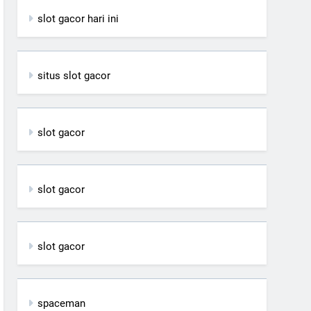
slot gacor hari ini
situs slot gacor
slot gacor
slot gacor
slot gacor
spaceman