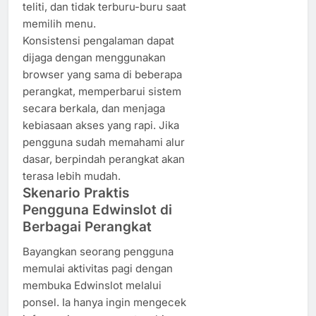
teliti, dan tidak terburu-buru saat
memilih menu.
Konsistensi pengalaman dapat
dijaga dengan menggunakan
browser yang sama di beberapa
perangkat, memperbarui sistem
secara berkala, dan menjaga
kebiasaan akses yang rapi. Jika
pengguna sudah memahami alur
dasar, berpindah perangkat akan
terasa lebih mudah.
Skenario Praktis
Pengguna Edwinslot di
Berbagai Perangkat
Bayangkan seorang pengguna
memulai aktivitas pagi dengan
membuka Edwinslot melalui
ponsel. Ia hanya ingin mengecek