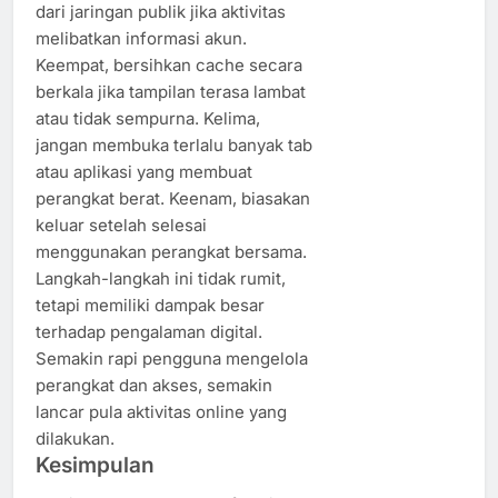
dari jaringan publik jika aktivitas
melibatkan informasi akun.
Keempat, bersihkan cache secara
berkala jika tampilan terasa lambat
atau tidak sempurna. Kelima,
jangan membuka terlalu banyak tab
atau aplikasi yang membuat
perangkat berat. Keenam, biasakan
keluar setelah selesai
menggunakan perangkat bersama.
Langkah-langkah ini tidak rumit,
tetapi memiliki dampak besar
terhadap pengalaman digital.
Semakin rapi pengguna mengelola
perangkat dan akses, semakin
lancar pula aktivitas online yang
dilakukan.
Kesimpulan