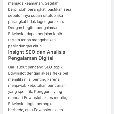
menjaga keamanan. Setelah
berpindah perangkat, pastikan sesi
sebelumnya sudah ditutup jika
perangkat tidak lagi digunakan.
Dengan begitu, pengalaman
Edwinslot dapat berjalan lebih
tertata tanpa mengabaikan
perlindungan akun.
Insight SEO dan Analisis
Pengalaman Digital
Dari sudut pandang SEO, topik
Edwinslot dengan akses fleksibel
memiliki nilai penting karena
menjawab kebutuhan pencarian
yang spesifik. Pengguna yang
mencari Edwinslot akses mobile,
Edwinslot login perangkat
berbeda, atau Edwinslot akses