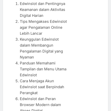
Edwinslot dan Pentingnya
Keamanan dalam Aktivitas
Digital Harian
Tips Mengakses Edwinslot
agar Pengalaman Online
Lebih Lancar
Keunggulan Edwinslot
dalam Membangun
Pengalaman Digital yang
Nyaman
Panduan Memahami
Tampilan dan Menu Utama
Edwinslot
Cara Menjaga Akun
Edwinslot saat Berpindah
Perangkat
Edwinslot dan Peran
Browser Modern dalam
Akses Digital