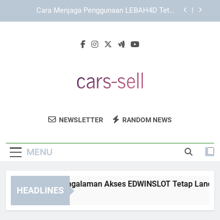
Skip
KAYA787 dan Inovasi Sistem untuk Kebutuhan
to
Pengguna Modern
content
Mengenal Karakteristik KAYA787 sebagai
Platform Digital Modern
Cara Menjaga Pengalaman Akses EDWINSLOT
Tetap Lancar dan Nyaman
Cara Menjaga Penggunaan LEBAH4D Tetap
Nyaman dan Teratur dalam Aktivitas Harian
KAYA787 dan Inovasi Sistem untuk Kebutuhan
Pengguna Modern
Cars Sell
Dapatkan Mobil Bekas Berkualitas Dengan
Mengenal Karakteristik KAYA787 sebagai
NEWSLETTER
RANDOM NEWS
Platform Digital Modern
Harga Terjangkau Di Cars Sell. Jual Beli
Mobil Dengan Mudah Dan Aman.
MENU
ara Menjaga Pengalaman Akses EDWINSLOT Tetap Lancar d
HEADLINES
 Weeks Ago