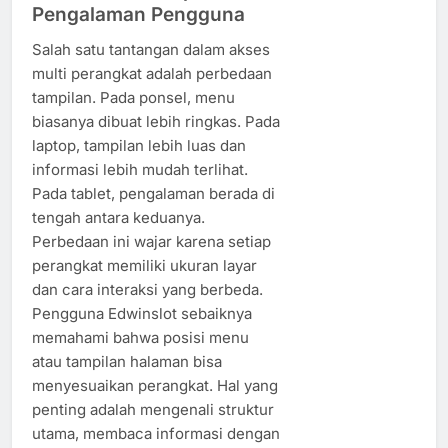
Pengalaman Pengguna
Salah satu tantangan dalam akses
multi perangkat adalah perbedaan
tampilan. Pada ponsel, menu
biasanya dibuat lebih ringkas. Pada
laptop, tampilan lebih luas dan
informasi lebih mudah terlihat.
Pada tablet, pengalaman berada di
tengah antara keduanya.
Perbedaan ini wajar karena setiap
perangkat memiliki ukuran layar
dan cara interaksi yang berbeda.
Pengguna Edwinslot sebaiknya
memahami bahwa posisi menu
atau tampilan halaman bisa
menyesuaikan perangkat. Hal yang
penting adalah mengenali struktur
utama, membaca informasi dengan