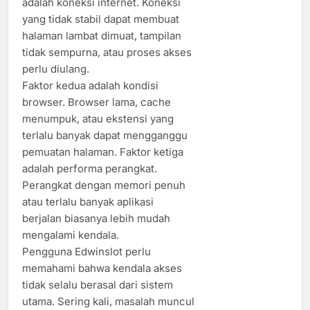
adalah koneksi internet. Koneksi
yang tidak stabil dapat membuat
halaman lambat dimuat, tampilan
tidak sempurna, atau proses akses
perlu diulang.
Faktor kedua adalah kondisi
browser. Browser lama, cache
menumpuk, atau ekstensi yang
terlalu banyak dapat mengganggu
pemuatan halaman. Faktor ketiga
adalah performa perangkat.
Perangkat dengan memori penuh
atau terlalu banyak aplikasi
berjalan biasanya lebih mudah
mengalami kendala.
Pengguna Edwinslot perlu
memahami bahwa kendala akses
tidak selalu berasal dari sistem
utama. Sering kali, masalah muncul