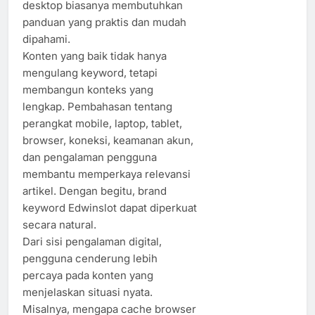
desktop biasanya membutuhkan
panduan yang praktis dan mudah
dipahami.
Konten yang baik tidak hanya
mengulang keyword, tetapi
membangun konteks yang
lengkap. Pembahasan tentang
perangkat mobile, laptop, tablet,
browser, koneksi, keamanan akun,
dan pengalaman pengguna
membantu memperkaya relevansi
artikel. Dengan begitu, brand
keyword Edwinslot dapat diperkuat
secara natural.
Dari sisi pengalaman digital,
pengguna cenderung lebih
percaya pada konten yang
menjelaskan situasi nyata.
Misalnya, mengapa cache browser