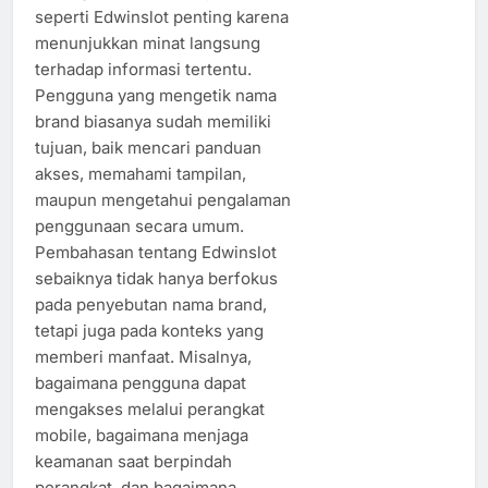
seperti Edwinslot penting karena
menunjukkan minat langsung
terhadap informasi tertentu.
Pengguna yang mengetik nama
brand biasanya sudah memiliki
tujuan, baik mencari panduan
akses, memahami tampilan,
maupun mengetahui pengalaman
penggunaan secara umum.
Pembahasan tentang Edwinslot
sebaiknya tidak hanya berfokus
pada penyebutan nama brand,
tetapi juga pada konteks yang
memberi manfaat. Misalnya,
bagaimana pengguna dapat
mengakses melalui perangkat
mobile, bagaimana menjaga
keamanan saat berpindah
perangkat, dan bagaimana