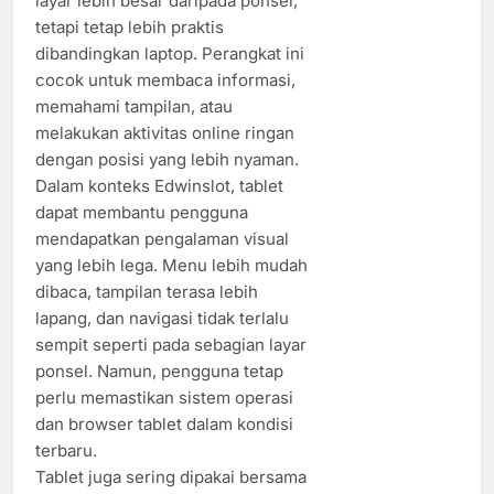
layar lebih besar daripada ponsel,
tetapi tetap lebih praktis
dibandingkan laptop. Perangkat ini
cocok untuk membaca informasi,
memahami tampilan, atau
melakukan aktivitas online ringan
dengan posisi yang lebih nyaman.
Dalam konteks Edwinslot, tablet
dapat membantu pengguna
mendapatkan pengalaman visual
yang lebih lega. Menu lebih mudah
dibaca, tampilan terasa lebih
lapang, dan navigasi tidak terlalu
sempit seperti pada sebagian layar
ponsel. Namun, pengguna tetap
perlu memastikan sistem operasi
dan browser tablet dalam kondisi
terbaru.
Tablet juga sering dipakai bersama