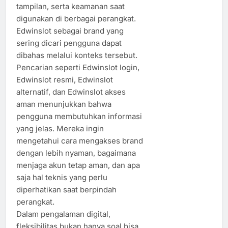
tampilan, serta keamanan saat
digunakan di berbagai perangkat.
Edwinslot sebagai brand yang
sering dicari pengguna dapat
dibahas melalui konteks tersebut.
Pencarian seperti Edwinslot login,
Edwinslot resmi, Edwinslot
alternatif, dan Edwinslot akses
aman menunjukkan bahwa
pengguna membutuhkan informasi
yang jelas. Mereka ingin
mengetahui cara mengakses brand
dengan lebih nyaman, bagaimana
menjaga akun tetap aman, dan apa
saja hal teknis yang perlu
diperhatikan saat berpindah
perangkat.
Dalam pengalaman digital,
fleksibilitas bukan hanya soal bisa