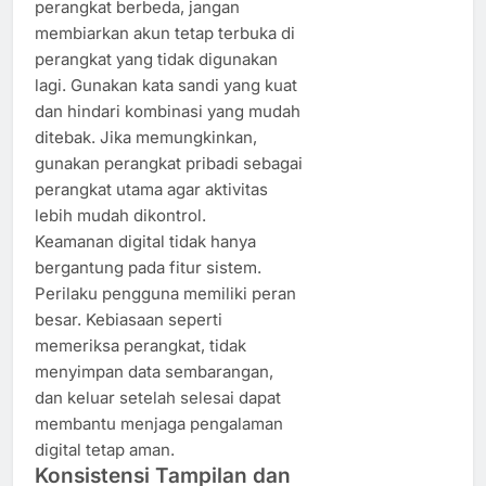
perangkat berbeda, jangan
membiarkan akun tetap terbuka di
perangkat yang tidak digunakan
lagi. Gunakan kata sandi yang kuat
dan hindari kombinasi yang mudah
ditebak. Jika memungkinkan,
gunakan perangkat pribadi sebagai
perangkat utama agar aktivitas
lebih mudah dikontrol.
Keamanan digital tidak hanya
bergantung pada fitur sistem.
Perilaku pengguna memiliki peran
besar. Kebiasaan seperti
memeriksa perangkat, tidak
menyimpan data sembarangan,
dan keluar setelah selesai dapat
membantu menjaga pengalaman
digital tetap aman.
Konsistensi Tampilan dan