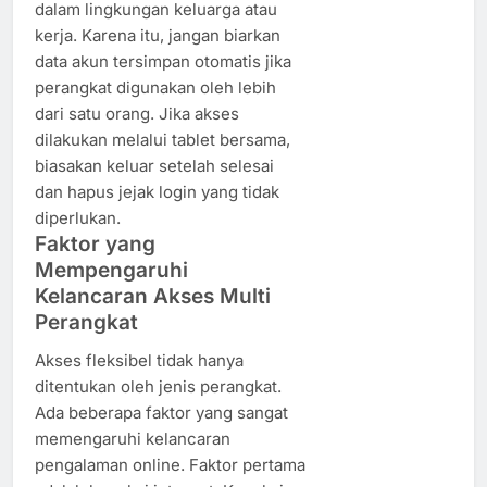
dalam lingkungan keluarga atau
kerja. Karena itu, jangan biarkan
data akun tersimpan otomatis jika
perangkat digunakan oleh lebih
dari satu orang. Jika akses
dilakukan melalui tablet bersama,
biasakan keluar setelah selesai
dan hapus jejak login yang tidak
diperlukan.
Faktor yang
Mempengaruhi
Kelancaran Akses Multi
Perangkat
Akses fleksibel tidak hanya
ditentukan oleh jenis perangkat.
Ada beberapa faktor yang sangat
memengaruhi kelancaran
pengalaman online. Faktor pertama