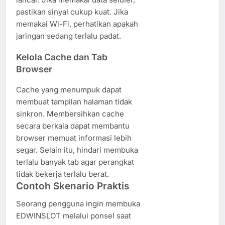
pastikan sinyal cukup kuat. Jika
memakai Wi-Fi, perhatikan apakah
jaringan sedang terlalu padat.
Kelola Cache dan Tab
Browser
Cache yang menumpuk dapat
membuat tampilan halaman tidak
sinkron. Membersihkan cache
secara berkala dapat membantu
browser memuat informasi lebih
segar. Selain itu, hindari membuka
terlalu banyak tab agar perangkat
tidak bekerja terlalu berat.
Contoh Skenario Praktis
Seorang pengguna ingin membuka
EDWINSLOT melalui ponsel saat