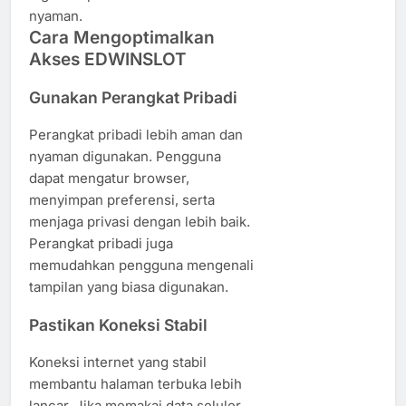
nyaman.
Cara Mengoptimalkan
Akses EDWINSLOT
Gunakan Perangkat Pribadi
Perangkat pribadi lebih aman dan
nyaman digunakan. Pengguna
dapat mengatur browser,
menyimpan preferensi, serta
menjaga privasi dengan lebih baik.
Perangkat pribadi juga
memudahkan pengguna mengenali
tampilan yang biasa digunakan.
Pastikan Koneksi Stabil
Koneksi internet yang stabil
membantu halaman terbuka lebih
lancar. Jika memakai data seluler,