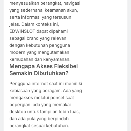
menyesuaikan perangkat, navigasi
yang sederhana, keamanan akun,
serta informasi yang tersusun
jelas. Dalam konteks ini,
EDWINSLOT dapat dipahami
sebagai brand yang relevan
dengan kebutuhan pengguna
modern yang mengutamakan
kemudahan dan kenyamanan.
Mengapa Akses Fleksibel
Semakin Dibutuhkan?
Pengguna internet saat ini memiliki
kebiasaan yang beragam. Ada yang
mengakses melalui ponsel saat
bepergian, ada yang memakai
desktop untuk tampilan lebih luas,
dan ada pula yang berpindah
perangkat sesuai kebutuhan.