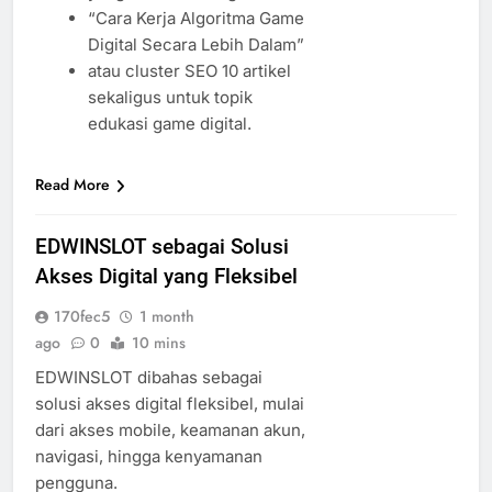
“Cara Kerja Algoritma Game
Digital Secara Lebih Dalam”
atau cluster SEO 10 artikel
sekaligus untuk topik
edukasi game digital.
Read More
EDWINSLOT sebagai Solusi
Akses Digital yang Fleksibel
170fec5
1 month
ago
0
10 mins
EDWINSLOT dibahas sebagai
solusi akses digital fleksibel, mulai
dari akses mobile, keamanan akun,
navigasi, hingga kenyamanan
pengguna.