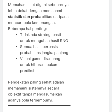
Memahami slot digital sebenarnya
lebih dekat dengan memahami
statistik dan probabilitas
daripada
mencari pola kemenangan.
Beberapa hal penting:
Tidak ada strategi pasti
untuk mengubah hasil RNG
Semua hasil berbasis
probabilitas jangka panjang
Visual game dirancang
untuk hiburan, bukan
prediksi
Pendekatan paling sehat adalah
memahami sistemnya secara
objektif tanpa mengasumsikan
adanya pola tersembunyi.