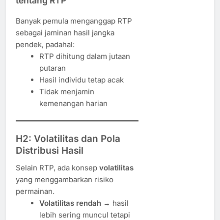
tentang RTP
Banyak pemula menganggap RTP
sebagai jaminan hasil jangka
pendek, padahal:
RTP dihitung dalam jutaan
putaran
Hasil individu tetap acak
Tidak menjamin
kemenangan harian
H2: Volatilitas dan Pola
Distribusi Hasil
Selain RTP, ada konsep
volatilitas
yang menggambarkan risiko
permainan.
Volatilitas rendah
→ hasil
lebih sering muncul tetapi