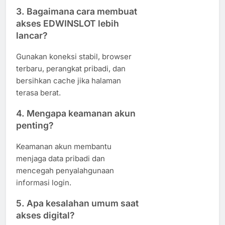
3. Bagaimana cara membuat
akses EDWINSLOT lebih
lancar?
Gunakan koneksi stabil, browser
terbaru, perangkat pribadi, dan
bersihkan cache jika halaman
terasa berat.
4. Mengapa keamanan akun
penting?
Keamanan akun membantu
menjaga data pribadi dan
mencegah penyalahgunaan
informasi login.
5. Apa kesalahan umum saat
akses digital?