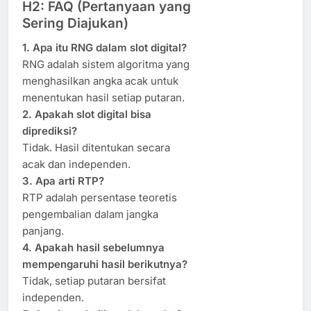
H2: FAQ (Pertanyaan yang
Sering Diajukan)
1. Apa itu RNG dalam slot digital?
RNG adalah sistem algoritma yang
menghasilkan angka acak untuk
menentukan hasil setiap putaran.
2. Apakah slot digital bisa
diprediksi?
Tidak. Hasil ditentukan secara
acak dan independen.
3. Apa arti RTP?
RTP adalah persentase teoretis
pengembalian dalam jangka
panjang.
4. Apakah hasil sebelumnya
mempengaruhi hasil berikutnya?
Tidak, setiap putaran bersifat
independen.