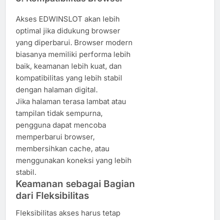
Akses EDWINSLOT akan lebih
optimal jika didukung browser
yang diperbarui. Browser modern
biasanya memiliki performa lebih
baik, keamanan lebih kuat, dan
kompatibilitas yang lebih stabil
dengan halaman digital.
Jika halaman terasa lambat atau
tampilan tidak sempurna,
pengguna dapat mencoba
memperbarui browser,
membersihkan cache, atau
menggunakan koneksi yang lebih
stabil.
Keamanan sebagai Bagian
dari Fleksibilitas
Fleksibilitas akses harus tetap