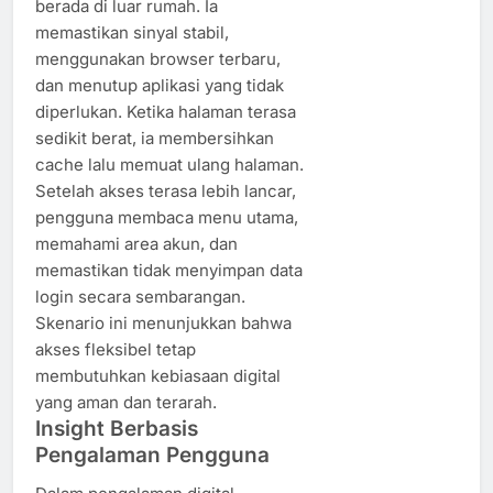
berada di luar rumah. Ia
memastikan sinyal stabil,
menggunakan browser terbaru,
dan menutup aplikasi yang tidak
diperlukan. Ketika halaman terasa
sedikit berat, ia membersihkan
cache lalu memuat ulang halaman.
Setelah akses terasa lebih lancar,
pengguna membaca menu utama,
memahami area akun, dan
memastikan tidak menyimpan data
login secara sembarangan.
Skenario ini menunjukkan bahwa
akses fleksibel tetap
membutuhkan kebiasaan digital
yang aman dan terarah.
Insight Berbasis
Pengalaman Pengguna