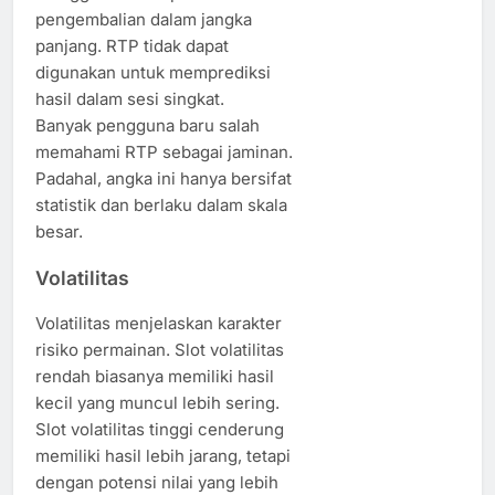
pengembalian dalam jangka
panjang. RTP tidak dapat
digunakan untuk memprediksi
hasil dalam sesi singkat.
Banyak pengguna baru salah
memahami RTP sebagai jaminan.
Padahal, angka ini hanya bersifat
statistik dan berlaku dalam skala
besar.
Volatilitas
Volatilitas menjelaskan karakter
risiko permainan. Slot volatilitas
rendah biasanya memiliki hasil
kecil yang muncul lebih sering.
Slot volatilitas tinggi cenderung
memiliki hasil lebih jarang, tetapi
dengan potensi nilai yang lebih