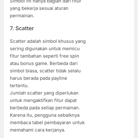
Simbol ini hanya bagian dari fitur
yang bekerja sesuai aturan
permainan.
7. Scatter
Scatter adalah simbol khusus yang
sering digunakan untuk memicu
fitur tambahan seperti free spin
atau bonus game. Berbeda dari
simbol biasa, scatter tidak selalu
harus berada pada payline
tertentu.
Jumlah scatter yang diperlukan
untuk mengaktifkan fitur dapat
berbeda pada setiap permainan.
Karena itu, pengguna sebaiknya
membaca tabel pembayaran untuk
memahami cara kerjanya.