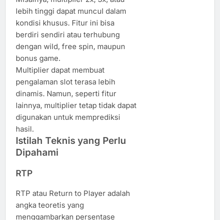
lebih tinggi dapat muncul dalam
kondisi khusus. Fitur ini bisa
berdiri sendiri atau terhubung
dengan wild, free spin, maupun
bonus game.
Multiplier dapat membuat
pengalaman slot terasa lebih
dinamis. Namun, seperti fitur
lainnya, multiplier tetap tidak dapat
digunakan untuk memprediksi
hasil.
Istilah Teknis yang Perlu
Dipahami
RTP
RTP atau Return to Player adalah
angka teoretis yang
menggambarkan persentase