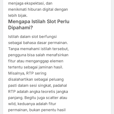
menjaga ekspektasi, dan
menikmati hiburan digital dengan
lebih bijak.
Mengapa Istilah Slot Perlu
Dipahami?
Istilah dalam slot berfungsi
sebagai bahasa dasar permainan.
Tanpa memahami istilah tersebut,
pengguna bisa salah menafsirkan
fitur atau menganggap elemen
tertentu sebagai jaminan hasil.
Misalnya, RTP sering
disalahartikan sebagai peluang
pasti dalam sesi singkat, padahal
RTP adalah angka teoretis jangka
panjang. Begitu juga scatter atau
wild, keduanya adalah fitur
permainan, bukan penentu hasil