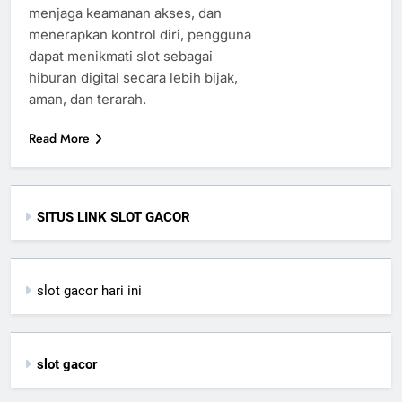
menjaga keamanan akses, dan
menerapkan kontrol diri, pengguna
dapat menikmati slot sebagai
hiburan digital secara lebih bijak,
aman, dan terarah.
Read More
SITUS LINK SLOT GACOR
slot gacor hari ini
slot gacor