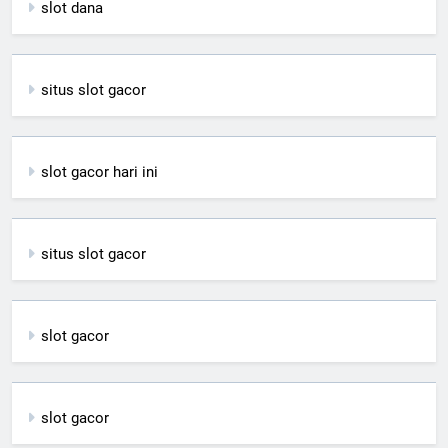
slot dana
situs slot gacor
slot gacor hari ini
situs slot gacor
slot gacor
slot gacor