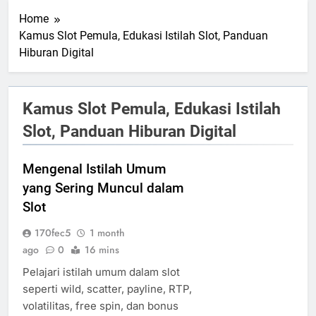
Home
Kamus Slot Pemula, Edukasi Istilah Slot, Panduan
Hiburan Digital
Kamus Slot Pemula, Edukasi Istilah
Slot, Panduan Hiburan Digital
Mengenal Istilah Umum
yang Sering Muncul dalam
Slot
170fec5
1 month
ago
0
16 mins
Pelajari istilah umum dalam slot
seperti wild, scatter, payline, RTP,
volatilitas, free spin, dan bonus