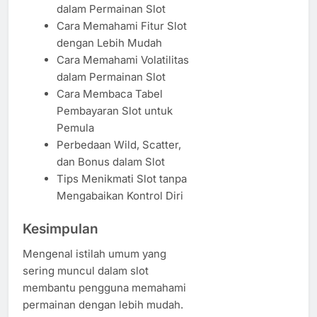
dalam Permainan Slot
Cara Memahami Fitur Slot
dengan Lebih Mudah
Cara Memahami Volatilitas
dalam Permainan Slot
Cara Membaca Tabel
Pembayaran Slot untuk
Pemula
Perbedaan Wild, Scatter,
dan Bonus dalam Slot
Tips Menikmati Slot tanpa
Mengabaikan Kontrol Diri
Kesimpulan
Mengenal istilah umum yang
sering muncul dalam slot
membantu pengguna memahami
permainan dengan lebih mudah.