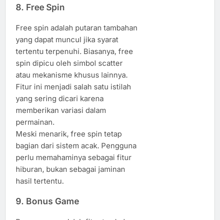
8. Free Spin
Free spin adalah putaran tambahan
yang dapat muncul jika syarat
tertentu terpenuhi. Biasanya, free
spin dipicu oleh simbol scatter
atau mekanisme khusus lainnya.
Fitur ini menjadi salah satu istilah
yang sering dicari karena
memberikan variasi dalam
permainan.
Meski menarik, free spin tetap
bagian dari sistem acak. Pengguna
perlu memahaminya sebagai fitur
hiburan, bukan sebagai jaminan
hasil tertentu.
9. Bonus Game