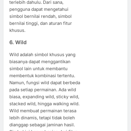
terlebih dahulu. Dari sana,
pengguna dapat mengetahui
simbol bernilai rendah, simbol
bernilai tinggi, dan aturan fitur
khusus.
6. Wild
Wild adalah simbol khusus yang
biasanya dapat menggantikan
simbol lain untuk membantu
membentuk kombinasi tertentu.
Namun, fungsi wild dapat berbeda
pada setiap permainan. Ada wild
biasa, expanding wild, sticky wild,
stacked wild, hingga walking wild.
Wild membuat permainan terasa
lebih dinamis, tetapi tidak boleh
dianggap sebagai jaminan hasil.