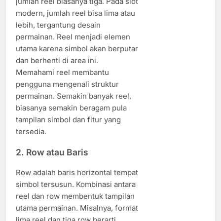
jumlah reel biasanya tiga. Pada slot
modern, jumlah reel bisa lima atau
lebih, tergantung desain
permainan. Reel menjadi elemen
utama karena simbol akan berputar
dan berhenti di area ini.
Memahami reel membantu
pengguna mengenali struktur
permainan. Semakin banyak reel,
biasanya semakin beragam pula
tampilan simbol dan fitur yang
tersedia.
2. Row atau Baris
Row adalah baris horizontal tempat
simbol tersusun. Kombinasi antara
reel dan row membentuk tampilan
utama permainan. Misalnya, format
lima reel dan tiga row berarti