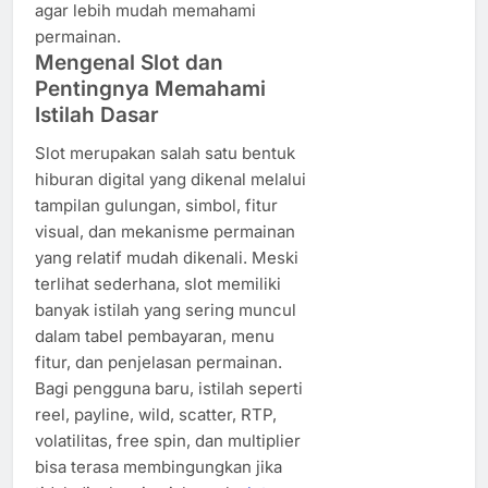
agar lebih mudah memahami
permainan.
Mengenal Slot dan
Pentingnya Memahami
Istilah Dasar
Slot merupakan salah satu bentuk
hiburan digital yang dikenal melalui
tampilan gulungan, simbol, fitur
visual, dan mekanisme permainan
yang relatif mudah dikenali. Meski
terlihat sederhana, slot memiliki
banyak istilah yang sering muncul
dalam tabel pembayaran, menu
fitur, dan penjelasan permainan.
Bagi pengguna baru, istilah seperti
reel, payline, wild, scatter, RTP,
volatilitas, free spin, dan multiplier
bisa terasa membingungkan jika