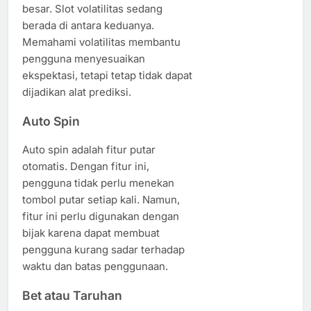
besar. Slot volatilitas sedang
berada di antara keduanya.
Memahami volatilitas membantu
pengguna menyesuaikan
ekspektasi, tetapi tetap tidak dapat
dijadikan alat prediksi.
Auto Spin
Auto spin adalah fitur putar
otomatis. Dengan fitur ini,
pengguna tidak perlu menekan
tombol putar setiap kali. Namun,
fitur ini perlu digunakan dengan
bijak karena dapat membuat
pengguna kurang sadar terhadap
waktu dan batas penggunaan.
Bet atau Taruhan