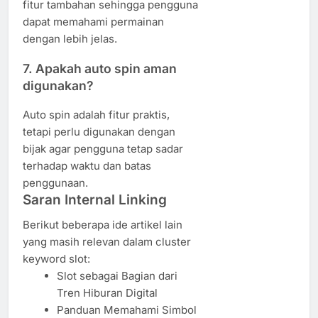
fitur tambahan sehingga pengguna
dapat memahami permainan
dengan lebih jelas.
7. Apakah auto spin aman
digunakan?
Auto spin adalah fitur praktis,
tetapi perlu digunakan dengan
bijak agar pengguna tetap sadar
terhadap waktu dan batas
penggunaan.
Saran Internal Linking
Berikut beberapa ide artikel lain
yang masih relevan dalam cluster
keyword slot:
Slot sebagai Bagian dari
Tren Hiburan Digital
Panduan Memahami Simbol