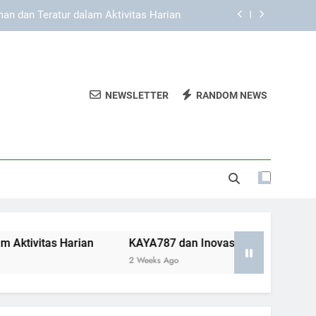
 dan Teratur dalam Aktivitas Harian
tem untuk Kebutuhan Pengguna Modern
YA787 sebagai Platform Digital Modern
NEWSLETTER
RANDOM NEWS
 EDWINSLOT Tetap Lancar dan Nyaman
 dan Teratur dalam Aktivitas Harian
. Jual Beli Mobil Dengan Mudah Dan Aman.
tem untuk Kebutuhan Pengguna Modern
YA787 sebagai Platform Digital Modern
Harian
KAYA787 dan Inovasi Sistem untuk Kebutuhan 
2 Weeks Ago