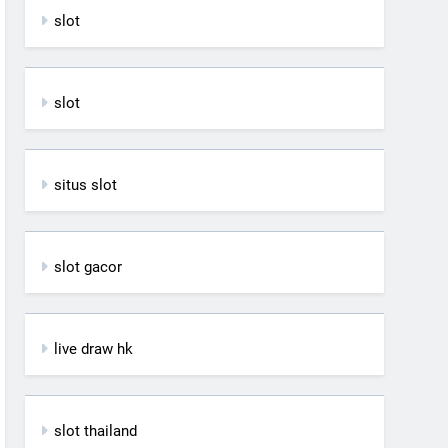
slot
slot
situs slot
slot gacor
live draw hk
slot thailand