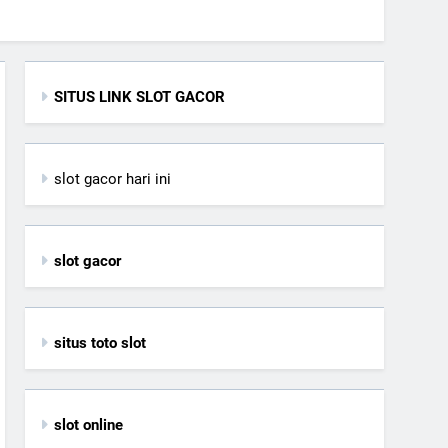
SITUS LINK SLOT GACOR
slot gacor hari ini
slot gacor
situs toto slot
slot online