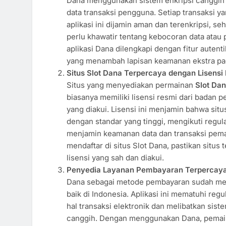
Dana menggunakan sistem enkripsi canggih 
data transaksi pengguna. Setiap transaksi ya
aplikasi ini dijamin aman dan terenkripsi, se
perlu khawatir tentang kebocoran data atau p
aplikasi Dana dilengkapi dengan fitur autenti
yang menambah lapisan keamanan ekstra pa
Situs Slot Dana Terpercaya dengan Lisensi
Situs yang menyediakan permainan
Slot Da
biasanya memiliki lisensi resmi dari badan p
yang diakui. Lisensi ini menjamin bahwa situ
dengan standar yang tinggi, mengikuti regula
menjamin keamanan data dan transaksi pem
mendaftar di situs Slot Dana, pastikan situs 
lisensi yang sah dan diakui.
Penyedia Layanan Pembayaran Terpercay
Dana sebagai metode pembayaran sudah memi
baik di Indonesia. Aplikasi ini mematuhi reg
hal transaksi elektronik dan melibatkan sis
canggih. Dengan menggunakan Dana, pemai