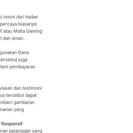
si resmi dari badan
rpercaya biasanya
OR atau Malta Gaming
l dan aman.
ggunakan Dana
tersebut juga
stem pembayaran
ulasan dan testimoni
us tersebut dapat
memberi gambaran
amanan yang
 Responsif
yanan pelanggan yang