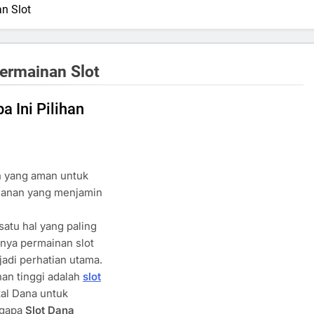
n Slot
ermainan Slot
 Ini Pilihan
n yang aman untuk
amanan yang menjamin
satu hal yang paling
nya permainan slot
adi perhatian utama.
an tinggi adalah
slot
tal Dana untuk
ngapa
Slot Dana