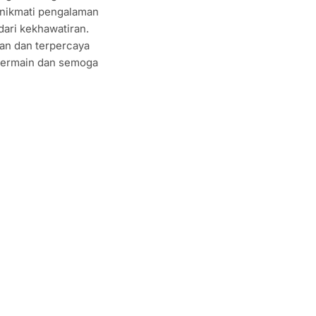
enikmati pengalaman
ari kekhawatiran.
man dan terpercaya
bermain dan semoga