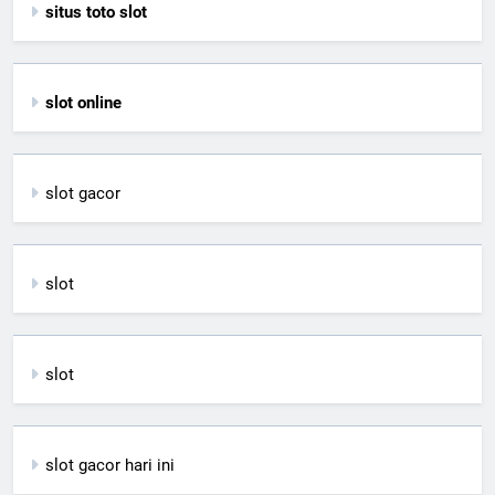
situs toto slot
slot online
slot gacor
slot
slot
slot gacor hari ini