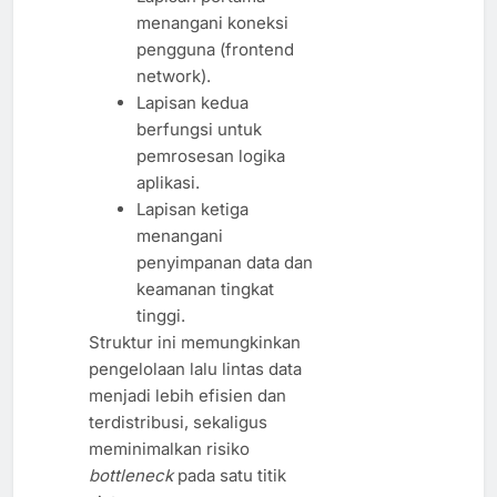
menangani koneksi
pengguna (frontend
network).
Lapisan kedua
berfungsi untuk
pemrosesan logika
aplikasi.
Lapisan ketiga
menangani
penyimpanan data dan
keamanan tingkat
tinggi.
Struktur ini memungkinkan
pengelolaan lalu lintas data
menjadi lebih efisien dan
terdistribusi, sekaligus
meminimalkan risiko
bottleneck
pada satu titik