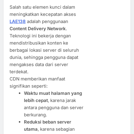
Salah satu elemen kunci dalam
meningkatkan kecepatan akses
LAE138
adalah penggunaan
Content Delivery Network
.
Teknologi ini bekerja dengan
mendistribusikan konten ke
berbagai lokasi server di seluruh
dunia, sehingga pengguna dapat
mengakses data dari server
terdekat.
CDN memberikan manfaat
signifikan seperti:
Waktu muat halaman yang
lebih cepat
, karena jarak
antara pengguna dan server
berkurang.
Reduksi beban server
utama
, karena sebagian