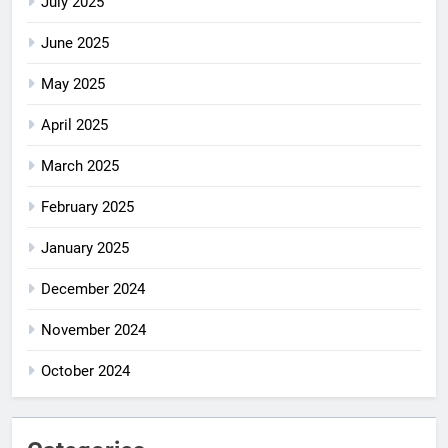
July 2025
June 2025
May 2025
April 2025
March 2025
February 2025
January 2025
December 2024
November 2024
October 2024