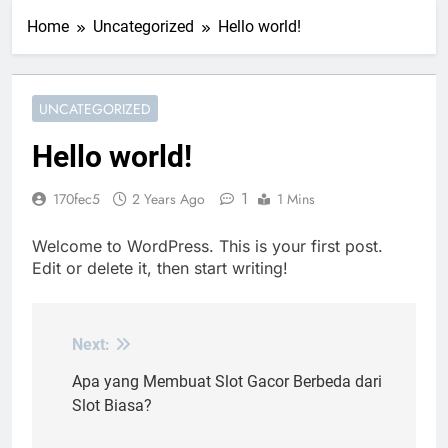
Home
Uncategorized
Hello world!
UNCATEGORIZED
Hello world!
1
170fec5
2 Years Ago
1 Mins
Welcome to WordPress. This is your first post.
Edit or delete it, then start writing!
Next:
Post
navigation
Apa yang Membuat Slot Gacor Berbeda dari
Slot Biasa?