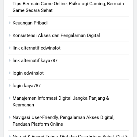
Tips Bermain Game Online, Psikologi Gaming, Bermain
Game Secara Sehat
Keuangan Pribadi
Konsistensi Akses dan Pengalaman Digital
link alternatif edwinslot
link alternatif kaya787
login edwinslot
login kaya787
Manajemen Informasi Digital Jangka Panjang &
Keamanan
Navigasi User-Friendly, Pengalaman Akses Digital,
Panduan Platform Online
Nutrisi & Energi Tubuh, Diet dan Gaya Hidup Sehat, Gizi &