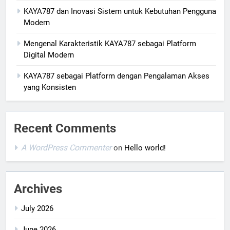
KAYA787 dan Inovasi Sistem untuk Kebutuhan Pengguna
Modern
Mengenal Karakteristik KAYA787 sebagai Platform
Digital Modern
KAYA787 sebagai Platform dengan Pengalaman Akses
yang Konsisten
Recent Comments
A WordPress Commenter
on
Hello world!
Archives
July 2026
June 2026