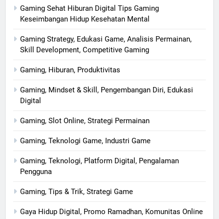
Gaming Sehat Hiburan Digital Tips Gaming
Keseimbangan Hidup Kesehatan Mental
Gaming Strategy, Edukasi Game, Analisis Permainan,
Skill Development, Competitive Gaming
Gaming, Hiburan, Produktivitas
Gaming, Mindset & Skill, Pengembangan Diri, Edukasi
Digital
Gaming, Slot Online, Strategi Permainan
Gaming, Teknologi Game, Industri Game
Gaming, Teknologi, Platform Digital, Pengalaman
Pengguna
Gaming, Tips & Trik, Strategi Game
Gaya Hidup Digital, Promo Ramadhan, Komunitas Online