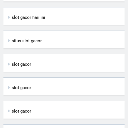
slot gacor hari ini
situs slot gacor
slot gacor
slot gacor
slot gacor