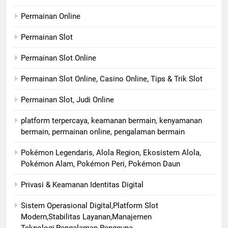
Permainan Online
Permainan Slot
Permainan Slot Online
Permainan Slot Online, Casino Online, Tips & Trik Slot
Permainan Slot, Judi Online
platform terpercaya, keamanan bermain, kenyamanan
bermain, permainan online, pengalaman bermain
Pokémon Legendaris, Alola Region, Ekosistem Alola,
Pokémon Alam, Pokémon Peri, Pokémon Daun
Privasi & Keamanan Identitas Digital
Sistem Operasional Digital,Platform Slot
Modern,Stabilitas Layanan,Manajemen