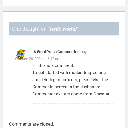
One thought on “
Hello world!
”
A WordPress Commenter
says:
October 26, 2024 at 6:40 am
Hi, this is a comment.
To get started with moderating, editing,
and deleting comments, please visit the
Comments screen in the dashboard.
Commenter avatars come from
Gravatar
.
Comments are closed.