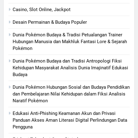
Casino, Slot Online, Jackpot
Desain Permainan & Budaya Populer
Dunia Pokémon Budaya & Tradisi Petualangan Trainer
Hubungan Manusia dan Makhluk Fantasi Lore & Sejarah
Pokémon
Dunia Pokémon Budaya dan Tradisi Antropologi Fiksi
Kehidupan Masyarakat Analisis Dunia Imajinatif Edukasi
Budaya
Dunia Pokémon Hubungan Sosial dan Budaya Pendidikan
dan Pembelajaran Nilai Kehidupan dalam Fiksi Analisis
Naratif Pokémon
Edukasi Anti-Phishing Keamanan Akun dan Privasi
Panduan Akses Aman Literasi Digital Perlindungan Data
Pengguna