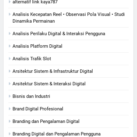
alternatif link kaya787
Analisis Kecepatan Reel • Observasi Pola Visual • Studi
Dinamika Permainan
Analisis Perilaku Digital & Interaksi Pengguna
Analisis Platform Digital
Analisis Trafik Slot
Arsitektur Sistem & Infrastruktur Digital
Arsitektur Sistem & Interaksi Digital
Bisnis dan Industri
Brand Digital Profesional
Branding dan Pengalaman Digital
Branding Digital dan Pengalaman Pengguna