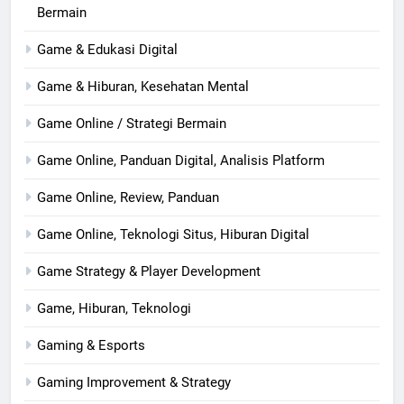
Bermain
Game & Edukasi Digital
Game & Hiburan, Kesehatan Mental
Game Online / Strategi Bermain
Game Online, Panduan Digital, Analisis Platform
Game Online, Review, Panduan
Game Online, Teknologi Situs, Hiburan Digital
Game Strategy & Player Development
Game, Hiburan, Teknologi
Gaming & Esports
Gaming Improvement & Strategy