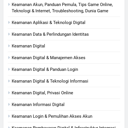
Keamanan Akun, Panduan Pemula, Tips Game Online,
Teknologi & Internet, Troubleshooting, Dunia Game
Keamanan Aplikasi & Teknologi Digital
Keamanan Data & Perlindungan Identitas
Keamanan Digital
Keamanan Digital & Manajemen Akses
Keamanan Digital & Panduan Login
Keamanan Digital & Teknologi Informasi
Keamanan Digital, Privasi Online
Keamanan Informasi Digital
Keamanan Login & Pemulihan Akses Akun