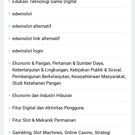
Edukasi Teknologi Game Digital
edwinslot
edwinslot alternatif
edwinslot link alternatif
edwinslot login
Ekonomi & Pangan, Pertanian & Sumber Daya,
Keberlanjutan & Lingkungan, Kebijakan Publik & Sosial,
Pembangunan Berkelanjutan, Kesejahteraan Masyarakat,
Studi Ketahanan Pangan
Ekonomi dan Industri Hiburan
Fitur Digital dan Aktivitas Pengguna
Fitur Slot & Mekanik Permainan
Gambling, Slot Machines, Online Casino, Strategi