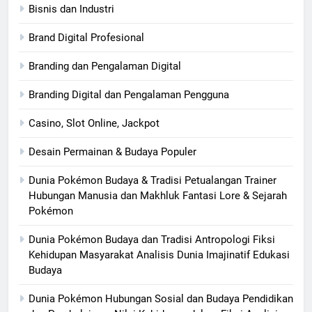
Bisnis dan Industri
Brand Digital Profesional
Branding dan Pengalaman Digital
Branding Digital dan Pengalaman Pengguna
Casino, Slot Online, Jackpot
Desain Permainan & Budaya Populer
Dunia Pokémon Budaya & Tradisi Petualangan Trainer
Hubungan Manusia dan Makhluk Fantasi Lore & Sejarah
Pokémon
Dunia Pokémon Budaya dan Tradisi Antropologi Fiksi
Kehidupan Masyarakat Analisis Dunia Imajinatif Edukasi
Budaya
Dunia Pokémon Hubungan Sosial dan Budaya Pendidikan