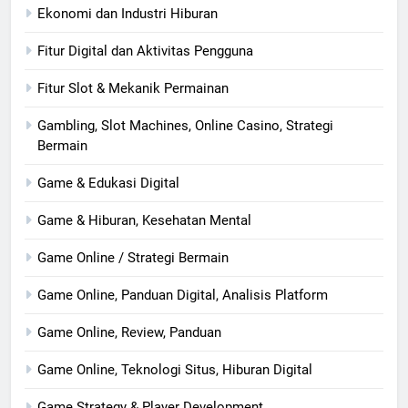
Ekonomi dan Industri Hiburan
Fitur Digital dan Aktivitas Pengguna
Fitur Slot & Mekanik Permainan
Gambling, Slot Machines, Online Casino, Strategi
Bermain
Game & Edukasi Digital
Game & Hiburan, Kesehatan Mental
Game Online / Strategi Bermain
Game Online, Panduan Digital, Analisis Platform
Game Online, Review, Panduan
Game Online, Teknologi Situs, Hiburan Digital
Game Strategy & Player Development