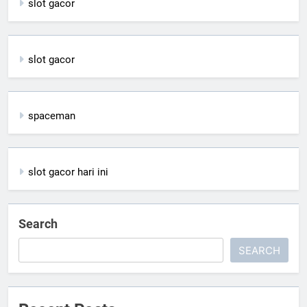
slot gacor
slot gacor
spaceman
slot gacor hari ini
Search
SEARCH