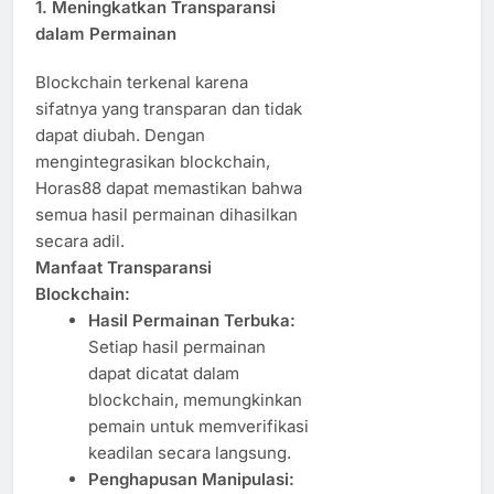
1. Meningkatkan Transparansi
dalam Permainan
Blockchain terkenal karena
sifatnya yang transparan dan tidak
dapat diubah. Dengan
mengintegrasikan blockchain,
Horas88 dapat memastikan bahwa
semua hasil permainan dihasilkan
secara adil.
Manfaat Transparansi
Blockchain:
Hasil Permainan Terbuka:
Setiap hasil permainan
dapat dicatat dalam
blockchain, memungkinkan
pemain untuk memverifikasi
keadilan secara langsung.
Penghapusan Manipulasi: