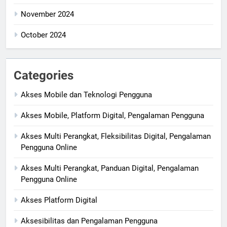
November 2024
October 2024
Categories
Akses Mobile dan Teknologi Pengguna
Akses Mobile, Platform Digital, Pengalaman Pengguna
Akses Multi Perangkat, Fleksibilitas Digital, Pengalaman
Pengguna Online
Akses Multi Perangkat, Panduan Digital, Pengalaman
Pengguna Online
Akses Platform Digital
Aksesibilitas dan Pengalaman Pengguna