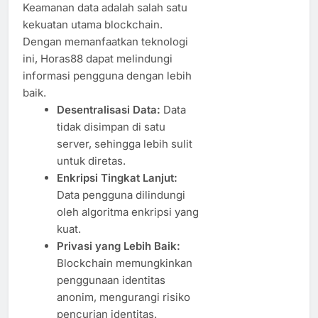
Keamanan data adalah salah satu
kekuatan utama blockchain.
Dengan memanfaatkan teknologi
ini, Horas88 dapat melindungi
informasi pengguna dengan lebih
baik.
Desentralisasi Data:
Data
tidak disimpan di satu
server, sehingga lebih sulit
untuk diretas.
Enkripsi Tingkat Lanjut:
Data pengguna dilindungi
oleh algoritma enkripsi yang
kuat.
Privasi yang Lebih Baik:
Blockchain memungkinkan
penggunaan identitas
anonim, mengurangi risiko
pencurian identitas.