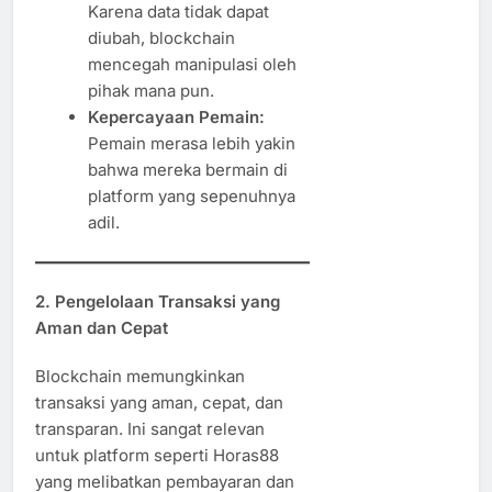
Karena data tidak dapat
diubah, blockchain
mencegah manipulasi oleh
pihak mana pun.
Kepercayaan Pemain:
Pemain merasa lebih yakin
bahwa mereka bermain di
platform yang sepenuhnya
adil.
2. Pengelolaan Transaksi yang
Aman dan Cepat
Blockchain memungkinkan
transaksi yang aman, cepat, dan
transparan. Ini sangat relevan
untuk platform seperti Horas88
yang melibatkan pembayaran dan