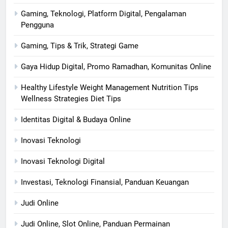
Gaming, Teknologi, Platform Digital, Pengalaman
Pengguna
Gaming, Tips & Trik, Strategi Game
Gaya Hidup Digital, Promo Ramadhan, Komunitas Online
Healthy Lifestyle Weight Management Nutrition Tips
Wellness Strategies Diet Tips
Identitas Digital & Budaya Online
Inovasi Teknologi
Inovasi Teknologi Digital
Investasi, Teknologi Finansial, Panduan Keuangan
Judi Online
Judi Online, Slot Online, Panduan Permainan