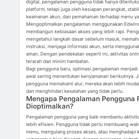
digital, pengalaman pengguna tidak hanya ditentuk
platform, tetapi juga oleh kesiapan perangkat, stabil
keamanan akun, dan pemahaman terhadap menu yan
Mengoptimalkan pengalaman menggunakan Edwinsl
membangun kebiasaan akses yang lebih rapi. Peng
mengetahui langkah dasar sebelum masuk, mema
instruksi, menjaga informasi akun, serta menggun
aman. Dengan pendekatan seperti ini, aktivitas onli
terarah dan minim hambatan.
Bagi pengguna baru, optimasi pengalaman menjadi 
awal sering menentukan kenyamanan berikutnya. Ji
pengguna memahami alur, mereka akan lebih mudah
dan menghindari kesalahan yang tidak perlu.
Mengapa Pengalaman Pengguna P
Dioptimalkan?
Pengalaman pengguna yang baik membantu aktivitas 
lebih efisien. Pengguna tidak perlu membuang wak
menu, mengulang proses akses, atau menghadapi 