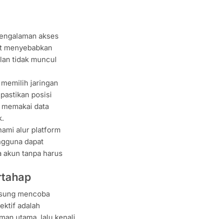
 pengalaman akses
pat menyebabkan
lan tidak muncul
memilih jaringan
pastikan posisi
ka memakai data
k.
ami alur platform
ngguna dapat
 akun tanpa harus
rtahap
gsung mencoba
ektif adalah
man utama, lalu kenali