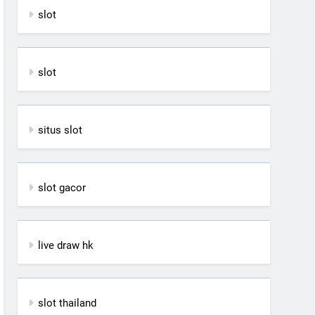
slot
slot
situs slot
slot gacor
live draw hk
slot thailand