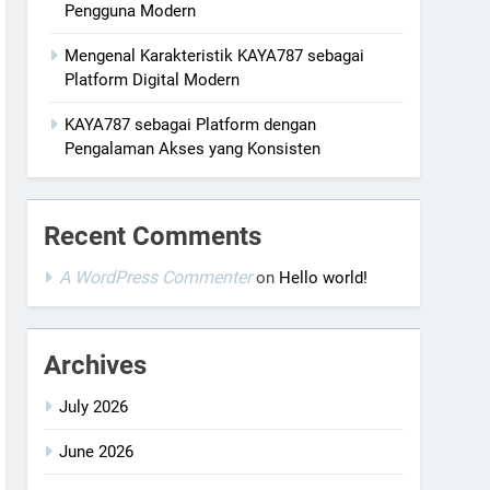
Pengguna Modern
Mengenal Karakteristik KAYA787 sebagai
Platform Digital Modern
KAYA787 sebagai Platform dengan
Pengalaman Akses yang Konsisten
Recent Comments
A WordPress Commenter
on
Hello world!
Archives
July 2026
June 2026