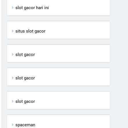
slot gacor hari ini
situs slot gacor
slot gacor
slot gacor
slot gacor
spaceman