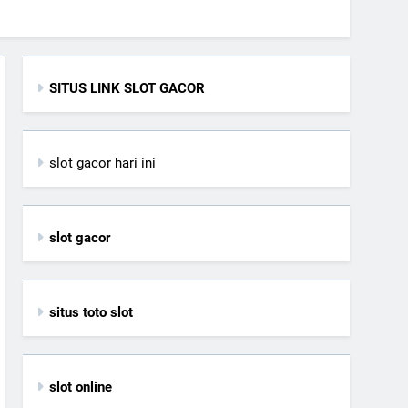
SITUS LINK SLOT GACOR
slot gacor hari ini
slot gacor
situs toto slot
slot online