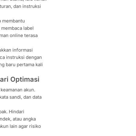
uran, dan instruksi
ap membantu
n membaca label
man online terasa
kkan informasi
a instruksi dengan
ng baru pertama kali
ari Optimasi
 keamanan akun.
ata sandi, dan data
ak. Hindari
endek, atau angka
kun lain agar risiko