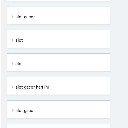
slot gacor
slot
slot
slot gacor hari ini
slot gacor