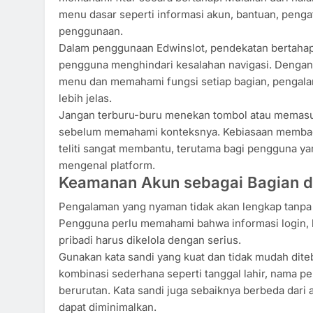
menu dasar seperti informasi akun, bantuan, pengat
penggunaan.
Dalam penggunaan Edwinslot, pendekatan bertah
pengguna menghindari kesalahan navigasi. Denga
menu dan memahami fungsi setiap bagian, pengala
lebih jelas.
Jangan terburu-buru menekan tombol atau memasu
sebelum memahami konteksnya. Kebiasaan membac
teliti sangat membantu, terutama bagi pengguna ya
mengenal platform.
Keamanan Akun sebagai Bagian d
Pengalaman yang nyaman tidak akan lengkap tanpa
Pengguna perlu memahami bahwa informasi login, k
pribadi harus dikelola dengan serius.
Gunakan kata sandi yang kuat dan tidak mudah diteb
kombinasi sederhana seperti tanggal lahir, nama p
berurutan. Kata sandi juga sebaiknya berbeda dari a
dapat diminimalkan.