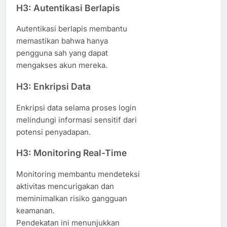
H3: Autentikasi Berlapis
Autentikasi berlapis membantu
memastikan bahwa hanya
pengguna sah yang dapat
mengakses akun mereka.
H3: Enkripsi Data
Enkripsi data selama proses login
melindungi informasi sensitif dari
potensi penyadapan.
H3: Monitoring Real-Time
Monitoring membantu mendeteksi
aktivitas mencurigakan dan
meminimalkan risiko gangguan
keamanan.
Pendekatan ini menunjukkan