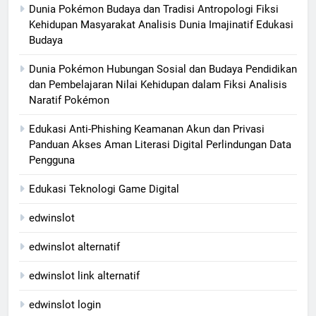
Dunia Pokémon Budaya dan Tradisi Antropologi Fiksi
Kehidupan Masyarakat Analisis Dunia Imajinatif Edukasi
Budaya
Dunia Pokémon Hubungan Sosial dan Budaya Pendidikan
dan Pembelajaran Nilai Kehidupan dalam Fiksi Analisis
Naratif Pokémon
Edukasi Anti-Phishing Keamanan Akun dan Privasi
Panduan Akses Aman Literasi Digital Perlindungan Data
Pengguna
Edukasi Teknologi Game Digital
edwinslot
edwinslot alternatif
edwinslot link alternatif
edwinslot login