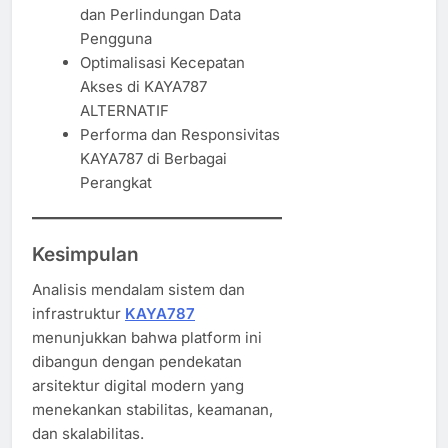
dan Perlindungan Data
Pengguna
Optimalisasi Kecepatan
Akses di KAYA787
ALTERNATIF
Performa dan Responsivitas
KAYA787 di Berbagai
Perangkat
Kesimpulan
Analisis mendalam sistem dan
infrastruktur
KAYA787
menunjukkan bahwa platform ini
dibangun dengan pendekatan
arsitektur digital modern yang
menekankan stabilitas, keamanan,
dan skalabilitas.