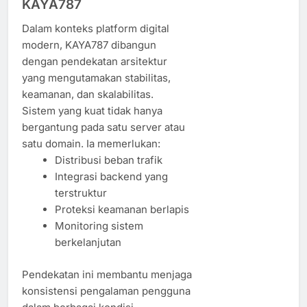
KAYA787
Dalam konteks platform digital
modern, KAYA787 dibangun
dengan pendekatan arsitektur
yang mengutamakan stabilitas,
keamanan, dan skalabilitas.
Sistem yang kuat tidak hanya
bergantung pada satu server atau
satu domain. Ia memerlukan:
Distribusi beban trafik
Integrasi backend yang
terstruktur
Proteksi keamanan berlapis
Monitoring sistem
berkelanjutan
Pendekatan ini membantu menjaga
konsistensi pengalaman pengguna