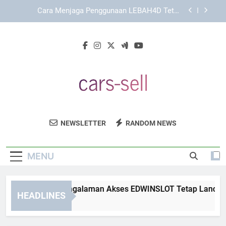
Skip
KAYA787 dan Inovasi Sistem untuk Kebutuhan
to
Pengguna Modern
content
Mengenal Karakteristik KAYA787 sebagai
Platform Digital Modern
Cara Menjaga Pengalaman Akses EDWINSLOT
Tetap Lancar dan Nyaman
Cara Menjaga Penggunaan LEBAH4D Tetap
Nyaman dan Teratur dalam Aktivitas Harian
KAYA787 dan Inovasi Sistem untuk Kebutuhan
Pengguna Modern
Cars Sell
Dapatkan Mobil Bekas Berkualitas Dengan
Mengenal Karakteristik KAYA787 sebagai
NEWSLETTER
RANDOM NEWS
Platform Digital Modern
Harga Terjangkau Di Cars Sell. Jual Beli
Mobil Dengan Mudah Dan Aman.
MENU
ra Menjaga Pengalaman Akses EDWINSLOT Tetap Lancar da
HEADLINES
eeks Ago