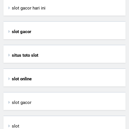
slot gacor hari ini
slot gacor
situs toto slot
slot online
slot gacor
slot