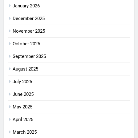
January 2026
December 2025
November 2025
October 2025
September 2025
August 2025
July 2025
June 2025
May 2025
April 2025
March 2025