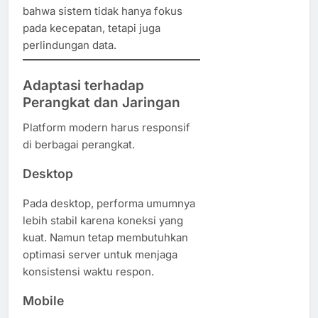
bahwa sistem tidak hanya fokus
pada kecepatan, tetapi juga
perlindungan data.
Adaptasi terhadap
Perangkat dan Jaringan
Platform modern harus responsif
di berbagai perangkat.
Desktop
Pada desktop, performa umumnya
lebih stabil karena koneksi yang
kuat. Namun tetap membutuhkan
optimasi server untuk menjaga
konsistensi waktu respon.
Mobile