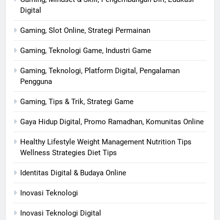
Digital
Gaming, Slot Online, Strategi Permainan
Gaming, Teknologi Game, Industri Game
Gaming, Teknologi, Platform Digital, Pengalaman
Pengguna
Gaming, Tips & Trik, Strategi Game
Gaya Hidup Digital, Promo Ramadhan, Komunitas Online
Healthy Lifestyle Weight Management Nutrition Tips
Wellness Strategies Diet Tips
Identitas Digital & Budaya Online
Inovasi Teknologi
Inovasi Teknologi Digital