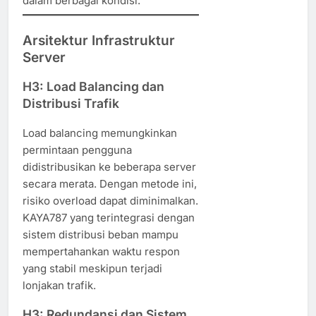
dalam berbagai kondisi.
Arsitektur Infrastruktur
Server
H3: Load Balancing dan
Distribusi Trafik
Load balancing memungkinkan
permintaan pengguna
didistribusikan ke beberapa server
secara merata. Dengan metode ini,
risiko overload dapat diminimalkan.
KAYA787 yang terintegrasi dengan
sistem distribusi beban mampu
mempertahankan waktu respon
yang stabil meskipun terjadi
lonjakan trafik.
H3: Redundansi dan Sistem