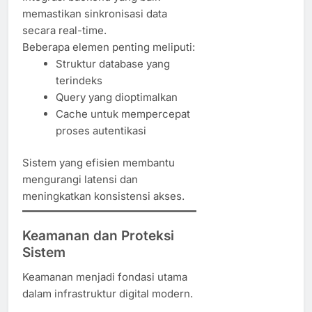
memastikan sinkronisasi data
secara real-time.
Beberapa elemen penting meliputi:
Struktur database yang
terindeks
Query yang dioptimalkan
Cache untuk mempercepat
proses autentikasi
Sistem yang efisien membantu
mengurangi latensi dan
meningkatkan konsistensi akses.
Keamanan dan Proteksi
Sistem
Keamanan menjadi fondasi utama
dalam infrastruktur digital modern.