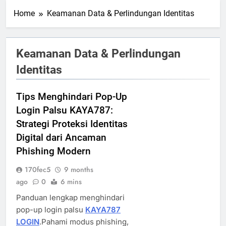
Home
Keamanan Data & Perlindungan Identitas
Keamanan Data & Perlindungan
Identitas
Tips Menghindari Pop-Up
Login Palsu KAYA787:
Strategi Proteksi Identitas
Digital dari Ancaman
Phishing Modern
170fec5
9 months
ago
0
6 mins
Panduan lengkap menghindari
pop-up login palsu
KAYA787
LOGIN
.Pahami modus phishing,