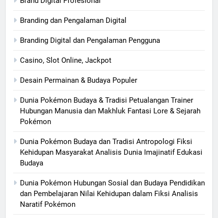
Brand Digital Profesional
Branding dan Pengalaman Digital
Branding Digital dan Pengalaman Pengguna
Casino, Slot Online, Jackpot
Desain Permainan & Budaya Populer
Dunia Pokémon Budaya & Tradisi Petualangan Trainer
Hubungan Manusia dan Makhluk Fantasi Lore & Sejarah
Pokémon
Dunia Pokémon Budaya dan Tradisi Antropologi Fiksi
Kehidupan Masyarakat Analisis Dunia Imajinatif Edukasi
Budaya
Dunia Pokémon Hubungan Sosial dan Budaya Pendidikan
dan Pembelajaran Nilai Kehidupan dalam Fiksi Analisis
Naratif Pokémon