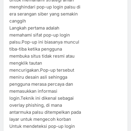
menghindari pop-up login palsu di
era serangan siber yang semakin
canggih
Langkah pertama adalah
memahami sifat pop-up login
palsu.Pop-up ini biasanya muncul
tiba-tiba ketika pengguna
membuka situs tidak resmi atau
mengklik tautan
mencurigakan.Pop-up tersebut
meniru desain asli sehingga
pengguna merasa percaya dan
memasukkan informasi
login.Teknik ini dikenal sebagai
overlay phishing, di mana
antarmuka palsu ditempelkan pada
layar untuk mengecoh korban
Untuk mendeteksi pop-up login