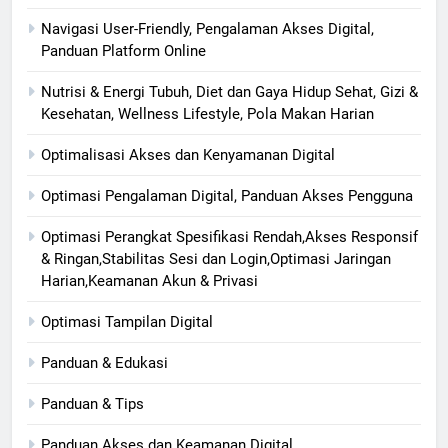
Navigasi User-Friendly, Pengalaman Akses Digital,
Panduan Platform Online
Nutrisi & Energi Tubuh, Diet dan Gaya Hidup Sehat, Gizi &
Kesehatan, Wellness Lifestyle, Pola Makan Harian
Optimalisasi Akses dan Kenyamanan Digital
Optimasi Pengalaman Digital, Panduan Akses Pengguna
Optimasi Perangkat Spesifikasi Rendah,Akses Responsif
& Ringan,Stabilitas Sesi dan Login,Optimasi Jaringan
Harian,Keamanan Akun & Privasi
Optimasi Tampilan Digital
Panduan & Edukasi
Panduan & Tips
Panduan Akses dan Keamanan Digital