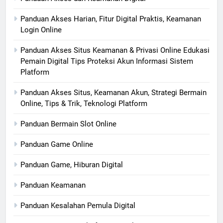
Panduan Akses Harian, Fitur Digital Praktis, Keamanan
Login Online
Panduan Akses Situs Keamanan & Privasi Online Edukasi
Pemain Digital Tips Proteksi Akun Informasi Sistem
Platform
Panduan Akses Situs, Keamanan Akun, Strategi Bermain
Online, Tips & Trik, Teknologi Platform
Panduan Bermain Slot Online
Panduan Game Online
Panduan Game, Hiburan Digital
Panduan Keamanan
Panduan Kesalahan Pemula Digital