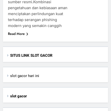
sumber resmi.Kombinasi
pengetahuan dan kebiasaan aman
menciptakan perlindungan kuat
terhadap serangan phishing
modern yang semakin canggih
Read More
SITUS LINK SLOT GACOR
slot gacor hari ini
slot gacor