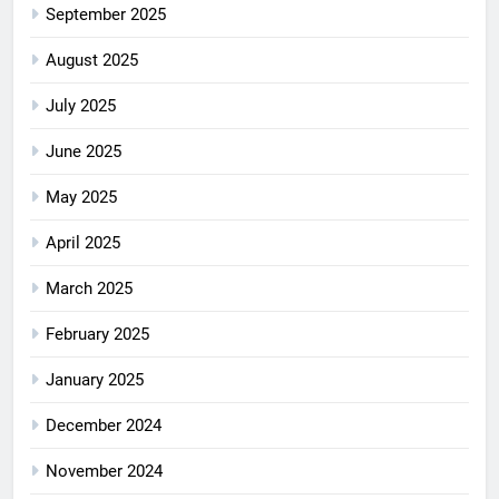
September 2025
August 2025
July 2025
June 2025
May 2025
April 2025
March 2025
February 2025
January 2025
December 2024
November 2024