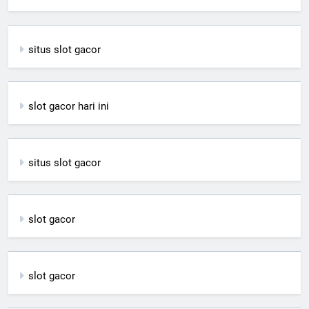
situs slot gacor
slot gacor hari ini
situs slot gacor
slot gacor
slot gacor