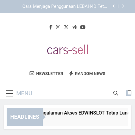
Skip
KAYA787 dan Inovasi Sistem untuk Kebutuhan
to
Pengguna Modern
content
Mengenal Karakteristik KAYA787 sebagai
Platform Digital Modern
Cara Menjaga Pengalaman Akses EDWINSLOT
Tetap Lancar dan Nyaman
Cara Menjaga Penggunaan LEBAH4D Tetap
Nyaman dan Teratur dalam Aktivitas Harian
KAYA787 dan Inovasi Sistem untuk Kebutuhan
Pengguna Modern
Cars Sell
Dapatkan Mobil Bekas Berkualitas Dengan
Mengenal Karakteristik KAYA787 sebagai
NEWSLETTER
RANDOM NEWS
Platform Digital Modern
Harga Terjangkau Di Cars Sell. Jual Beli
Mobil Dengan Mudah Dan Aman.
MENU
ra Menjaga Pengalaman Akses EDWINSLOT Tetap Lancar da
HEADLINES
Weeks Ago