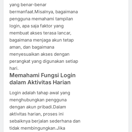
yang benar-benar
bermanfaat.Misalnya, bagaimana
pengguna memahami tampilan
login, apa saja faktor yang
membuat akses terasa lancar,
bagaimana menjaga akun tetap
aman, dan bagaimana
menyesuaikan akses dengan
perangkat yang digunakan setiap
hari.
Memahami Fungsi Login
dalam Aktivitas Harian
Login adalah tahap awal yang
menghubungkan pengguna
dengan akun pribadi.Dalam
aktivitas harian, proses ini
sebaiknya berjalan sederhana dan
tidak membingungkan.Jika