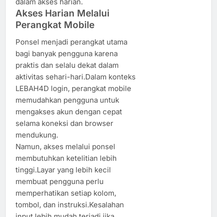
dalam akses harian.
Akses Harian Melalui
Perangkat Mobile
Ponsel menjadi perangkat utama
bagi banyak pengguna karena
praktis dan selalu dekat dalam
aktivitas sehari-hari.Dalam konteks
LEBAH4D login, perangkat mobile
memudahkan pengguna untuk
mengakses akun dengan cepat
selama koneksi dan browser
mendukung.
Namun, akses melalui ponsel
membutuhkan ketelitian lebih
tinggi.Layar yang lebih kecil
membuat pengguna perlu
memperhatikan setiap kolom,
tombol, dan instruksi.Kesalahan
input lebih mudah terjadi jika