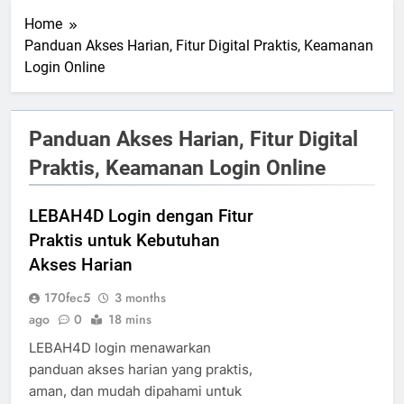
Home
Panduan Akses Harian, Fitur Digital Praktis, Keamanan
Login Online
Panduan Akses Harian, Fitur Digital
Praktis, Keamanan Login Online
LEBAH4D Login dengan Fitur
Praktis untuk Kebutuhan
Akses Harian
170fec5
3 months
ago
0
18 mins
LEBAH4D login menawarkan
panduan akses harian yang praktis,
aman, dan mudah dipahami untuk