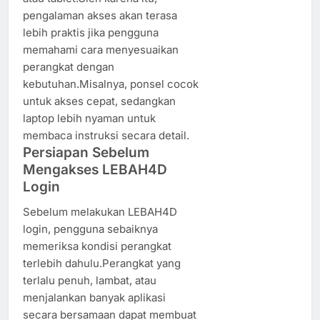
pengalaman akses akan terasa
lebih praktis jika pengguna
memahami cara menyesuaikan
perangkat dengan
kebutuhan.Misalnya, ponsel cocok
untuk akses cepat, sedangkan
laptop lebih nyaman untuk
membaca instruksi secara detail.
Persiapan Sebelum
Mengakses LEBAH4D
Login
Sebelum melakukan LEBAH4D
login, pengguna sebaiknya
memeriksa kondisi perangkat
terlebih dahulu.Perangkat yang
terlalu penuh, lambat, atau
menjalankan banyak aplikasi
secara bersamaan dapat membuat