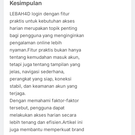
Kesimpulan
LEBAH4D login dengan fitur
praktis untuk kebutuhan akses
harian merupakan topik penting
bagi pengguna yang menginginkan
pengalaman online lebih
nyaman.Fitur praktis bukan hanya
tentang kemudahan masuk akun,
tetapi juga tentang tampilan yang
jelas, navigasi sederhana,
perangkat yang siap, koneksi
stabil, dan keamanan akun yang
terjaga.
Dengan memahami faktor-faktor
tersebut, pengguna dapat
melakukan akses harian secara
lebih tenang dan efisien.Artikel ini
juga membantu memperkuat brand