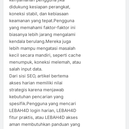
didukung kesiapan perangkat,
koneksi stabil, dan kebiasaan
keamanan yang tepat.Pengguna
yang memahami faktor-faktor ini
biasanya lebih jarang mengalami
kendala berulang.Mereka juga
lebih mampu mengatasi masalah
kecil secara mandiri, seperti cache
menumpuk, koneksi melemah, atau
salah input data.
Dari sisi SEO, artikel bertema
akses harian memiliki nilai
strategis karena menjawab
kebutuhan pencarian yang
spesifik.Pengguna yang mencari
LEBAH4D login harian, LEBAH4D
fitur praktis, atau LEBAH4D akses
aman membutuhkan panduan yang