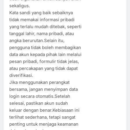
sekaligus.
Kata sandi yang baik sebaiknya
tidak memakai informasi pribadi
yang terlalu mudah ditebak, seperti
tanggal lahir, nama pribadi, atau
angka berurutan.Selain itu,
pengguna tidak boleh membagikan
data akun kepada pihak lain melalui
pesan pribadi, formulir tidak jelas,
atau percakapan yang tidak dapat
diverifikasi.
Jika menggunakan perangkat
bersama, jangan menyimpan data
login secara otomatis.Setelah
selesai, pastikan akun sudah
keluar dengan benar.Kebiasaan ini
terlihat sederhana, tetapi sangat
penting untuk menjaga keamanan