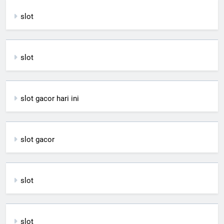
slot
slot
slot gacor hari ini
slot gacor
slot
slot