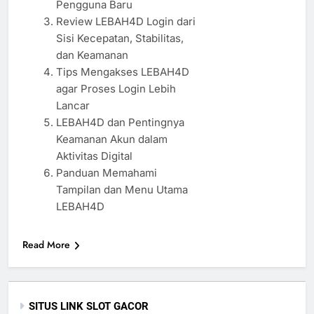
Pengguna Baru
Review LEBAH4D Login dari
Sisi Kecepatan, Stabilitas,
dan Keamanan
Tips Mengakses LEBAH4D
agar Proses Login Lebih
Lancar
LEBAH4D dan Pentingnya
Keamanan Akun dalam
Aktivitas Digital
Panduan Memahami
Tampilan dan Menu Utama
LEBAH4D
Read More
SITUS LINK SLOT GACOR