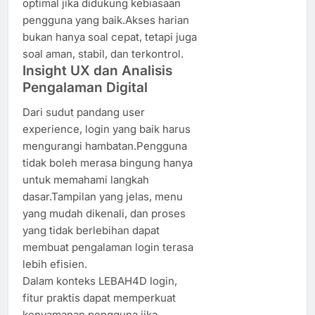
optimal jika didukung kebiasaan
pengguna yang baik.Akses harian
bukan hanya soal cepat, tetapi juga
soal aman, stabil, dan terkontrol.
Insight UX dan Analisis
Pengalaman Digital
Dari sudut pandang user
experience, login yang baik harus
mengurangi hambatan.Pengguna
tidak boleh merasa bingung hanya
untuk memahami langkah
dasar.Tampilan yang jelas, menu
yang mudah dikenali, dan proses
yang tidak berlebihan dapat
membuat pengalaman login terasa
lebih efisien.
Dalam konteks LEBAH4D login,
fitur praktis dapat memperkuat
kenyamanan pengguna jika