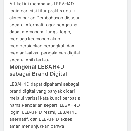
Artikel ini membahas LEBAH4D
login dari sisi fitur praktis untuk
akses harian.Pembahasan disusun
secara informatif agar pengguna
dapat memahami fungsi login,
menjaga keamanan akun,
mempersiapkan perangkat, dan
memanfaatkan pengalaman digital
secara lebih tertata.
Mengenal LEBAH4D
sebagai Brand Digital
LEBAH4D dapat dipahami sebagai
brand digital yang banyak dicari
melalui variasi kata kunci berbasis
nama.Pencarian seperti LEBAH4D
login, LEBAH4D resmi, LEBAH4D
alternatif, dan LEBAH4D akses
aman menunjukkan bahwa