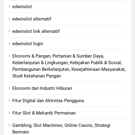
edwinslot
edwinslot alternatif
edwinslot link alternatif
edwinslot login
Ekonomi & Pangan, Pertanian & Sumber Daya,
Keberlanjutan & Lingkungan, Kebijakan Publik & Sosial,
Pembangunan Berkelanjutan, Kesejahteraan Masyarakat,
Studi Ketahanan Pangan
Ekonomi dan Industri Hiburan
Fitur Digital dan Aktivitas Pengguna
Fitur Slot & Mekanik Permainan
Gambling, Slot Machines, Online Casino, Strategi
Bermain