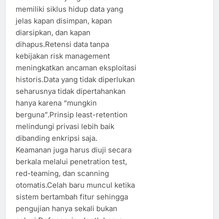
memiliki siklus hidup data yang
jelas kapan disimpan, kapan
diarsipkan, dan kapan
dihapus.Retensi data tanpa
kebijakan risk management
meningkatkan ancaman eksploitasi
historis.Data yang tidak diperlukan
seharusnya tidak dipertahankan
hanya karena “mungkin
berguna”.Prinsip least-retention
melindungi privasi lebih baik
dibanding enkripsi saja.
Keamanan juga harus diuji secara
berkala melalui penetration test,
red-teaming, dan scanning
otomatis.Celah baru muncul ketika
sistem bertambah fitur sehingga
pengujian hanya sekali bukan