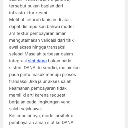
tersebut bukan bagian dari
infrastruktur resmi
Melihat seluruh lapisan di atas,
dapat disimpulkan bahwa model
arsitektur pembayaran aman
mengutamakan validasi dari titik
awal akses hingga transaksi
selesai.Masalah terbesar dalam
integrasi
slot dana
bukan pada
sistem DANA itu sendiri, melainkan
pada pintu masuk menuju proses
transaksi.Jika jalur akses salah,
keamanan pembayaran tidak
memiliki arti karena request
berjalan pada lingkungan yang
salah sejak awal
Kesimpulannya, model arsitektur
pembayaran aman slot ke DANA