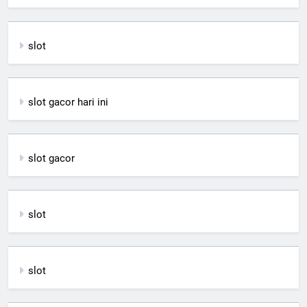
slot
slot gacor hari ini
slot gacor
slot
slot