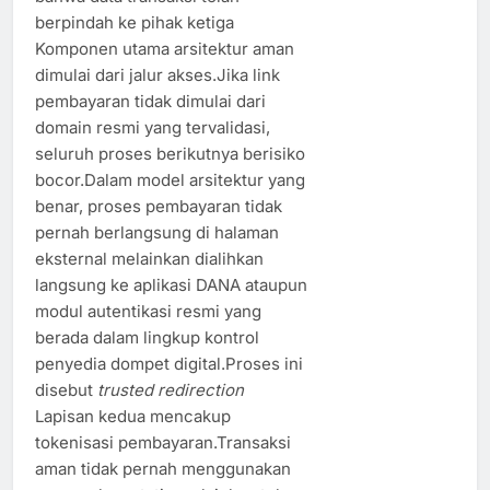
berpindah ke pihak ketiga
Komponen utama arsitektur aman
dimulai dari jalur akses.Jika link
pembayaran tidak dimulai dari
domain resmi yang tervalidasi,
seluruh proses berikutnya berisiko
bocor.Dalam model arsitektur yang
benar, proses pembayaran tidak
pernah berlangsung di halaman
eksternal melainkan dialihkan
langsung ke aplikasi DANA ataupun
modul autentikasi resmi yang
berada dalam lingkup kontrol
penyedia dompet digital.Proses ini
disebut
trusted redirection
Lapisan kedua mencakup
tokenisasi pembayaran.Transaksi
aman tidak pernah menggunakan