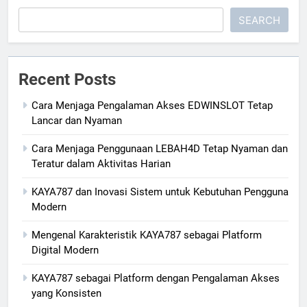
SEARCH
Recent Posts
Cara Menjaga Pengalaman Akses EDWINSLOT Tetap
Lancar dan Nyaman
Cara Menjaga Penggunaan LEBAH4D Tetap Nyaman dan
Teratur dalam Aktivitas Harian
KAYA787 dan Inovasi Sistem untuk Kebutuhan Pengguna
Modern
Mengenal Karakteristik KAYA787 sebagai Platform
Digital Modern
KAYA787 sebagai Platform dengan Pengalaman Akses
yang Konsisten