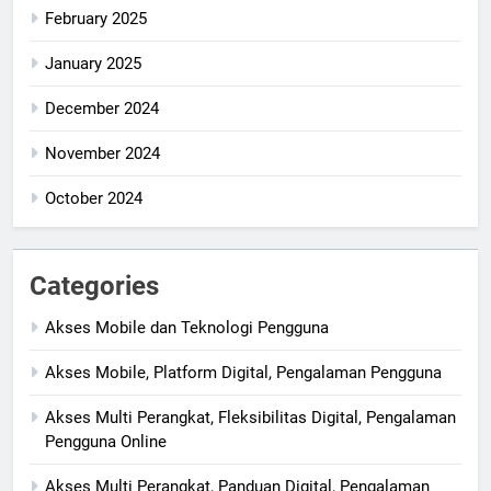
February 2025
January 2025
December 2024
November 2024
October 2024
Categories
Akses Mobile dan Teknologi Pengguna
Akses Mobile, Platform Digital, Pengalaman Pengguna
Akses Multi Perangkat, Fleksibilitas Digital, Pengalaman
Pengguna Online
Akses Multi Perangkat, Panduan Digital, Pengalaman