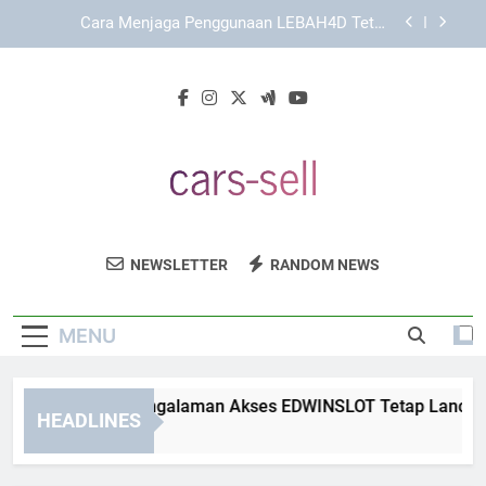
Skip
KAYA787 dan Inovasi Sistem untuk Kebutuhan
to
Pengguna Modern
content
Mengenal Karakteristik KAYA787 sebagai
Platform Digital Modern
Cara Menjaga Pengalaman Akses EDWINSLOT
Tetap Lancar dan Nyaman
Cara Menjaga Penggunaan LEBAH4D Tetap
Nyaman dan Teratur dalam Aktivitas Harian
KAYA787 dan Inovasi Sistem untuk Kebutuhan
Pengguna Modern
Cars Sell
Dapatkan Mobil Bekas Berkualitas Dengan
Mengenal Karakteristik KAYA787 sebagai
NEWSLETTER
RANDOM NEWS
Platform Digital Modern
Harga Terjangkau Di Cars Sell. Jual Beli
Mobil Dengan Mudah Dan Aman.
MENU
ra Menjaga Pengalaman Akses EDWINSLOT Tetap Lancar da
HEADLINES
Weeks Ago