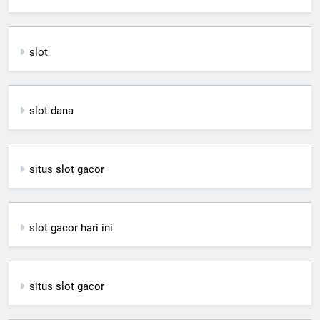
slot
slot dana
situs slot gacor
slot gacor hari ini
situs slot gacor