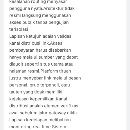
kesalahan routing menyasar
pengguna nyata.Arsitektur tidak
resmi langsung menggunakan
akses publik tanpa pengujian
terisolasi
Lapisan ketujuh adalah validasi
kanal distribusi link.Akses
pembayaran harus disebarkan
hanya melalui sumber yang dapat
diaudit seperti situs utama atau
halaman resmi.Platform tiruan
justru menyebar link melalui pesan
personal, grup terpencil, atau
tautan yang tidak memiliki
kejelasan kepemilikan.Kanal
distribusi adalah elemen verifikasi
awal sebelum jalur gateway diklik
Lapisan kedelapan melibatkan
monitoring real time.Sistem