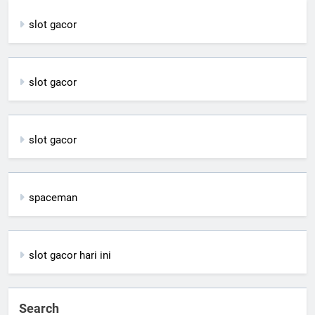
slot gacor
slot gacor
slot gacor
spaceman
slot gacor hari ini
Search