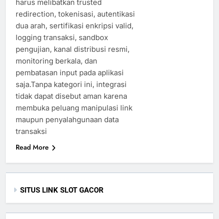
harus melibatkan trusted
redirection, tokenisasi, autentikasi
dua arah, sertifikasi enkripsi valid,
logging transaksi, sandbox
pengujian, kanal distribusi resmi,
monitoring berkala, dan
pembatasan input pada aplikasi
saja.Tanpa kategori ini, integrasi
tidak dapat disebut aman karena
membuka peluang manipulasi link
maupun penyalahgunaan data
transaksi
Read More
SITUS LINK SLOT GACOR