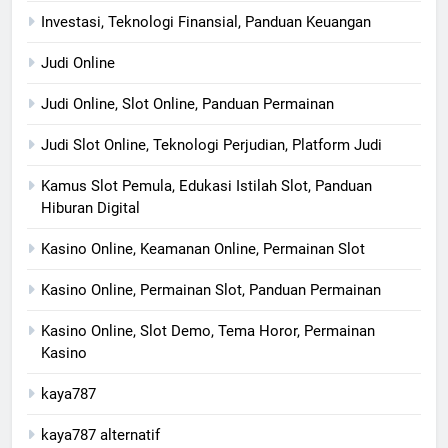
Investasi, Teknologi Finansial, Panduan Keuangan
Judi Online
Judi Online, Slot Online, Panduan Permainan
Judi Slot Online, Teknologi Perjudian, Platform Judi
Kamus Slot Pemula, Edukasi Istilah Slot, Panduan
Hiburan Digital
Kasino Online, Keamanan Online, Permainan Slot
Kasino Online, Permainan Slot, Panduan Permainan
Kasino Online, Slot Demo, Tema Horor, Permainan
Kasino
kaya787
kaya787 alternatif