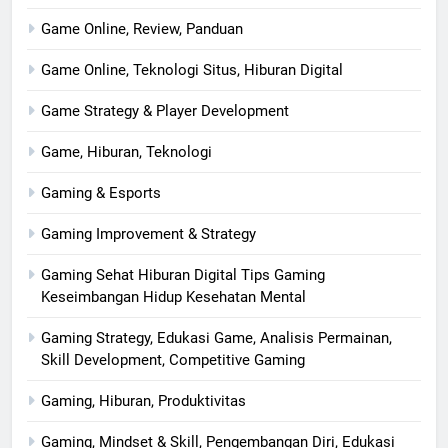
Game Online, Review, Panduan
Game Online, Teknologi Situs, Hiburan Digital
Game Strategy & Player Development
Game, Hiburan, Teknologi
Gaming & Esports
Gaming Improvement & Strategy
Gaming Sehat Hiburan Digital Tips Gaming
Keseimbangan Hidup Kesehatan Mental
Gaming Strategy, Edukasi Game, Analisis Permainan,
Skill Development, Competitive Gaming
Gaming, Hiburan, Produktivitas
Gaming, Mindset & Skill, Pengembangan Diri, Edukasi