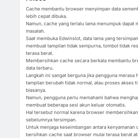
Cache membantu browser menyimpan data sementa
lebih cepat dibuka.
Namun, cache yang terlalu lama menumpuk dapat
masalah.
Saat membuka Edwinslot, data lama yang tersimpan
membuat tampilan tidak sempurna, tombol tidak res
terasa berat.
Membersihkan cache secara berkala membantu b
data terbaru.
Langkah ini sangat berguna jika pengguna merasa 
tampilan berubah tidak normal, atau proses akses ti
biasanya.
Namun, pengguna perlu memahami bahwa menghap
membuat beberapa sesi akun keluar otomatis.
Hal tersebut normal karena browser membersihkan
sebelumnya tersimpan.
Untuk menjaga keseimbangan antara kenyamanan d
bersihkan cache saat browser mulai terasa berat a