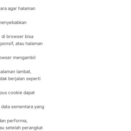
ra agar halaman
 menyebabkan
 di browser bisa
ponsif, atau halaman
rowser mengambil
halaman lambat,
dak berjalan seperti
us cookie dapat
 data sementara yang
an performa,
tau setelah perangkat