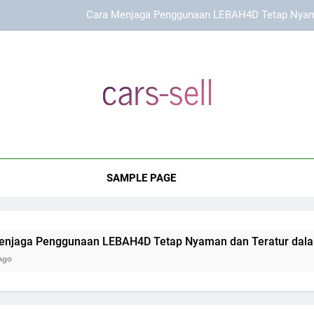
Cara Menjaga Penggunaan LEBAH4D Tetap Nyaman
KAYA787 dan Inovasi Sis
Mengenal Karakteristik KA
Cara Menjaga Pengalaman Akses
s Sell
Cara Menjaga Penggunaan LEBAH4D Tetap Nyaman
Mobil Bekas Berkualitas Dengan Harga Terjangkau Di Cars Sell
KAYA787 dan Inovasi Sis
SAMPLE PAGE
Mengenal Karakteristik KA
gunaan LEBAH4D Tetap Nyaman dan Teratur dalam Aktivitas 