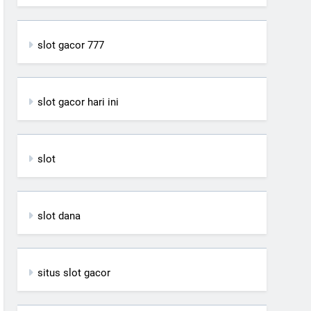
slot gacor 777
slot gacor hari ini
slot
slot dana
situs slot gacor