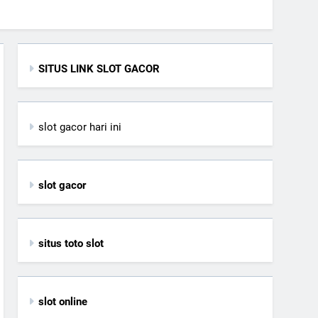
SITUS LINK SLOT GACOR
slot gacor hari ini
slot gacor
situs toto slot
slot online