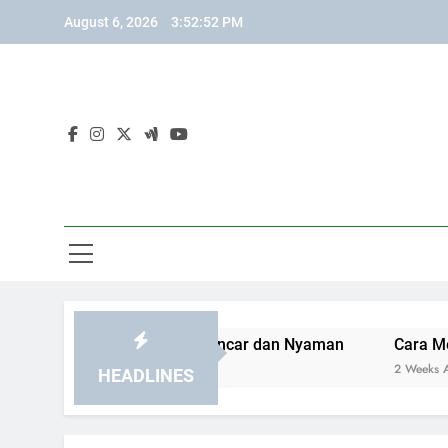
Skip
August 6, 2026
3:52:53 PM
to
content
Car
Dapatkan 
WINSLOT Tetap Lancar dan Nyaman
Cara Menjaga Peng
2 Weeks Ago
HEADLINES