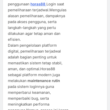
penggunaan
horas88
Login saat
pemeliharaan terjadwal.Mengulas
alasan pemeliharaan, dampaknya
pada akses pengguna, serta
langkah-langkah yang perlu
dilakukan agar tetap aman dan
efisien.
Dalam pengelolaan platform
digital, pemeliharaan terjadwal
adalah bagian penting untuk
memastikan sistem tetap stabil,
aman, dan optimal.Horas88
sebagai platform modern juga
melakukan
maintenance rutin
pada sistem loginnya guna
memperbarui keamanan,
memperbaiki bug, serta
meningkatkan performa