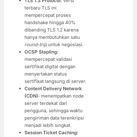
TLS 1.3 Protocol:
versi
terbaru TLS ini
mempercepat proses
handshake hingga 40%
dibanding TLS 1.2 karena
hanya membutuhkan satu
round-trip
untuk negosiasi.
OCSP Stapling:
mempercepat validasi
sertifikat digital dengan
menyertakan status
sertifikat langsung di server.
Content Delivery Network
(CDN):
menempatkan node
server terdekat dari
pengguna, sehingga waktu
pengiriman data terenkripsi
menjadi lebih singkat.
Session Ticket Caching: