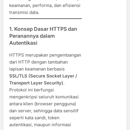
keamanan, performa, dan efisiensi
transmisi data.
1. Konsep Dasar HTTPS dan
Peranannya dalam
Autentikasi
HTTPS merupakan pengembangan
dari HTTP dengan tambahan
lapisan keamanan berbasis
SSL/TLS (Secure Socket Layer /
Transport Layer Security)
.
Protokol ini berfungsi
mengenkripsi seluruh komunikasi
antara klien (browser pengguna)
dan server, sehingga data sensitif
seperti kata sandi, token
autentikasi, maupun informasi