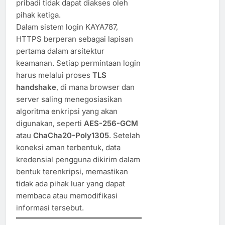
pribadi tidak dapat diakses oleh
pihak ketiga.
Dalam sistem login KAYA787,
HTTPS berperan sebagai lapisan
pertama dalam arsitektur
keamanan. Setiap permintaan login
harus melalui proses
TLS
handshake
, di mana browser dan
server saling menegosiasikan
algoritma enkripsi yang akan
digunakan, seperti
AES-256-GCM
atau
ChaCha20-Poly1305
. Setelah
koneksi aman terbentuk, data
kredensial pengguna dikirim dalam
bentuk terenkripsi, memastikan
tidak ada pihak luar yang dapat
membaca atau memodifikasi
informasi tersebut.