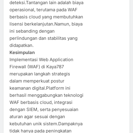
deteksi.Tantangan lain adalah biaya
operasional, terutama pada WAF
berbasis cloud yang membutuhkan
lisensi berkelanjutan.Namun, biaya
ini sebanding dengan
perlindungan dan stabilitas yang
didapatkan.
Kesimpulan
Implementasi Web Application
Firewall (WAF) di Kaya787
merupakan langkah strategis
dalam memperkuat postur
keamanan digital.Platform ini
berhasil menggabungkan teknologi
WAF berbasis cloud, integrasi
dengan SIEM, serta penyesuaian
aturan agar sesuai dengan
kebutuhan unik sistem.Dampaknya
tidak hanya pada peningkatan