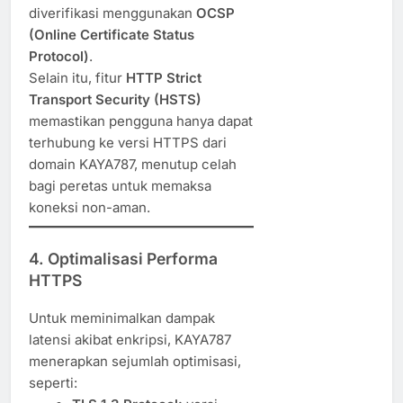
diverifikasi menggunakan
OCSP
(Online Certificate Status
Protocol)
.
Selain itu, fitur
HTTP Strict
Transport Security (HSTS)
memastikan pengguna hanya dapat
terhubung ke versi HTTPS dari
domain KAYA787, menutup celah
bagi peretas untuk memaksa
koneksi non-aman.
4. Optimalisasi Performa
HTTPS
Untuk meminimalkan dampak
latensi akibat enkripsi, KAYA787
menerapkan sejumlah optimisasi,
seperti: