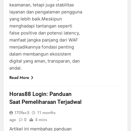
keamanan, tetapi juga stabilitas
layanan dan pengalaman pengguna
yang lebih baik.Meskipun
menghadapi tantangan seperti
false positive dan potensi latency,
manfaat jangka panjang dari WAF
menjadikannya fondasi penting
dalam membangun ekosistem
digital yang aman, transparan, dan
andal.
Read More
Horas88 Login: Panduan
Saat Pemeliharaan Terjadwal
170fec5
11 months
ago
0
5 mins
Artikel ini membahas panduan