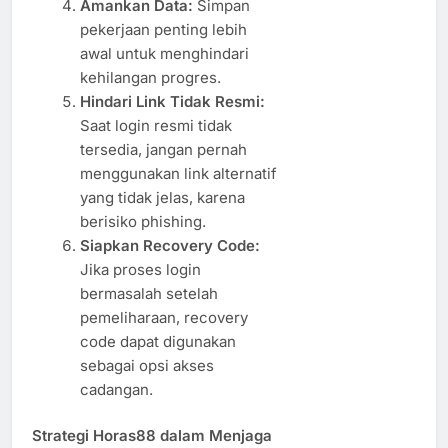
Amankan Data:
Simpan
pekerjaan penting lebih
awal untuk menghindari
kehilangan progres.
Hindari Link Tidak Resmi:
Saat login resmi tidak
tersedia, jangan pernah
menggunakan link alternatif
yang tidak jelas, karena
berisiko phishing.
Siapkan Recovery Code:
Jika proses login
bermasalah setelah
pemeliharaan, recovery
code dapat digunakan
sebagai opsi akses
cadangan.
Strategi Horas88 dalam Menjaga