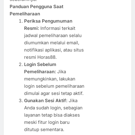
Panduan Pengguna Saat
Pemeliharaan
Periksa Pengumuman
Resmi:
Informasi terkait
jadwal pemeliharaan selalu
diumumkan melalui email,
notifikasi aplikasi, atau situs
resmi Horas88.
Login Sebelum
Pemeliharaan:
Jika
memungkinkan, lakukan
login sebelum pemeliharaan
dimulai agar sesi tetap aktif.
Gunakan Sesi Aktif:
Jika
Anda sudah login, sebagian
layanan tetap bisa diakses
meski fitur login baru
ditutup sementara.