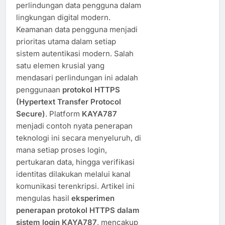
perlindungan data pengguna dalam
lingkungan digital modern.
Keamanan data pengguna menjadi
prioritas utama dalam setiap
sistem autentikasi modern. Salah
satu elemen krusial yang
mendasari perlindungan ini adalah
penggunaan
protokol HTTPS
(Hypertext Transfer Protocol
Secure)
. Platform
KAYA787
menjadi contoh nyata penerapan
teknologi ini secara menyeluruh, di
mana setiap proses login,
pertukaran data, hingga verifikasi
identitas dilakukan melalui kanal
komunikasi terenkripsi. Artikel ini
mengulas hasil
eksperimen
penerapan protokol HTTPS dalam
sistem login KAYA787
, mencakup