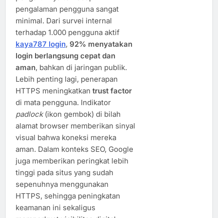
pengalaman pengguna sangat
minimal. Dari survei internal
terhadap 1.000 pengguna aktif
kaya787 login
,
92% menyatakan
login berlangsung cepat dan
aman
, bahkan di jaringan publik.
Lebih penting lagi, penerapan
HTTPS meningkatkan
trust factor
di mata pengguna. Indikator
padlock
(ikon gembok) di bilah
alamat browser memberikan sinyal
visual bahwa koneksi mereka
aman. Dalam konteks SEO, Google
juga memberikan peringkat lebih
tinggi pada situs yang sudah
sepenuhnya menggunakan
HTTPS, sehingga peningkatan
keamanan ini sekaligus