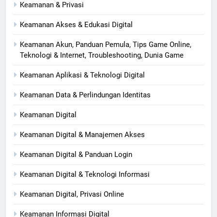
Keamanan & Privasi
Keamanan Akses & Edukasi Digital
Keamanan Akun, Panduan Pemula, Tips Game Online,
Teknologi & Internet, Troubleshooting, Dunia Game
Keamanan Aplikasi & Teknologi Digital
Keamanan Data & Perlindungan Identitas
Keamanan Digital
Keamanan Digital & Manajemen Akses
Keamanan Digital & Panduan Login
Keamanan Digital & Teknologi Informasi
Keamanan Digital, Privasi Online
Keamanan Informasi Digital