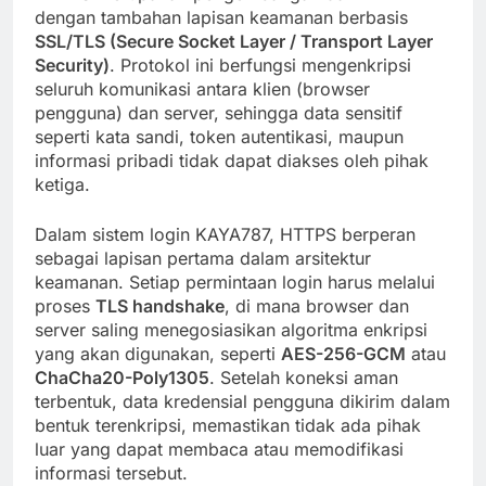
dengan tambahan lapisan keamanan berbasis
SSL/TLS (Secure Socket Layer / Transport Layer
Security)
. Protokol ini berfungsi mengenkripsi
seluruh komunikasi antara klien (browser
pengguna) dan server, sehingga data sensitif
seperti kata sandi, token autentikasi, maupun
informasi pribadi tidak dapat diakses oleh pihak
ketiga.
Dalam sistem login KAYA787, HTTPS berperan
sebagai lapisan pertama dalam arsitektur
keamanan. Setiap permintaan login harus melalui
proses
TLS handshake
, di mana browser dan
server saling menegosiasikan algoritma enkripsi
yang akan digunakan, seperti
AES-256-GCM
atau
ChaCha20-Poly1305
. Setelah koneksi aman
terbentuk, data kredensial pengguna dikirim dalam
bentuk terenkripsi, memastikan tidak ada pihak
luar yang dapat membaca atau memodifikasi
informasi tersebut.