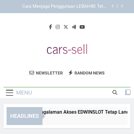
Skip
KAYA787 dan Inovasi Sistem untuk Kebutuhan
to
Pengguna Modern
content
Mengenal Karakteristik KAYA787 sebagai
Platform Digital Modern
Cara Menjaga Pengalaman Akses EDWINSLOT
Tetap Lancar dan Nyaman
Cara Menjaga Penggunaan LEBAH4D Tetap
Nyaman dan Teratur dalam Aktivitas Harian
KAYA787 dan Inovasi Sistem untuk Kebutuhan
Pengguna Modern
Cars Sell
Dapatkan Mobil Bekas Berkualitas Dengan
Mengenal Karakteristik KAYA787 sebagai
NEWSLETTER
RANDOM NEWS
Platform Digital Modern
Harga Terjangkau Di Cars Sell. Jual Beli
Mobil Dengan Mudah Dan Aman.
MENU
ra Menjaga Pengalaman Akses EDWINSLOT Tetap Lancar da
HEADLINES
Weeks Ago