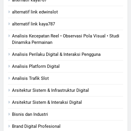
alternatif link edwinslot
alternatif link kaya787
Analisis Kecepatan Reel • Observasi Pola Visual • Studi
Dinamika Permainan
Analisis Perilaku Digital & Interaksi Pengguna
Analisis Platform Digital
Analisis Trafik Slot
Arsitektur Sistem & Infrastruktur Digital
Arsitektur Sistem & Interaksi Digital
Bisnis dan Industri
Brand Digital Profesional