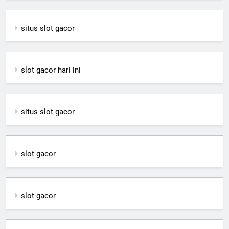
situs slot gacor
slot gacor hari ini
situs slot gacor
slot gacor
slot gacor