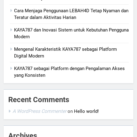
Cara Menjaga Penggunaan LEBAH4D Tetap Nyaman dan
Teratur dalam Aktivitas Harian
KAYA787 dan Inovasi Sistem untuk Kebutuhan Pengguna
Modern
Mengenal Karakteristik KAYA787 sebagai Platform
Digital Modern
KAYA787 sebagai Platform dengan Pengalaman Akses
yang Konsisten
Recent Comments
A WordPress Commenter
on
Hello world!
Archives