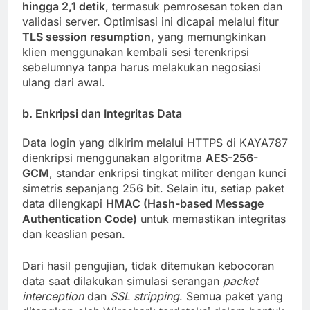
hingga 2,1 detik
, termasuk pemrosesan token dan
validasi server. Optimisasi ini dicapai melalui fitur
TLS session resumption
, yang memungkinkan
klien menggunakan kembali sesi terenkripsi
sebelumnya tanpa harus melakukan negosiasi
ulang dari awal.
b. Enkripsi dan Integritas Data
Data login yang dikirim melalui HTTPS di KAYA787
dienkripsi menggunakan algoritma
AES-256-
GCM
, standar enkripsi tingkat militer dengan kunci
simetris sepanjang 256 bit. Selain itu, setiap paket
data dilengkapi
HMAC (Hash-based Message
Authentication Code)
untuk memastikan integritas
dan keaslian pesan.
Dari hasil pengujian, tidak ditemukan kebocoran
data saat dilakukan simulasi serangan
packet
interception
dan
SSL stripping
. Semua paket yang