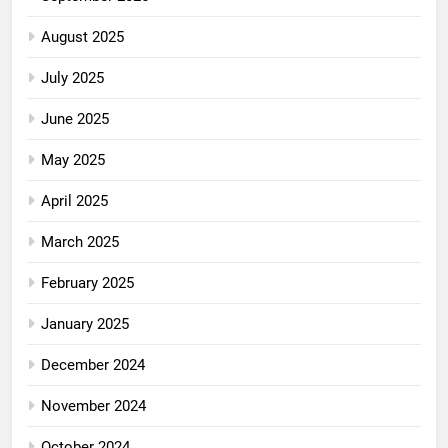
August 2025
July 2025
June 2025
May 2025
April 2025
March 2025
February 2025
January 2025
December 2024
November 2024
October 2024