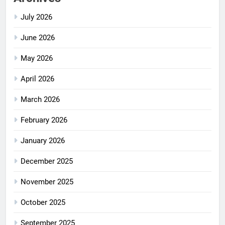
July 2026
June 2026
May 2026
April 2026
March 2026
February 2026
January 2026
December 2025
November 2025
October 2025
September 2025