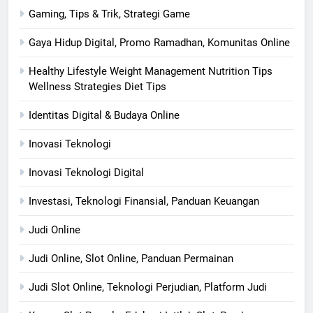
Gaming, Tips & Trik, Strategi Game
Gaya Hidup Digital, Promo Ramadhan, Komunitas Online
Healthy Lifestyle Weight Management Nutrition Tips
Wellness Strategies Diet Tips
Identitas Digital & Budaya Online
Inovasi Teknologi
Inovasi Teknologi Digital
Investasi, Teknologi Finansial, Panduan Keuangan
Judi Online
Judi Online, Slot Online, Panduan Permainan
Judi Slot Online, Teknologi Perjudian, Platform Judi