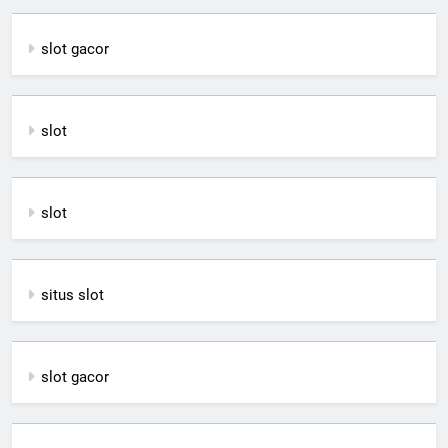
slot gacor
slot
slot
situs slot
slot gacor