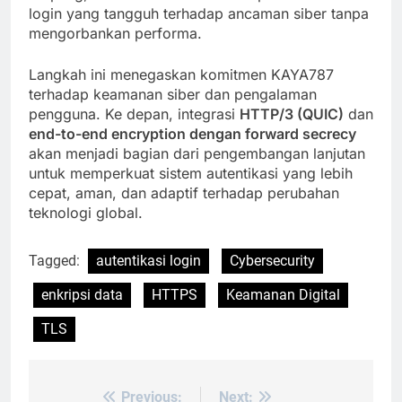
login yang tangguh terhadap ancaman siber tanpa
mengorbankan performa.
Langkah ini menegaskan komitmen KAYA787
terhadap keamanan siber dan pengalaman
pengguna. Ke depan, integrasi
HTTP/3 (QUIC)
dan
end-to-end encryption dengan forward secrecy
akan menjadi bagian dari pengembangan lanjutan
untuk memperkuat sistem autentikasi yang lebih
cepat, aman, dan adaptif terhadap perubahan
teknologi global.
Tagged:
autentikasi login
Cybersecurity
enkripsi data
HTTPS
Keamanan Digital
TLS
Previous:
Next:
Post