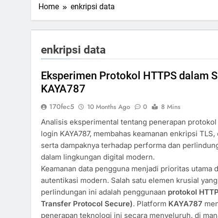
Home
enkripsi data
enkripsi data
Eksperimen Protokol HTTPS dalam S
KAYA787
170fec5
10 Months Ago
0
8 Mins
Analisis eksperimental tentang penerapan protoko
login KAYA787, membahas keamanan enkripsi TLS, e
serta dampaknya terhadap performa dan perlindun
dalam lingkungan digital modern.
Keamanan data pengguna menjadi prioritas utama d
autentikasi modern. Salah satu elemen krusial yan
perlindungan ini adalah penggunaan
protokol HTTP
Transfer Protocol Secure)
. Platform
KAYA787
menj
penerapan teknologi ini secara menyeluruh, di mana