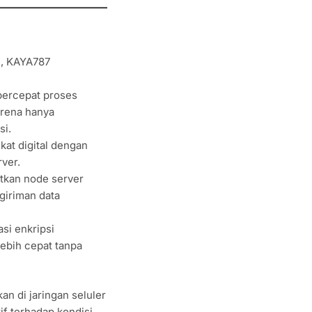
i, KAYA787
percepat proses
arena hanya
si.
kat digital dengan
rver.
kan node server
giriman data
i enkripsi
lebih cepat tanpa
an di jaringan seluler
if terhadap kondisi