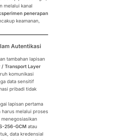
an melalui kanal
ksperimen penerapan
ncakup keamanan,
lam Autentikasi
n tambahan lapisan
/ Transport Layer
uruh komunikasi
ga data sensitif
asi pribadi tidak
gai lapisan pertama
n harus melalui proses
ng menegosiasikan
S-256-GCM
atau
tuk, data kredensial