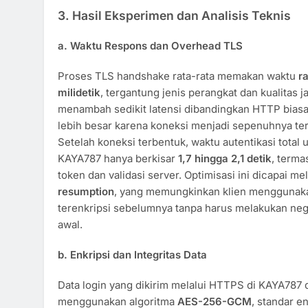
3. Hasil Eksperimen dan Analisis Teknis
a. Waktu Respons dan Overhead TLS
Proses TLS handshake rata-rata memakan waktu
r
milidetik
, tergantung jenis perangkat dan kualitas j
menambah sedikit latensi dibandingkan HTTP bias
lebih besar karena koneksi menjadi sepenuhnya ter
Setelah koneksi terbentuk, waktu autentikasi total 
KAYA787 hanya berkisar
1,7 hingga 2,1 detik
, term
token dan validasi server. Optimisasi ini dicapai mel
resumption
, yang memungkinkan klien menggunaka
terenkripsi sebelumnya tanpa harus melakukan nego
awal.
b. Enkripsi dan Integritas Data
Data login yang dikirim melalui HTTPS di KAYA787 d
menggunakan algoritma
AES-256-GCM
, standar en