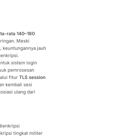
ata-rata 140–180
aringan. Meski
a, keuntungannya jauh
enkripsi.
untuk sistem login
asuk pemrosesan
alui fitur
TLS session
n kembali sesi
siasi ulang dari
ienkripsi
kripsi tingkat militer