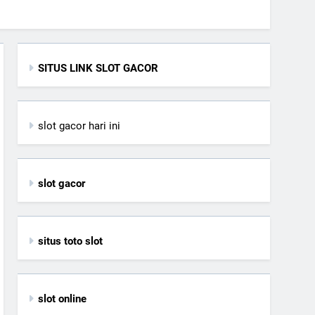
SITUS LINK SLOT GACOR
slot gacor hari ini
slot gacor
situs toto slot
slot online