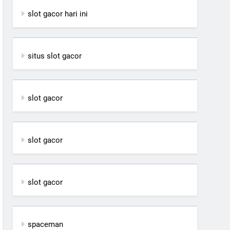
slot gacor hari ini
situs slot gacor
slot gacor
slot gacor
slot gacor
spaceman