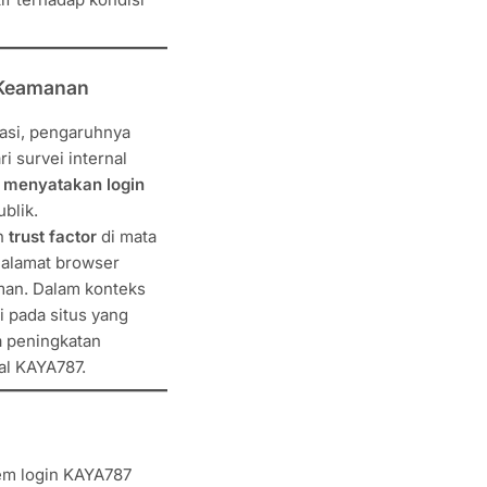
i Keamanan
si, pengaruhnya
 survei internal
menyatakan login
ublik.
an
trust factor
di mata
 alamat browser
man. Dalam konteks
i pada situs yang
 peningkatan
tal KAYA787.
em login KAYA787