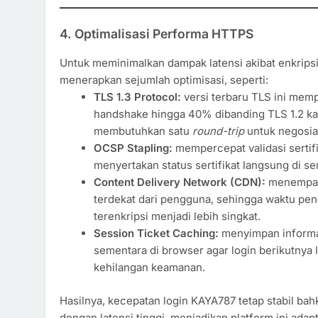
4. Optimalisasi Performa HTTPS
Untuk meminimalkan dampak latensi akibat enkrips
menerapkan sejumlah optimisasi, seperti:
TLS 1.3 Protocol:
versi terbaru TLS ini mem
handshake hingga 40% dibanding TLS 1.2 k
membutuhkan satu
round-trip
untuk negosia
OCSP Stapling:
mempercepat validasi sertifi
menyertakan status sertifikat langsung di se
Content Delivery Network (CDN):
menempat
terdekat dari pengguna, sehingga waktu pen
terenkripsi menjadi lebih singkat.
Session Ticket Caching:
menyimpan informas
sementara di browser agar login berikutnya 
kehilangan keamanan.
Hasilnya, kecepatan login KAYA787 tetap stabil bahk
dengan latensi tinggi, menjadikan platform ini adapt