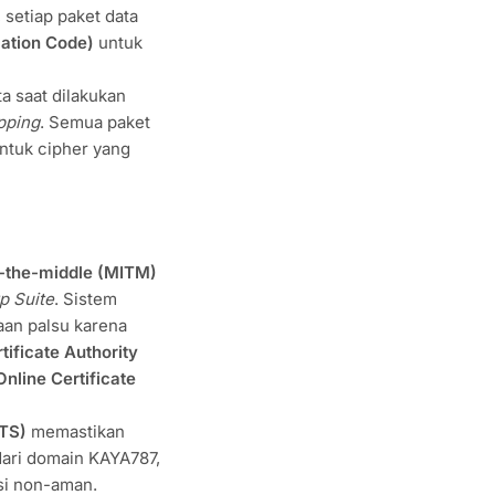
 setiap paket data
ation Code)
untuk
a saat dilakukan
pping
. Semua paket
ntuk cipher yang
-the-middle (MITM)
p Suite
. Sistem
an palsu karena
tificate Authority
nline Certificate
STS)
memastikan
ari domain KAYA787,
si non-aman.