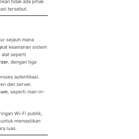
ikan tidak ada pihak
si tersebut.
kur sejauh mana
gkat keamanan sistem
alat seperti
yzer
, dengan tiga
roses autentikasi.
lien dan server.
mum
, seperti
man-in-
ingan Wi-Fi publik,
t—untuk memastikan
ra luas.