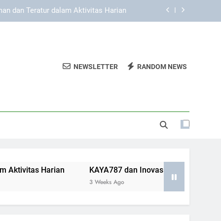
 dan Teratur dalam Aktivitas Harian
tem untuk Kebutuhan Pengguna Modern
YA787 sebagai Platform Digital Modern
NEWSLETTER
RANDOM NEWS
 EDWINSLOT Tetap Lancar dan Nyaman
 dan Teratur dalam Aktivitas Harian
. Jual Beli Mobil Dengan Mudah Dan Aman.
tem untuk Kebutuhan Pengguna Modern
YA787 sebagai Platform Digital Modern
Harian
KAYA787 dan Inovasi Sistem untuk Kebutuhan 
3 Weeks Ago