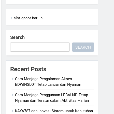
slot gacor hari ini
Search
SEARCH
Recent Posts
Cara Menjaga Pengalaman Akses
EDWINSLOT Tetap Lancar dan Nyaman
Cara Menjaga Penggunaan LEBAH4D Tetap
Nyaman dan Teratur dalam Aktivitas Harian
KAYA787 dan Inovasi Sistem untuk Kebutuhan