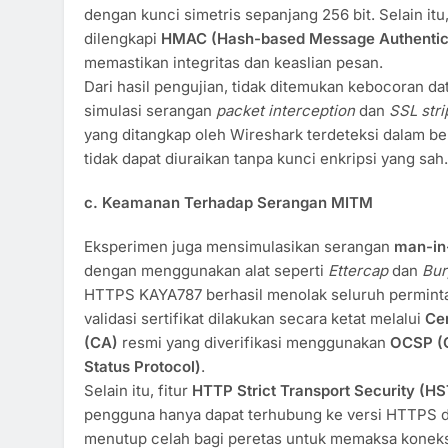
dengan kunci simetris sepanjang 256 bit. Selain itu,
dilengkapi
HMAC (Hash-based Message Authentic
memastikan integritas dan keaslian pesan.
Dari hasil pengujian, tidak ditemukan kebocoran dat
simulasi serangan
packet interception
dan
SSL stri
yang ditangkap oleh Wireshark terdeteksi dalam be
tidak dapat diuraikan tanpa kunci enkripsi yang sah.
c. Keamanan Terhadap Serangan MITM
Eksperimen juga mensimulasikan serangan
man-in
dengan menggunakan alat seperti
Ettercap
dan
Bur
HTTPS KAYA787 berhasil menolak seluruh perminta
validasi sertifikat dilakukan secara ketat melalui
Cer
(CA)
resmi yang diverifikasi menggunakan
OCSP (O
Status Protocol)
.
Selain itu, fitur
HTTP Strict Transport Security (H
pengguna hanya dapat terhubung ke versi HTTPS d
menutup celah bagi peretas untuk memaksa konek