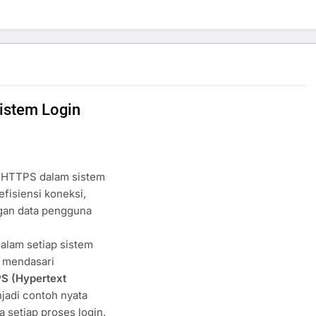
istem Login
l HTTPS dalam sistem
fisiensi koneksi,
gan data pengguna
alam setiap sistem
g mendasari
S (Hypertext
adi contoh nyata
 setiap proses login,