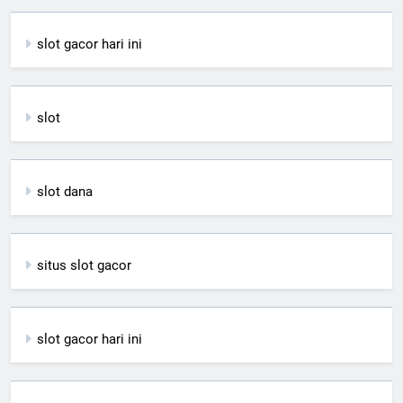
slot gacor hari ini
slot
slot dana
situs slot gacor
slot gacor hari ini