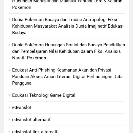
Hubungan Manusia dan Makhluk Fantasi Lore & Sejarah
Pokémon
Dunia Pokémon Budaya dan Tradisi Antropologi Fiksi
Kehidupan Masyarakat Analisis Dunia Imajinatif Edukasi
Budaya
Dunia Pokémon Hubungan Sosial dan Budaya Pendidikan
dan Pembelajaran Nilai Kehidupan dalam Fiksi Analisis
Naratif Pokémon
Edukasi Anti-Phishing Keamanan Akun dan Privasi
Panduan Akses Aman Literasi Digital Perlindungan Data
Pengguna
Edukasi Teknologi Game Digital
edwinslot
edwinslot alternatif
edwinslot link alternatif