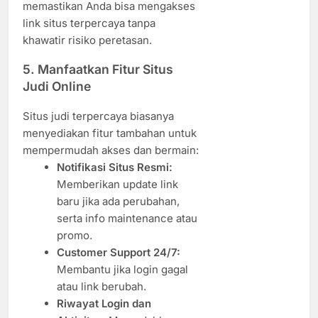
memastikan Anda bisa mengakses
link situs terpercaya tanpa
khawatir risiko peretasan.
5. Manfaatkan Fitur Situs
Judi Online
Situs judi terpercaya biasanya
menyediakan fitur tambahan untuk
mempermudah akses dan bermain:
Notifikasi Situs Resmi:
Memberikan update link
baru jika ada perubahan,
serta info maintenance atau
promo.
Customer Support 24/7:
Membantu jika login gagal
atau link berubah.
Riwayat Login dan