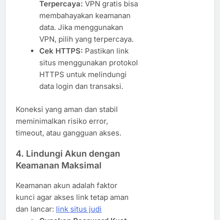
Terpercaya:
VPN gratis bisa
membahayakan keamanan
data. Jika menggunakan
VPN, pilih yang terpercaya.
Cek HTTPS:
Pastikan link
situs menggunakan protokol
HTTPS untuk melindungi
data login dan transaksi.
Koneksi yang aman dan stabil
meminimalkan risiko error,
timeout, atau gangguan akses.
4. Lindungi Akun dengan
Keamanan Maksimal
Keamanan akun adalah faktor
kunci agar akses link tetap aman
dan lancar:
link situs judi