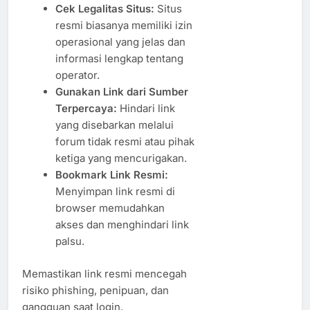
Cek Legalitas Situs:
Situs
resmi biasanya memiliki izin
operasional yang jelas dan
informasi lengkap tentang
operator.
Gunakan Link dari Sumber
Terpercaya:
Hindari link
yang disebarkan melalui
forum tidak resmi atau pihak
ketiga yang mencurigakan.
Bookmark Link Resmi:
Menyimpan link resmi di
browser memudahkan
akses dan menghindari link
palsu.
Memastikan link resmi mencegah
risiko phishing, penipuan, dan
gangguan saat login.