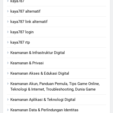
kaya787
kaya787 alternatif
kaya787 link alternatif
kaya787 login
kaya787 rtp
Keamanan & Infrastruktur Digital
Keamanan & Privasi
Keamanan Akses & Edukasi Digital
Keamanan Akun, Panduan Pemula, Tips Game Online,
Teknologi & Internet, Troubleshooting, Dunia Game
Keamanan Aplikasi & Teknologi Digital
Keamanan Data & Perlindungan Identitas