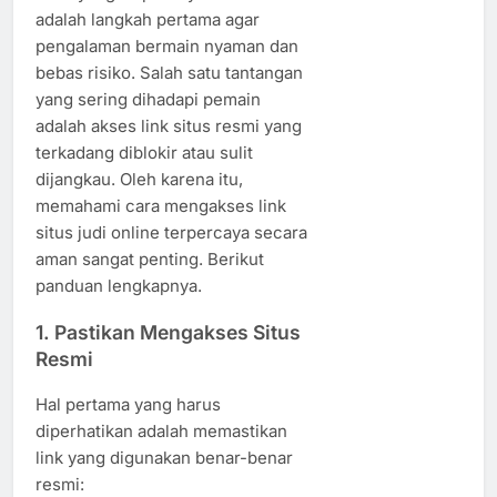
adalah langkah pertama agar
pengalaman bermain nyaman dan
bebas risiko. Salah satu tantangan
yang sering dihadapi pemain
adalah akses link situs resmi yang
terkadang diblokir atau sulit
dijangkau. Oleh karena itu,
memahami cara mengakses link
situs judi online terpercaya secara
aman sangat penting. Berikut
panduan lengkapnya.
1. Pastikan Mengakses Situs
Resmi
Hal pertama yang harus
diperhatikan adalah memastikan
link yang digunakan benar-benar
resmi: