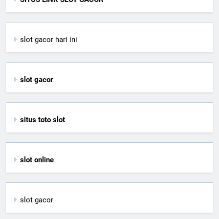
slot gacor hari ini
slot gacor
situs toto slot
slot online
slot gacor