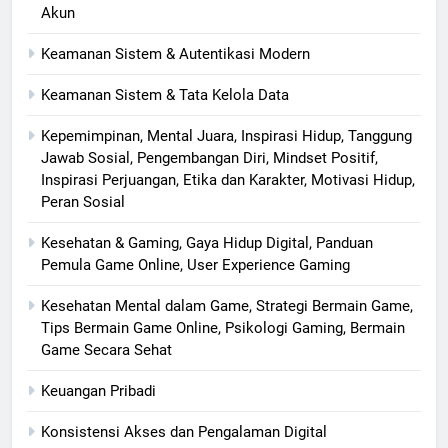
Akun
Keamanan Sistem & Autentikasi Modern
Keamanan Sistem & Tata Kelola Data
Kepemimpinan, Mental Juara, Inspirasi Hidup, Tanggung
Jawab Sosial, Pengembangan Diri, Mindset Positif,
Inspirasi Perjuangan, Etika dan Karakter, Motivasi Hidup,
Peran Sosial
Kesehatan & Gaming, Gaya Hidup Digital, Panduan
Pemula Game Online, User Experience Gaming
Kesehatan Mental dalam Game, Strategi Bermain Game,
Tips Bermain Game Online, Psikologi Gaming, Bermain
Game Secara Sehat
Keuangan Pribadi
Konsistensi Akses dan Pengalaman Digital