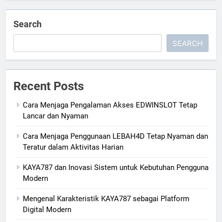
Search
SEARCH
Recent Posts
Cara Menjaga Pengalaman Akses EDWINSLOT Tetap
Lancar dan Nyaman
Cara Menjaga Penggunaan LEBAH4D Tetap Nyaman dan
Teratur dalam Aktivitas Harian
KAYA787 dan Inovasi Sistem untuk Kebutuhan Pengguna
Modern
Mengenal Karakteristik KAYA787 sebagai Platform
Digital Modern