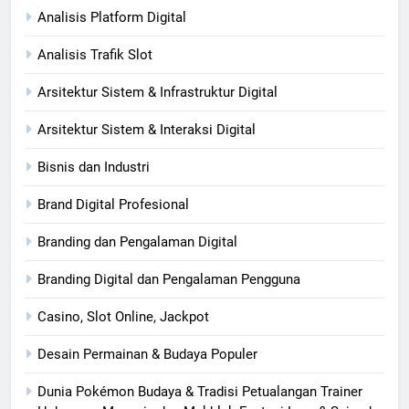
Analisis Platform Digital
Analisis Trafik Slot
Arsitektur Sistem & Infrastruktur Digital
Arsitektur Sistem & Interaksi Digital
Bisnis dan Industri
Brand Digital Profesional
Branding dan Pengalaman Digital
Branding Digital dan Pengalaman Pengguna
Casino, Slot Online, Jackpot
Desain Permainan & Budaya Populer
Dunia Pokémon Budaya & Tradisi Petualangan Trainer