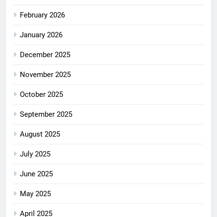
February 2026
January 2026
December 2025
November 2025
October 2025
September 2025
August 2025
July 2025
June 2025
May 2025
April 2025