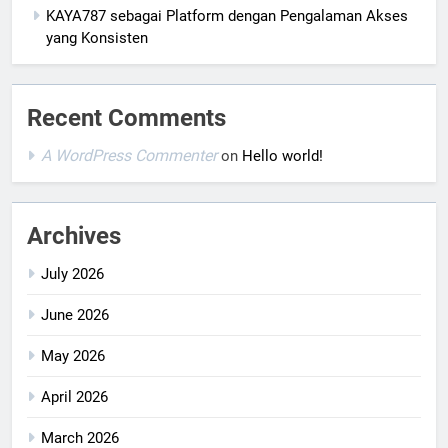
KAYA787 sebagai Platform dengan Pengalaman Akses
yang Konsisten
Recent Comments
A WordPress Commenter
on
Hello world!
Archives
July 2026
June 2026
May 2026
April 2026
March 2026