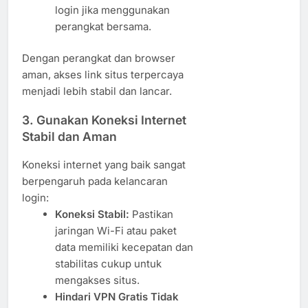
login jika menggunakan
perangkat bersama.
Dengan perangkat dan browser
aman, akses link situs terpercaya
menjadi lebih stabil dan lancar.
3. Gunakan Koneksi Internet
Stabil dan Aman
Koneksi internet yang baik sangat
berpengaruh pada kelancaran
login:
Koneksi Stabil:
Pastikan
jaringan Wi-Fi atau paket
data memiliki kecepatan dan
stabilitas cukup untuk
mengakses situs.
Hindari VPN Gratis Tidak