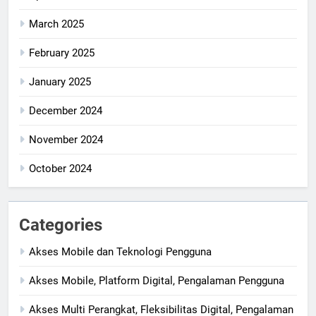
March 2025
February 2025
January 2025
December 2024
November 2024
October 2024
Categories
Akses Mobile dan Teknologi Pengguna
Akses Mobile, Platform Digital, Pengalaman Pengguna
Akses Multi Perangkat, Fleksibilitas Digital, Pengalaman