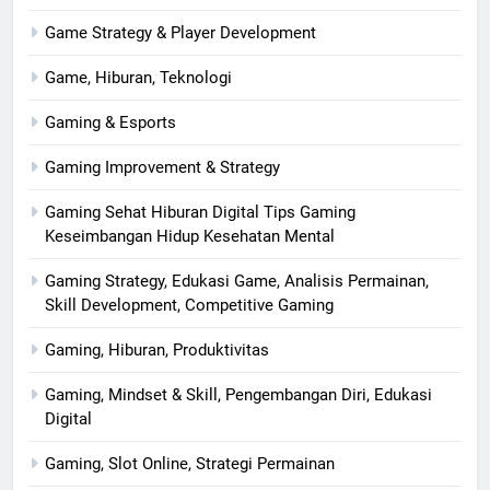
Game Strategy & Player Development
Game, Hiburan, Teknologi
Gaming & Esports
Gaming Improvement & Strategy
Gaming Sehat Hiburan Digital Tips Gaming
Keseimbangan Hidup Kesehatan Mental
Gaming Strategy, Edukasi Game, Analisis Permainan,
Skill Development, Competitive Gaming
Gaming, Hiburan, Produktivitas
Gaming, Mindset & Skill, Pengembangan Diri, Edukasi
Digital
Gaming, Slot Online, Strategi Permainan