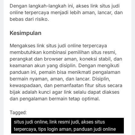
Dengan langkah-langkah ini, akses link situs judi
online terpercaya menjadi lebih aman, lancar, dan
bebas dari risiko.
Kesimpulan
Mengakses link situs judi online terpercaya
membutuhkan kombinasi pemilihan situs resmi,
perangkat dan browser aman, koneksi stabil, dan
keamanan akun yang disiplin. Dengan mengikuti
panduan ini, pemain bisa menikmati pengalaman
bermain nyaman, aman, dan lancar. Disiplin,
kewaspadaan, dan pemanfaatan fitur situs secara
bijak adalah kunci agar link selalu dapat diakses
dan pengalaman bermain tetap optimal.
Tagged:
situs judi online, link resmi judi, akses situs
terpercaya, tips login aman, panduan judi online