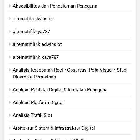
Aksesibilitas dan Pengalaman Pengguna
alternatif edwinslot
alternatif kaya787
alternatif link edwinslot
alternatif link kaya787
Analisis Kecepatan Reel • Observasi Pola Visual • Studi
Dinamika Permainan
Analisis Perilaku Digital & Interaksi Pengguna
Analisis Platform Digital
Analisis Trafik Slot
Arsitektur Sistem & Infrastruktur Digital