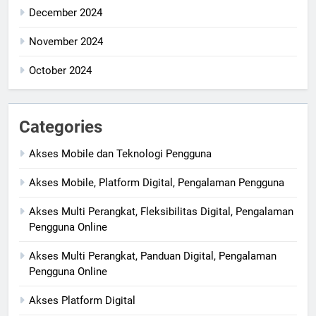
December 2024
November 2024
October 2024
Categories
Akses Mobile dan Teknologi Pengguna
Akses Mobile, Platform Digital, Pengalaman Pengguna
Akses Multi Perangkat, Fleksibilitas Digital, Pengalaman
Pengguna Online
Akses Multi Perangkat, Panduan Digital, Pengalaman
Pengguna Online
Akses Platform Digital