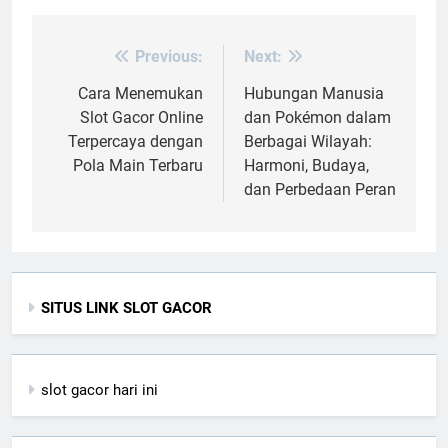
Previous:
Next:
Post
navigation
Cara Menemukan
Hubungan Manusia
Slot Gacor Online
dan Pokémon dalam
Terpercaya dengan
Berbagai Wilayah:
Pola Main Terbaru
Harmoni, Budaya,
dan Perbedaan Peran
SITUS LINK SLOT GACOR
slot gacor hari ini