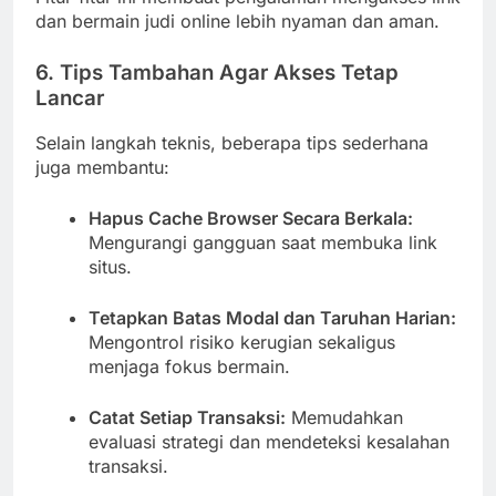
dan bermain judi online lebih nyaman dan aman.
6. Tips Tambahan Agar Akses Tetap
Lancar
Selain langkah teknis, beberapa tips sederhana
juga membantu:
Hapus Cache Browser Secara Berkala:
Mengurangi gangguan saat membuka link
situs.
Tetapkan Batas Modal dan Taruhan Harian:
Mengontrol risiko kerugian sekaligus
menjaga fokus bermain.
Catat Setiap Transaksi:
Memudahkan
evaluasi strategi dan mendeteksi kesalahan
transaksi.