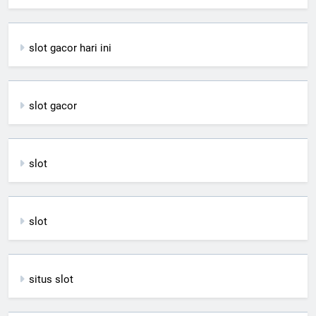
slot gacor hari ini
slot gacor
slot
slot
situs slot