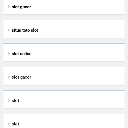
slot gacor
situs toto slot
slot online
slot gacor
slot
slot