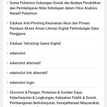
Dunia Pokémon Hubungan Sosial dan Budaya Pendidikan
dan Pembelajaran Nilai Kehidupan dalam Fiksi Analisis
Naratif Pokémon
Edukasi Anti-Phishing Keamanan Akun dan Privasi
Panduan Akses Aman Literasi Digital Perlindungan Data
Pengguna
Edukasi Teknologi Game Digital
edwinslot
edwinslot alternatif
edwinslot link alternatif
edwinslot login
Ekonomi & Pangan, Pertanian & Sumber Daya,
Keberlanjutan & Lingkungan, Kebijakan Publik & Sosial,
Pembangunan Berkelanjutan, Kesejahteraan Masyarakat,