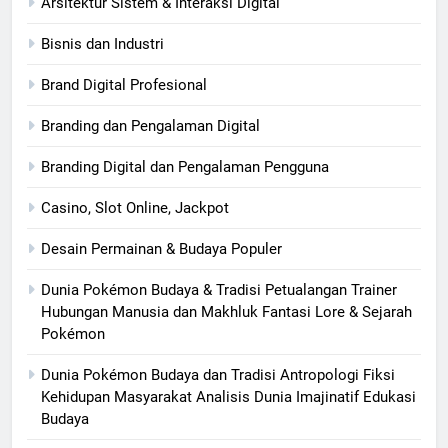
Arsitektur Sistem & Interaksi Digital
Bisnis dan Industri
Brand Digital Profesional
Branding dan Pengalaman Digital
Branding Digital dan Pengalaman Pengguna
Casino, Slot Online, Jackpot
Desain Permainan & Budaya Populer
Dunia Pokémon Budaya & Tradisi Petualangan Trainer
Hubungan Manusia dan Makhluk Fantasi Lore & Sejarah
Pokémon
Dunia Pokémon Budaya dan Tradisi Antropologi Fiksi
Kehidupan Masyarakat Analisis Dunia Imajinatif Edukasi
Budaya