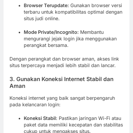
Browser Terupdate:
Gunakan browser versi
terbaru untuk kompatibilitas optimal dengan
situs judi online.
Mode Private/Incognito:
Membantu
mengurangi jejak login jika menggunakan
perangkat bersama.
Dengan perangkat dan browser aman, akses link
situs terpercaya menjadi lebih stabil dan lancar.
3. Gunakan Koneksi Internet Stabil dan
Aman
Koneksi internet yang baik sangat berpengaruh
pada kelancaran login:
Koneksi Stabil:
Pastikan jaringan Wi-Fi atau
paket data memiliki kecepatan dan stabilitas
cukup untuk mengakses situs.