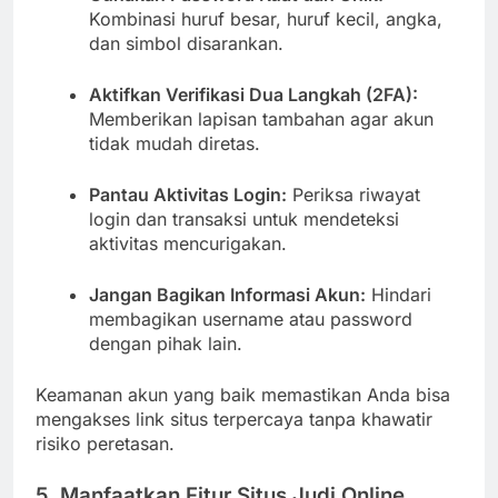
Kombinasi huruf besar, huruf kecil, angka,
dan simbol disarankan.
Aktifkan Verifikasi Dua Langkah (2FA):
Memberikan lapisan tambahan agar akun
tidak mudah diretas.
Pantau Aktivitas Login:
Periksa riwayat
login dan transaksi untuk mendeteksi
aktivitas mencurigakan.
Jangan Bagikan Informasi Akun:
Hindari
membagikan username atau password
dengan pihak lain.
Keamanan akun yang baik memastikan Anda bisa
mengakses link situs terpercaya tanpa khawatir
risiko peretasan.
5. Manfaatkan Fitur Situs Judi Online