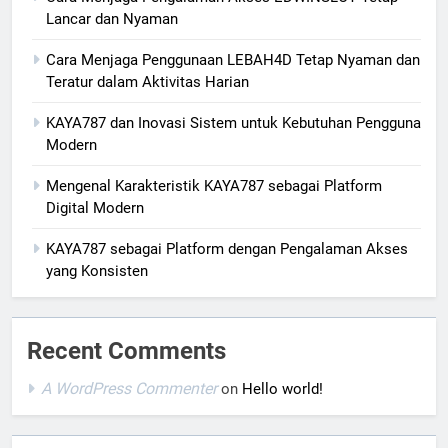
Lancar dan Nyaman
Cara Menjaga Penggunaan LEBAH4D Tetap Nyaman dan
Teratur dalam Aktivitas Harian
KAYA787 dan Inovasi Sistem untuk Kebutuhan Pengguna
Modern
Mengenal Karakteristik KAYA787 sebagai Platform
Digital Modern
KAYA787 sebagai Platform dengan Pengalaman Akses
yang Konsisten
Recent Comments
A WordPress Commenter
on
Hello world!