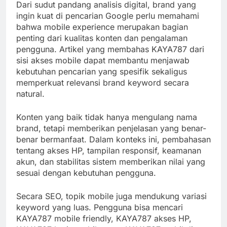
Dari sudut pandang analisis digital, brand yang
ingin kuat di pencarian Google perlu memahami
bahwa mobile experience merupakan bagian
penting dari kualitas konten dan pengalaman
pengguna. Artikel yang membahas KAYA787 dari
sisi akses mobile dapat membantu menjawab
kebutuhan pencarian yang spesifik sekaligus
memperkuat relevansi brand keyword secara
natural.
Konten yang baik tidak hanya mengulang nama
brand, tetapi memberikan penjelasan yang benar-
benar bermanfaat. Dalam konteks ini, pembahasan
tentang akses HP, tampilan responsif, keamanan
akun, dan stabilitas sistem memberikan nilai yang
sesuai dengan kebutuhan pengguna.
Secara SEO, topik mobile juga mendukung variasi
keyword yang luas. Pengguna bisa mencari
KAYA787 mobile friendly, KAYA787 akses HP,