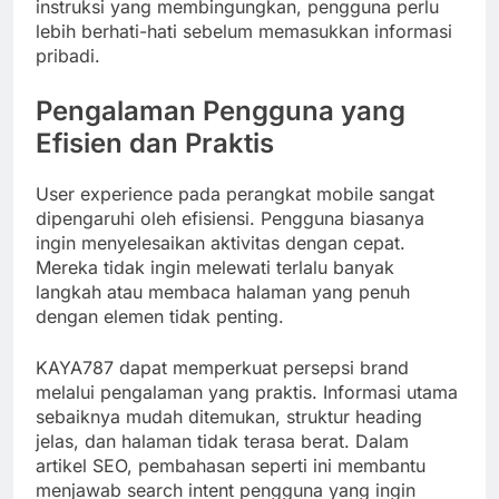
instruksi yang membingungkan, pengguna perlu
lebih berhati-hati sebelum memasukkan informasi
pribadi.
Pengalaman Pengguna yang
Efisien dan Praktis
User experience pada perangkat mobile sangat
dipengaruhi oleh efisiensi. Pengguna biasanya
ingin menyelesaikan aktivitas dengan cepat.
Mereka tidak ingin melewati terlalu banyak
langkah atau membaca halaman yang penuh
dengan elemen tidak penting.
KAYA787 dapat memperkuat persepsi brand
melalui pengalaman yang praktis. Informasi utama
sebaiknya mudah ditemukan, struktur heading
jelas, dan halaman tidak terasa berat. Dalam
artikel SEO, pembahasan seperti ini membantu
menjawab search intent pengguna yang ingin