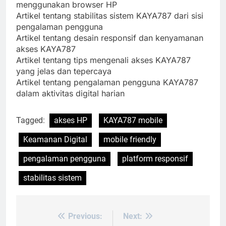
menggunakan browser HP
Artikel tentang stabilitas sistem KAYA787 dari sisi
pengalaman pengguna
Artikel tentang desain responsif dan kenyamanan
akses KAYA787
Artikel tentang tips mengenali akses KAYA787
yang jelas dan tepercaya
Artikel tentang pengalaman pengguna KAYA787
dalam aktivitas digital harian
Tagged:
akses HP
KAYA787 mobile
Keamanan Digital
mobile friendly
pengalaman pengguna
platform responsif
stabilitas sistem
Previous:
Next:
Post