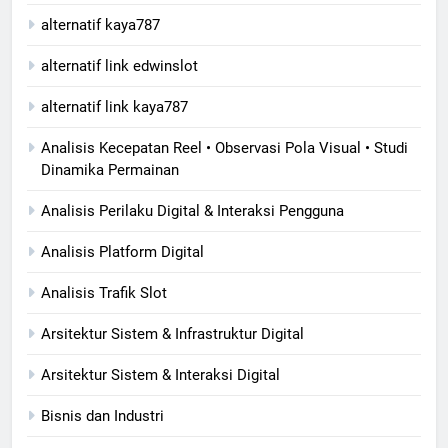
alternatif kaya787
alternatif link edwinslot
alternatif link kaya787
Analisis Kecepatan Reel • Observasi Pola Visual • Studi
Dinamika Permainan
Analisis Perilaku Digital & Interaksi Pengguna
Analisis Platform Digital
Analisis Trafik Slot
Arsitektur Sistem & Infrastruktur Digital
Arsitektur Sistem & Interaksi Digital
Bisnis dan Industri