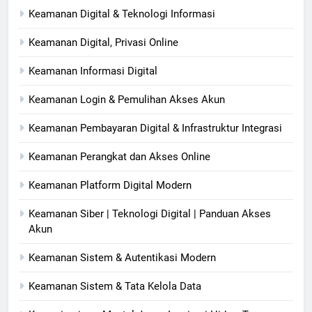
Keamanan Digital & Teknologi Informasi
Keamanan Digital, Privasi Online
Keamanan Informasi Digital
Keamanan Login & Pemulihan Akses Akun
Keamanan Pembayaran Digital & Infrastruktur Integrasi
Keamanan Perangkat dan Akses Online
Keamanan Platform Digital Modern
Keamanan Siber | Teknologi Digital | Panduan Akses
Akun
Keamanan Sistem & Autentikasi Modern
Keamanan Sistem & Tata Kelola Data