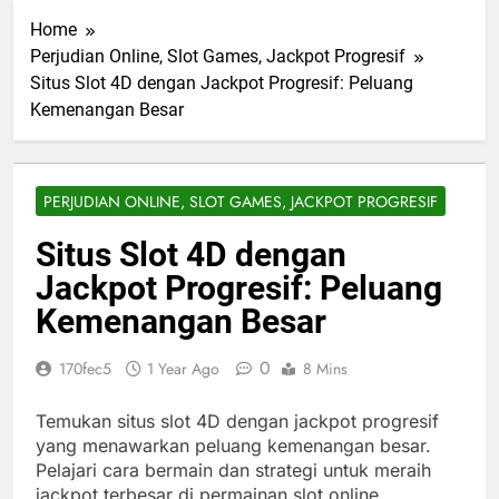
Home
Perjudian Online, Slot Games, Jackpot Progresif
Situs Slot 4D dengan Jackpot Progresif: Peluang
Kemenangan Besar
PERJUDIAN ONLINE, SLOT GAMES, JACKPOT PROGRESIF
Situs Slot 4D dengan
Jackpot Progresif: Peluang
Kemenangan Besar
0
170fec5
1 Year Ago
8 Mins
Temukan situs slot 4D dengan jackpot progresif
yang menawarkan peluang kemenangan besar.
Pelajari cara bermain dan strategi untuk meraih
jackpot terbesar di permainan slot online.