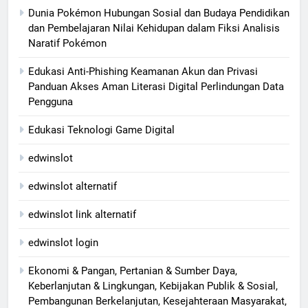
Dunia Pokémon Hubungan Sosial dan Budaya Pendidikan
dan Pembelajaran Nilai Kehidupan dalam Fiksi Analisis
Naratif Pokémon
Edukasi Anti-Phishing Keamanan Akun dan Privasi
Panduan Akses Aman Literasi Digital Perlindungan Data
Pengguna
Edukasi Teknologi Game Digital
edwinslot
edwinslot alternatif
edwinslot link alternatif
edwinslot login
Ekonomi & Pangan, Pertanian & Sumber Daya,
Keberlanjutan & Lingkungan, Kebijakan Publik & Sosial,
Pembangunan Berkelanjutan, Kesejahteraan Masyarakat,