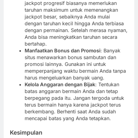
jackpot progresif biasanya memerlukan
taruhan maksimum untuk memenangkan
jackpot besar, sebaiknya Anda mulai
dengan taruhan kecil hingga Anda terbiasa
dengan permainan. Setelah merasa nyaman,
Anda bisa meningkatkan taruhan secara
bertahap.
Manfaatkan Bonus dan Promosi
: Banyak
situs menawarkan bonus sambutan dan
promosi lainnya. Gunakan ini untuk
memperpanjang waktu bermain Anda tanpa
harus mengeluarkan banyak uang.
Kelola Anggaran dengan Bijak
: Tentukan
batas anggaran bermain Anda dan tetap
berpegang pada itu. Jangan tergoda untuk
terus bermain hanya karena jackpot terus
berkembang. Berhenti saat Anda sudah
mencapai batas yang Anda tetapkan.
Kesimpulan