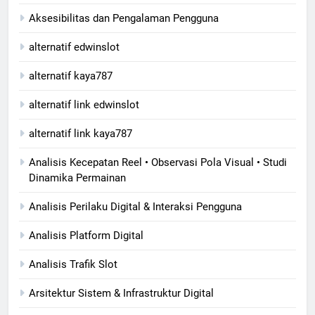
Aksesibilitas dan Pengalaman Pengguna
alternatif edwinslot
alternatif kaya787
alternatif link edwinslot
alternatif link kaya787
Analisis Kecepatan Reel • Observasi Pola Visual • Studi
Dinamika Permainan
Analisis Perilaku Digital & Interaksi Pengguna
Analisis Platform Digital
Analisis Trafik Slot
Arsitektur Sistem & Infrastruktur Digital