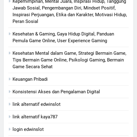
Kepemimpinan, Mental Juara, Inspirasi Hidup, Tanggung
Jawab Sosial, Pengembangan Diri, Mindset Positif,
Inspirasi Perjuangan, Etika dan Karakter, Motivasi Hidup,
Peran Sosial
Kesehatan & Gaming, Gaya Hidup Digital, Panduan
Pemula Game Online, User Experience Gaming
Kesehatan Mental dalam Game, Strategi Bermain Game,
Tips Bermain Game Online, Psikologi Gaming, Bermain
Game Secara Sehat
Keuangan Pribadi
Konsistensi Akses dan Pengalaman Digital
link alternatif edwinslot
link alternatif kaya787
login edwinslot