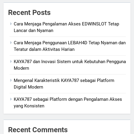
Recent Posts
Cara Menjaga Pengalaman Akses EDWINSLOT Tetap
Lancar dan Nyaman
Cara Menjaga Penggunaan LEBAH4D Tetap Nyaman dan
Teratur dalam Aktivitas Harian
KAYA787 dan Inovasi Sistem untuk Kebutuhan Pengguna
Modern
Mengenal Karakteristik KAYA787 sebagai Platform
Digital Modern
KAYA787 sebagai Platform dengan Pengalaman Akses
yang Konsisten
Recent Comments