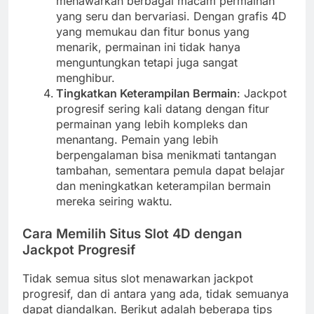
menawarkan berbagai macam permainan
yang seru dan bervariasi. Dengan grafis 4D
yang memukau dan fitur bonus yang
menarik, permainan ini tidak hanya
menguntungkan tetapi juga sangat
menghibur.
Tingkatkan Keterampilan Bermain
: Jackpot
progresif sering kali datang dengan fitur
permainan yang lebih kompleks dan
menantang. Pemain yang lebih
berpengalaman bisa menikmati tantangan
tambahan, sementara pemula dapat belajar
dan meningkatkan keterampilan bermain
mereka seiring waktu.
Cara Memilih Situs Slot 4D dengan
Jackpot Progresif
Tidak semua situs slot menawarkan jackpot
progresif, dan di antara yang ada, tidak semuanya
dapat diandalkan. Berikut adalah beberapa tips