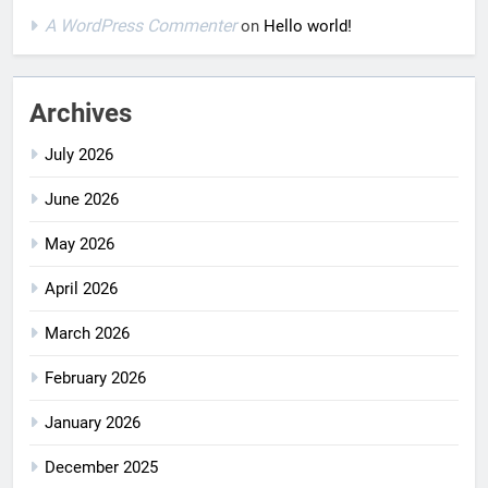
A WordPress Commenter
on
Hello world!
Archives
July 2026
June 2026
May 2026
April 2026
March 2026
February 2026
January 2026
December 2025