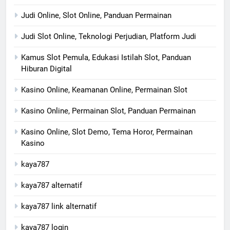
Judi Online, Slot Online, Panduan Permainan
Judi Slot Online, Teknologi Perjudian, Platform Judi
Kamus Slot Pemula, Edukasi Istilah Slot, Panduan
Hiburan Digital
Kasino Online, Keamanan Online, Permainan Slot
Kasino Online, Permainan Slot, Panduan Permainan
Kasino Online, Slot Demo, Tema Horor, Permainan
Kasino
kaya787
kaya787 alternatif
kaya787 link alternatif
kaya787 login