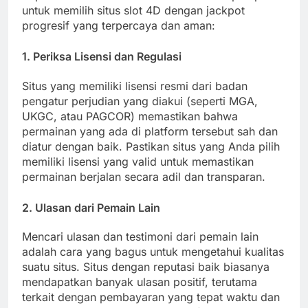
untuk memilih situs slot 4D dengan jackpot
progresif yang terpercaya dan aman:
1.
Periksa Lisensi dan Regulasi
Situs yang memiliki lisensi resmi dari badan
pengatur perjudian yang diakui (seperti MGA,
UKGC, atau PAGCOR) memastikan bahwa
permainan yang ada di platform tersebut sah dan
diatur dengan baik. Pastikan situs yang Anda pilih
memiliki lisensi yang valid untuk memastikan
permainan berjalan secara adil dan transparan.
2.
Ulasan dari Pemain Lain
Mencari ulasan dan testimoni dari pemain lain
adalah cara yang bagus untuk mengetahui kualitas
suatu situs. Situs dengan reputasi baik biasanya
mendapatkan banyak ulasan positif, terutama
terkait dengan pembayaran yang tepat waktu dan