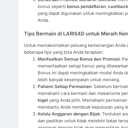
bonus seperti
bonus pendaftaran
,
cashbac
yang dapat digunakan untuk meningkatkan 
Anda.
Tips Bermain di LARIS4D untuk Meraih K
Untuk memaksimalkan peluang kemenangan Anda 
beberapa tips yang bisa Anda terapkan:
Manfaatkan Semua Bonus dan Promosi
: Pa
memanfaatkan setiap bonus yang ditawarka
Bonus ini dapat meningkatkan modal Anda 
lebih banyak kesempatan untuk menang.
Pahami Setiap Permainan
: Sebelum bermain
memahami cara bermain dan mekanisme pe
togel
yang Anda pilih. Memahami permainan 
membantu Anda membuat keputusan yang leb
Kelola Anggaran dengan Bijak
: Tentukan a
dan pastikan untuk tidak melebihi batas ter
anggaran dengan bijak akan memastikan And