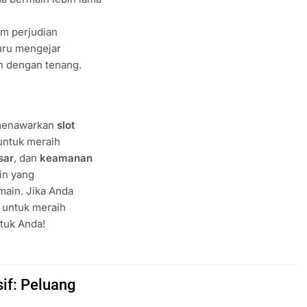
am perjudian
uru mengejar
n dengan tenang.
g menawarkan
slot
untuk meraih
sar
, dan
keamanan
in yang
ain. Jika Anda
 untuk meraih
ntuk Anda!
if: Peluang