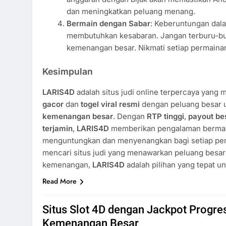
dan meningkatkan peluang menang.
Bermain dengan Sabar
: Keberuntungan dal
membutuhkan kesabaran. Jangan terburu-b
kemenangan besar. Nikmati setiap permaina
Kesimpulan
LARIS4D
adalah situs judi online terpercaya yan
gacor
dan
togel viral resmi
dengan peluang besar 
kemenangan besar
. Dengan
RTP tinggi
,
payout be
terjamin
,
LARIS4D
memberikan pengalaman berma
menguntungkan dan menyenangkan bagi setiap pem
mencari situs judi yang menawarkan peluang besar
kemenangan,
LARIS4D
adalah pilihan yang tepat u
Read More
Situs Slot 4D dengan Jackpot Progres
Kemenangan Besar