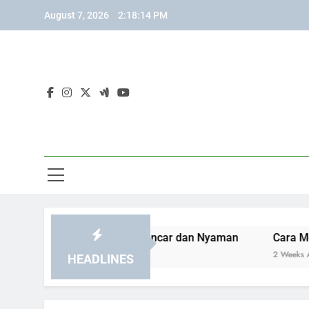
Skip
August 7, 2026
2:18:15 PM
to
content
Car
Dapatkan 
WINSLOT Tetap Lancar dan Nyaman
Cara Menjaga Peng
2 Weeks Ago
HEADLINES