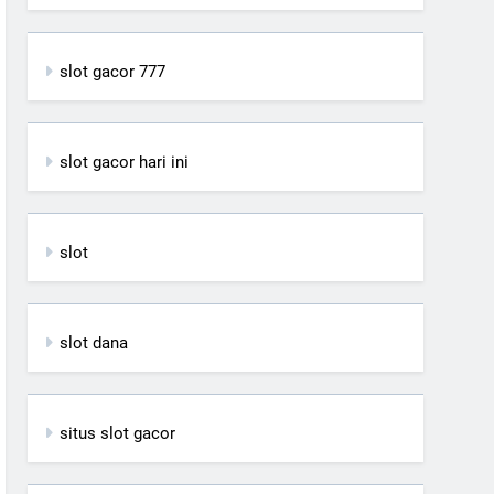
slot gacor 777
slot gacor hari ini
slot
slot dana
situs slot gacor