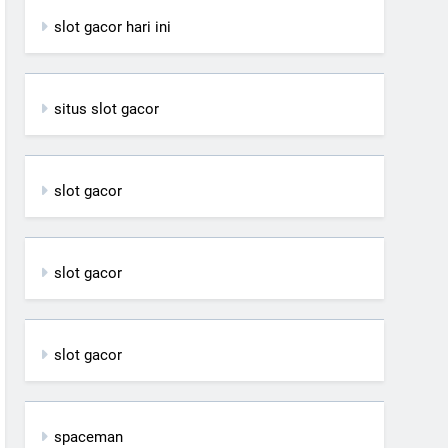
slot gacor hari ini
situs slot gacor
slot gacor
slot gacor
slot gacor
spaceman