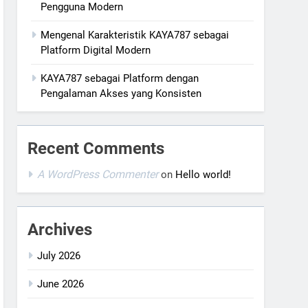
Pengguna Modern
Mengenal Karakteristik KAYA787 sebagai
Platform Digital Modern
KAYA787 sebagai Platform dengan
Pengalaman Akses yang Konsisten
Recent Comments
A WordPress Commenter
on
Hello world!
Archives
July 2026
June 2026