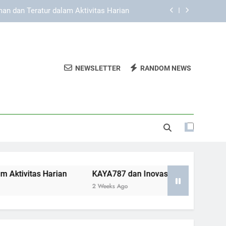
 dan Teratur dalam Aktivitas Harian
tem untuk Kebutuhan Pengguna Modern
YA787 sebagai Platform Digital Modern
NEWSLETTER
RANDOM NEWS
 EDWINSLOT Tetap Lancar dan Nyaman
 dan Teratur dalam Aktivitas Harian
. Jual Beli Mobil Dengan Mudah Dan Aman.
tem untuk Kebutuhan Pengguna Modern
YA787 sebagai Platform Digital Modern
Harian
KAYA787 dan Inovasi Sistem untuk Kebutuhan 
2 Weeks Ago