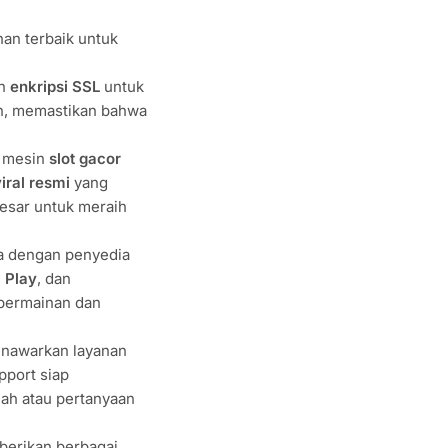
han terbaik untuk
n
enkripsi SSL
untuk
in, memastikan bahwa
 mesin
slot gacor
viral resmi
yang
sar untuk meraih
a dengan penyedia
 Play
, dan
 permainan dan
awarkan layanan
pport siap
ah atau pertanyaan
erikan berbagai