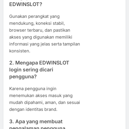
EDWINSLOT?
Gunakan perangkat yang
mendukung, koneksi stabil,
browser terbaru, dan pastikan
akses yang digunakan memiliki
informasi yang jelas serta tampilan
konsisten.
2. Mengapa EDWINSLOT
login sering dicari
pengguna?
Karena pengguna ingin
menemukan akses masuk yang
mudah dipahami, aman, dan sesuai
dengan identitas brand.
3. Apa yang membuat
pengalaman pengguna