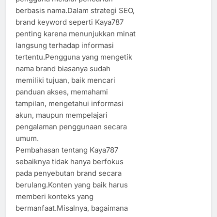
berbasis nama.Dalam strategi SEO,
brand keyword seperti Kaya787
penting karena menunjukkan minat
langsung terhadap informasi
tertentu.Pengguna yang mengetik
nama brand biasanya sudah
memiliki tujuan, baik mencari
panduan akses, memahami
tampilan, mengetahui informasi
akun, maupun mempelajari
pengalaman penggunaan secara
umum.
Pembahasan tentang Kaya787
sebaiknya tidak hanya berfokus
pada penyebutan brand secara
berulang.Konten yang baik harus
memberi konteks yang
bermanfaat.Misalnya, bagaimana