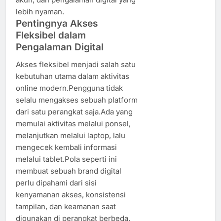
lebih nyaman.
Pentingnya Akses
Fleksibel dalam
Pengalaman Digital
Akses fleksibel menjadi salah satu
kebutuhan utama dalam aktivitas
online modern.Pengguna tidak
selalu mengakses sebuah platform
dari satu perangkat saja.Ada yang
memulai aktivitas melalui ponsel,
melanjutkan melalui laptop, lalu
mengecek kembali informasi
melalui tablet.Pola seperti ini
membuat sebuah brand digital
perlu dipahami dari sisi
kenyamanan akses, konsistensi
tampilan, dan keamanan saat
digunakan di perangkat berbeda.