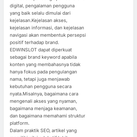
digital, pengalaman pengguna
yang baik selalu dimulai dari
kejelasan.Kejelasan akses,
kejelasan informasi, dan kejelasan
navigasi akan membentuk persepsi
positif terhadap brand.
EDWINSLOT dapat diperkuat
sebagai brand keyword apabila
konten yang membahasnya tidak
hanya fokus pada pengulangan
nama, tetapi juga menjawab
kebutuhan pengguna secara
nyata.Misalnya, bagaimana cara
mengenali akses yang nyaman,
bagaimana menjaga keamanan,
dan bagaimana memahami struktur
platform.
Dalam praktik SEO, artikel yang