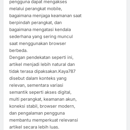
pengguna dapat mengakses
melalui perangkat mobile,
bagaimana menjaga keamanan saat
berpindah perangkat, dan
bagaimana mengatasi kendala
sederhana yang sering muncul
saat menggunakan browser
berbeda.
Dengan pendekatan seperti ini,
artikel menjadi lebih natural dan
tidak terasa dipaksakan.Kaya787
disebut dalam konteks yang
relevan, sementara variasi
semantik seperti akses digital,
multi perangkat, keamanan akun,
koneksi stabil, browser modern,
dan pengalaman pengguna
membantu memperkuat relevansi
artikel secara lebih luas.