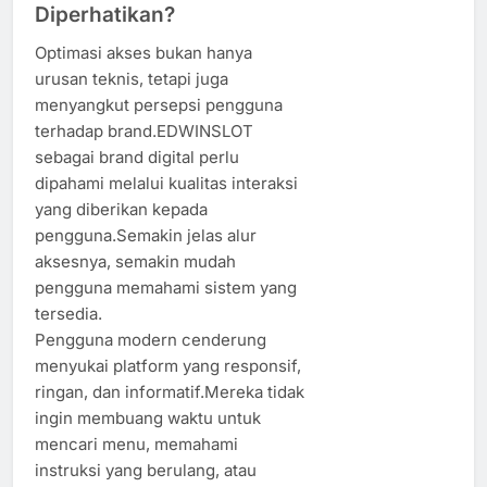
Diperhatikan?
Optimasi akses bukan hanya
urusan teknis, tetapi juga
menyangkut persepsi pengguna
terhadap brand.EDWINSLOT
sebagai brand digital perlu
dipahami melalui kualitas interaksi
yang diberikan kepada
pengguna.Semakin jelas alur
aksesnya, semakin mudah
pengguna memahami sistem yang
tersedia.
Pengguna modern cenderung
menyukai platform yang responsif,
ringan, dan informatif.Mereka tidak
ingin membuang waktu untuk
mencari menu, memahami
instruksi yang berulang, atau