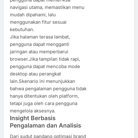
navigasi utama, memastikan menu
mudah dipahami, lalu
menggunakan fitur sesuai
kebutuhan.
Jika halaman terasa lambat,
pengguna dapat mengganti
jaringan atau memperbarui
browser.Jika tampilan tidak rapi,
pengguna dapat mencoba mode
desktop atau perangkat
lain.Skenario ini menunjukkan
bahwa pengalaman pengguna tidak
hanya ditentukan oleh platform,
tetapi juga oleh cara pengguna
mengelola aksesnya.
Insight Berbasis
Pengalaman dan Analisis
Dari sudut pandang optimasi brand