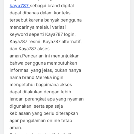
kaya787
sebagai brand digital
dapat dibahas dalam konteks
tersebut karena banyak pengguna
mencarinya melalui variasi
keyword seperti Kaya787 login,
Kaya787 resmi, Kaya787 alternatif,
dan Kaya787 akses
aman.Pencarian ini menunjukkan
bahwa pengguna membutuhkan
informasi yang jelas, bukan hanya
nama brand.Mereka ingin
mengetahui bagaimana akses
dapat dilakukan dengan lebih
lancar, perangkat apa yang nyaman
digunakan, serta apa saja
kebiasaan yang perlu diterapkan
agar pengalaman online tetap
aman.