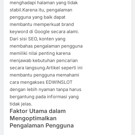
menghadapi halaman yang tidak
stabil.Karena itu, pengalaman
pengguna yang baik dapat
membantu memperkuat brand
keyword di Google secara alami.
Dari sisi SEO, konten yang
membahas pengalaman pengguna
memiliki nilai penting karena
menjawab kebutuhan pencarian
secara langsung.Artikel seperti ini
membantu pengguna memahami
cara mengakses EDWINSLOT
dengan lebih nyaman tanpa harus
bergantung pada informasi yang
tidak jelas.
Faktor Utama dalam
Mengoptimalkan
Pengalaman Pengguna