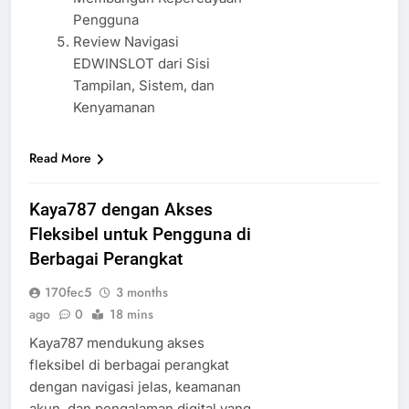
Pengguna
Review Navigasi
EDWINSLOT dari Sisi
Tampilan, Sistem, dan
Kenyamanan
Read More
Kaya787 dengan Akses
Fleksibel untuk Pengguna di
Berbagai Perangkat
170fec5
3 months
ago
0
18 mins
Kaya787 mendukung akses
fleksibel di berbagai perangkat
dengan navigasi jelas, keamanan
akun, dan pengalaman digital yang