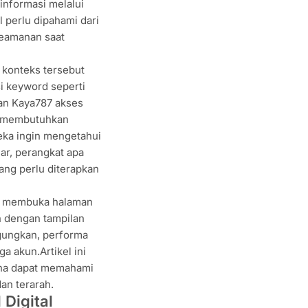
informasi melalui
l perlu dipahami dari
keamanan saat
m konteks tersebut
i keyword seperti
dan Kaya787 akses
a membutuhkan
eka ingin mengetahui
ar, perangkat apa
ang perlu diterapkan
isa membuka halaman
an dengan tampilan
gungkan, performa
a akun.Artikel ini
una dapat memahami
an terarah.
Digital