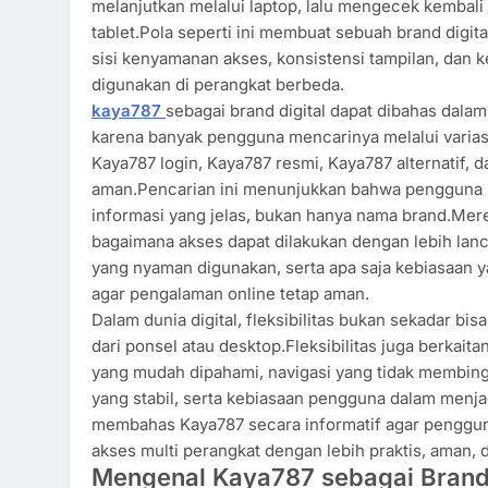
melanjutkan melalui laptop, lalu mengecek kembali 
tablet.Pola seperti ini membuat sebuah brand digita
sisi kenyamanan akses, konsistensi tampilan, dan 
digunakan di perangkat berbeda.
kaya787
sebagai brand digital dapat dibahas dala
karena banyak pengguna mencarinya melalui varias
Kaya787 login, Kaya787 resmi, Kaya787 alternatif, 
aman.Pencarian ini menunjukkan bahwa penggun
informasi yang jelas, bukan hanya nama brand.Mer
bagaimana akses dapat dilakukan dengan lebih lanc
yang nyaman digunakan, serta apa saja kebiasaan y
agar pengalaman online tetap aman.
Dalam dunia digital, fleksibilitas bukan sekadar b
dari ponsel atau desktop.Fleksibilitas juga berkait
yang mudah dipahami, navigasi yang tidak membin
yang stabil, serta kebiasaan pengguna dalam menjag
membahas Kaya787 secara informatif agar pengg
akses multi perangkat dengan lebih praktis, aman, d
Mengenal Kaya787 sebagai Brand 