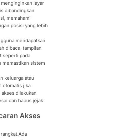
 menginginkan layar
tis dibandingkan
asi, memahami
ngan posisi yang lebih
engguna mendapatkan
h dibaca, tampilan
it seperti pada
u memastikan sistem
n keluarga atau
 otomatis jika
a akses dilakukan
esai dan hapus jejak
caran Akses
perangkat.Ada