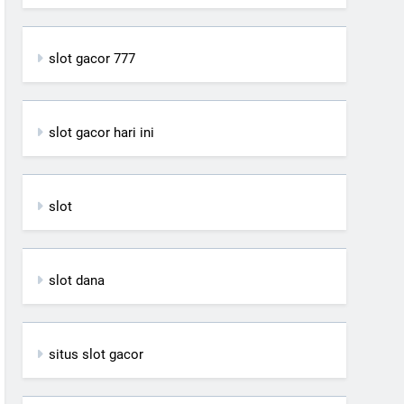
slot gacor 777
slot gacor hari ini
slot
slot dana
situs slot gacor