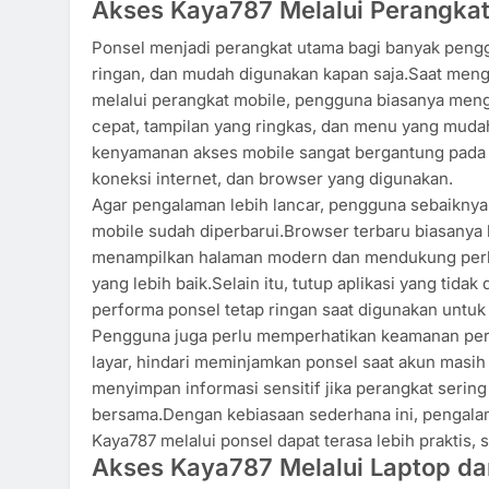
Akses Kaya787 Melalui Perangkat
Ponsel menjadi perangkat utama bagi banyak pengg
ringan, dan mudah digunakan kapan saja.Saat men
melalui perangkat mobile, pengguna biasanya men
cepat, tampilan yang ringkas, dan menu yang mud
kenyamanan akses mobile sangat bergantung pada 
koneksi internet, dan browser yang digunakan.
Agar pengalaman lebih lancar, pengguna sebaikny
mobile sudah diperbarui.Browser terbaru biasanya 
menampilkan halaman modern dan mendukung per
yang lebih baik.Selain itu, tutup aplikasi yang tidak
performa ponsel tetap ringan saat digunakan untuk a
Pengguna juga perlu memperhatikan keamanan pera
layar, hindari meminjamkan ponsel saat akun masih
menyimpan informasi sensitif jika perangkat serin
bersama.Dengan kebiasaan sederhana ini, pengal
Kaya787 melalui ponsel dapat terasa lebih praktis, s
Akses Kaya787 Melalui Laptop d