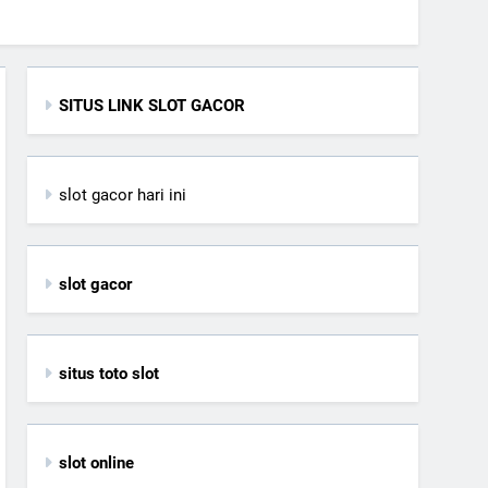
SITUS LINK SLOT GACOR
slot gacor hari ini
slot gacor
situs toto slot
slot online