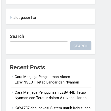
slot gacor hari ini
Search
SEARCH
Recent Posts
Cara Menjaga Pengalaman Akses
EDWINSLOT Tetap Lancar dan Nyaman
Cara Menjaga Penggunaan LEBAH4D Tetap
Nyaman dan Teratur dalam Aktivitas Harian
KAYA787 dan Inovasi Sistem untuk Kebutuhan