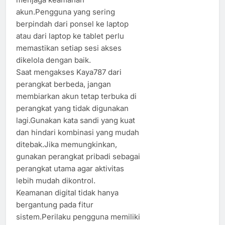
akun.Pengguna yang sering
berpindah dari ponsel ke laptop
atau dari laptop ke tablet perlu
memastikan setiap sesi akses
dikelola dengan baik.
Saat mengakses Kaya787 dari
perangkat berbeda, jangan
membiarkan akun tetap terbuka di
perangkat yang tidak digunakan
lagi.Gunakan kata sandi yang kuat
dan hindari kombinasi yang mudah
ditebak.Jika memungkinkan,
gunakan perangkat pribadi sebagai
perangkat utama agar aktivitas
lebih mudah dikontrol.
Keamanan digital tidak hanya
bergantung pada fitur
sistem.Perilaku pengguna memiliki