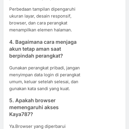
Perbedaan tampilan dipengaruhi
ukuran layar, desain responsif,
browser, dan cara perangkat
menampilkan elemen halaman.
4. Bagaimana cara menjaga
akun tetap aman saat
berpindah perangkat?
Gunakan perangkat pribadi, jangan
menyimpan data login di perangkat
umum, keluar setelah selesai, dan
gunakan kata sandi yang kuat.
5. Apakah browser
memengaruhi akses
Kaya787?
Ya.Browser yang diperbarui