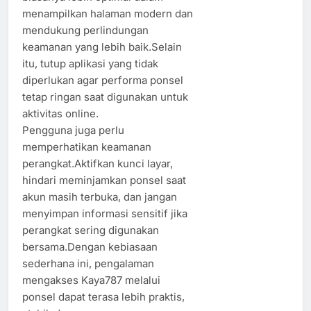
menampilkan halaman modern dan
mendukung perlindungan
keamanan yang lebih baik.Selain
itu, tutup aplikasi yang tidak
diperlukan agar performa ponsel
tetap ringan saat digunakan untuk
aktivitas online.
Pengguna juga perlu
memperhatikan keamanan
perangkat.Aktifkan kunci layar,
hindari meminjamkan ponsel saat
akun masih terbuka, dan jangan
menyimpan informasi sensitif jika
perangkat sering digunakan
bersama.Dengan kebiasaan
sederhana ini, pengalaman
mengakses Kaya787 melalui
ponsel dapat terasa lebih praktis,