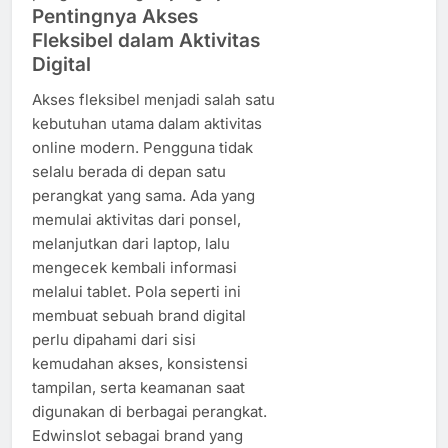
Pentingnya Akses
Fleksibel dalam Aktivitas
Digital
Akses fleksibel menjadi salah satu
kebutuhan utama dalam aktivitas
online modern. Pengguna tidak
selalu berada di depan satu
perangkat yang sama. Ada yang
memulai aktivitas dari ponsel,
melanjutkan dari laptop, lalu
mengecek kembali informasi
melalui tablet. Pola seperti ini
membuat sebuah brand digital
perlu dipahami dari sisi
kemudahan akses, konsistensi
tampilan, serta keamanan saat
digunakan di berbagai perangkat.
Edwinslot sebagai brand yang