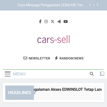
Skip
KAYA787 dan Inovasi Sistem untuk Kebutuhan
to
Pengguna Modern
content
Mengenal Karakteristik KAYA787 sebagai
Platform Digital Modern
Cara Menjaga Pengalaman Akses EDWINSLOT
Tetap Lancar dan Nyaman
Cara Menjaga Penggunaan LEBAH4D Tetap
Nyaman dan Teratur dalam Aktivitas Harian
KAYA787 dan Inovasi Sistem untuk Kebutuhan
Pengguna Modern
Cars Sell
Dapatkan Mobil Bekas Berkualitas Dengan
Mengenal Karakteristik KAYA787 sebagai
NEWSLETTER
RANDOM NEWS
Platform Digital Modern
Harga Terjangkau Di Cars Sell. Jual Beli
Mobil Dengan Mudah Dan Aman.
MENU
ra Menjaga Pengalaman Akses EDWINSLOT Tetap Lancar da
HEADLINES
eeks Ago