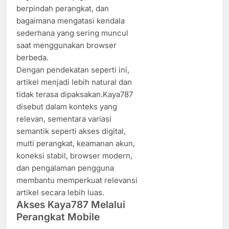
berpindah perangkat, dan
bagaimana mengatasi kendala
sederhana yang sering muncul
saat menggunakan browser
berbeda.
Dengan pendekatan seperti ini,
artikel menjadi lebih natural dan
tidak terasa dipaksakan.Kaya787
disebut dalam konteks yang
relevan, sementara variasi
semantik seperti akses digital,
multi perangkat, keamanan akun,
koneksi stabil, browser modern,
dan pengalaman pengguna
membantu memperkuat relevansi
artikel secara lebih luas.
Akses Kaya787 Melalui
Perangkat Mobile