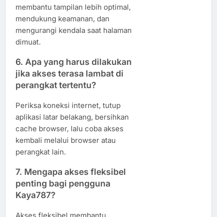
membantu tampilan lebih optimal,
mendukung keamanan, dan
mengurangi kendala saat halaman
dimuat.
6. Apa yang harus dilakukan
jika akses terasa lambat di
perangkat tertentu?
Periksa koneksi internet, tutup
aplikasi latar belakang, bersihkan
cache browser, lalu coba akses
kembali melalui browser atau
perangkat lain.
7. Mengapa akses fleksibel
penting bagi pengguna
Kaya787?
Akses fleksibel membantu