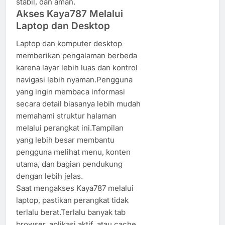
stabil, dan aman.
Akses Kaya787 Melalui
Laptop dan Desktop
Laptop dan komputer desktop
memberikan pengalaman berbeda
karena layar lebih luas dan kontrol
navigasi lebih nyaman.Pengguna
yang ingin membaca informasi
secara detail biasanya lebih mudah
memahami struktur halaman
melalui perangkat ini.Tampilan
yang lebih besar membantu
pengguna melihat menu, konten
utama, dan bagian pendukung
dengan lebih jelas.
Saat mengakses Kaya787 melalui
laptop, pastikan perangkat tidak
terlalu berat.Terlalu banyak tab
browser, aplikasi aktif, atau cache