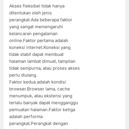
Akses fleksibel tidak hanya
ditentukan oleh jenis
perangkat.Ada beberapa faktor
yang sangat memengaruhi
kelancaran pengalaman
online.Faktor pertama adalah
koneksi internet.Koneksi yang
tidak stabil dapat membuat
halaman lambat dimuat, tampilan
tidak sempurna, atau proses akses
perlu diulang.
Faktor kedua adalah kondisi
browser.Browser lama, cache
menumpuk, atau ekstensi yang
terlalu banyak dapat mengganggu
pemuatan halaman.Faktor ketiga
adalah performa
perangkat.Perangkat dengan