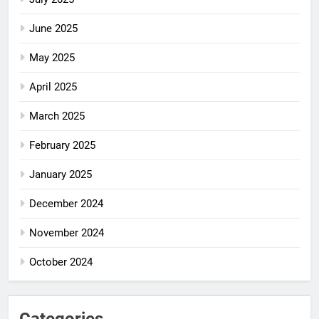
June 2025
May 2025
April 2025
March 2025
February 2025
January 2025
December 2024
November 2024
October 2024
Categories