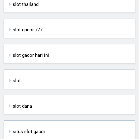
slot thailand
slot gacor 777
slot gacor hari ini
slot
slot dana
situs slot gacor