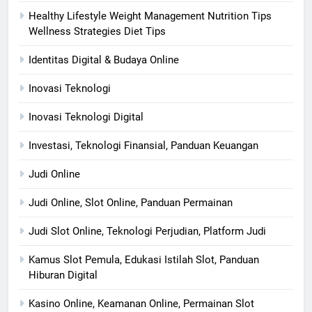
Healthy Lifestyle Weight Management Nutrition Tips
Wellness Strategies Diet Tips
Identitas Digital & Budaya Online
Inovasi Teknologi
Inovasi Teknologi Digital
Investasi, Teknologi Finansial, Panduan Keuangan
Judi Online
Judi Online, Slot Online, Panduan Permainan
Judi Slot Online, Teknologi Perjudian, Platform Judi
Kamus Slot Pemula, Edukasi Istilah Slot, Panduan
Hiburan Digital
Kasino Online, Keamanan Online, Permainan Slot