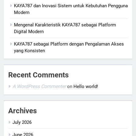
KAYA787 dan Inovasi Sistem untuk Kebutuhan Pengguna
Modern
Mengenal Karakteristik KAYA787 sebagai Platform
Digital Modern
KAYA787 sebagai Platform dengan Pengalaman Akses
yang Konsisten
Recent Comments
A WordPress Commenter
on
Hello world!
Archives
July 2026
June 2026