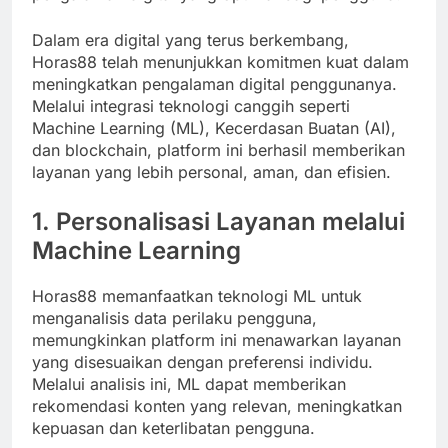
Dalam era digital yang terus berkembang,
Horas88 telah menunjukkan komitmen kuat dalam
meningkatkan pengalaman digital penggunanya.
Melalui integrasi teknologi canggih seperti
Machine Learning (ML), Kecerdasan Buatan (AI),
dan blockchain, platform ini berhasil memberikan
layanan yang lebih personal, aman, dan efisien.​
1. Personalisasi Layanan melalui
Machine Learning
Horas88 memanfaatkan teknologi ML untuk
menganalisis data perilaku pengguna,
memungkinkan platform ini menawarkan layanan
yang disesuaikan dengan preferensi individu.
Melalui analisis ini, ML dapat memberikan
rekomendasi konten yang relevan, meningkatkan
kepuasan dan keterlibatan pengguna. ​