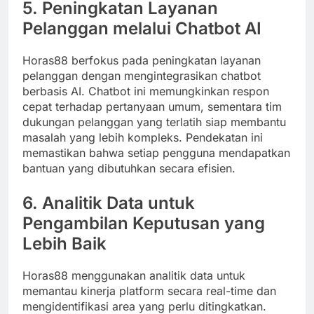
5. Peningkatan Layanan
Pelanggan melalui Chatbot AI
Horas88 berfokus pada peningkatan layanan
pelanggan dengan mengintegrasikan chatbot
berbasis AI. Chatbot ini memungkinkan respon
cepat terhadap pertanyaan umum, sementara tim
dukungan pelanggan yang terlatih siap membantu
masalah yang lebih kompleks. Pendekatan ini
memastikan bahwa setiap pengguna mendapatkan
bantuan yang dibutuhkan secara efisien. ​
6. Analitik Data untuk
Pengambilan Keputusan yang
Lebih Baik
Horas88 menggunakan analitik data untuk
memantau kinerja platform secara real-time dan
mengidentifikasi area yang perlu ditingkatkan.