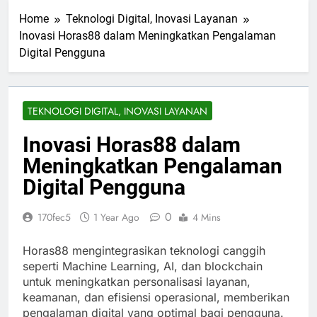
Home
Teknologi Digital, Inovasi Layanan
Inovasi Horas88 dalam Meningkatkan Pengalaman
Digital Pengguna
TEKNOLOGI DIGITAL, INOVASI LAYANAN
Inovasi Horas88 dalam
Meningkatkan Pengalaman
Digital Pengguna
0
170fec5
1 Year Ago
4 Mins
Horas88 mengintegrasikan teknologi canggih
seperti Machine Learning, AI, dan blockchain
untuk meningkatkan personalisasi layanan,
keamanan, dan efisiensi operasional, memberikan
pengalaman digital yang optimal bagi pengguna.