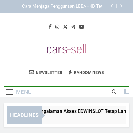
Skip
KAYA787 dan Inovasi Sistem untuk Kebutuhan
to
Pengguna Modern
content
Mengenal Karakteristik KAYA787 sebagai
Platform Digital Modern
Cara Menjaga Pengalaman Akses EDWINSLOT
Tetap Lancar dan Nyaman
Cara Menjaga Penggunaan LEBAH4D Tetap
Nyaman dan Teratur dalam Aktivitas Harian
KAYA787 dan Inovasi Sistem untuk Kebutuhan
Pengguna Modern
Cars Sell
Dapatkan Mobil Bekas Berkualitas Dengan
Mengenal Karakteristik KAYA787 sebagai
NEWSLETTER
RANDOM NEWS
Platform Digital Modern
Harga Terjangkau Di Cars Sell. Jual Beli
Mobil Dengan Mudah Dan Aman.
MENU
ara Menjaga Pengalaman Akses EDWINSLOT Tetap Lancar da
HEADLINES
Weeks Ago