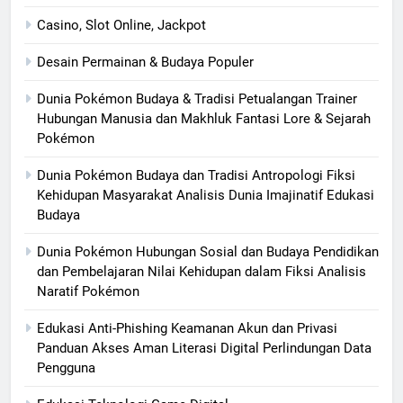
Casino, Slot Online, Jackpot
Desain Permainan & Budaya Populer
Dunia Pokémon Budaya & Tradisi Petualangan Trainer
Hubungan Manusia dan Makhluk Fantasi Lore & Sejarah
Pokémon
Dunia Pokémon Budaya dan Tradisi Antropologi Fiksi
Kehidupan Masyarakat Analisis Dunia Imajinatif Edukasi
Budaya
Dunia Pokémon Hubungan Sosial dan Budaya Pendidikan
dan Pembelajaran Nilai Kehidupan dalam Fiksi Analisis
Naratif Pokémon
Edukasi Anti-Phishing Keamanan Akun dan Privasi
Panduan Akses Aman Literasi Digital Perlindungan Data
Pengguna