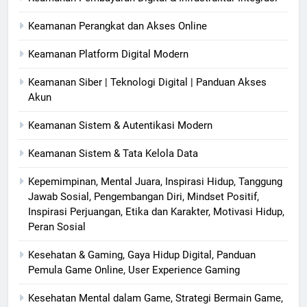
Keamanan Perangkat dan Akses Online
Keamanan Platform Digital Modern
Keamanan Siber | Teknologi Digital | Panduan Akses
Akun
Keamanan Sistem & Autentikasi Modern
Keamanan Sistem & Tata Kelola Data
Kepemimpinan, Mental Juara, Inspirasi Hidup, Tanggung
Jawab Sosial, Pengembangan Diri, Mindset Positif,
Inspirasi Perjuangan, Etika dan Karakter, Motivasi Hidup,
Peran Sosial
Kesehatan & Gaming, Gaya Hidup Digital, Panduan
Pemula Game Online, User Experience Gaming
Kesehatan Mental dalam Game, Strategi Bermain Game,