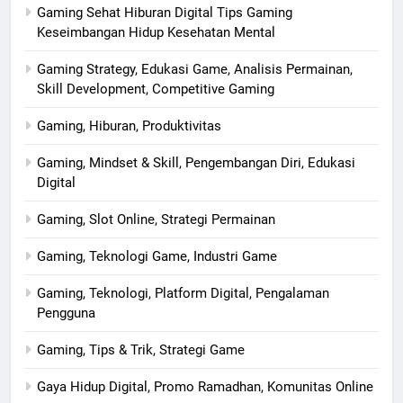
Gaming Sehat Hiburan Digital Tips Gaming
Keseimbangan Hidup Kesehatan Mental
Gaming Strategy, Edukasi Game, Analisis Permainan,
Skill Development, Competitive Gaming
Gaming, Hiburan, Produktivitas
Gaming, Mindset & Skill, Pengembangan Diri, Edukasi
Digital
Gaming, Slot Online, Strategi Permainan
Gaming, Teknologi Game, Industri Game
Gaming, Teknologi, Platform Digital, Pengalaman
Pengguna
Gaming, Tips & Trik, Strategi Game
Gaya Hidup Digital, Promo Ramadhan, Komunitas Online