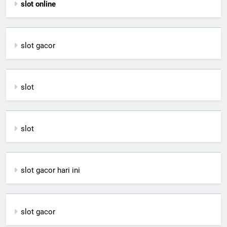
slot online
slot gacor
slot
slot
slot gacor hari ini
slot gacor