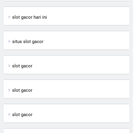
slot gacor hari ini
situs slot gacor
slot gacor
slot gacor
slot gacor