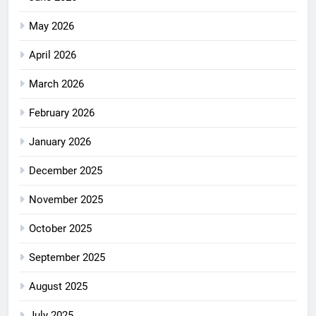
May 2026
April 2026
March 2026
February 2026
January 2026
December 2025
November 2025
October 2025
September 2025
August 2025
July 2025