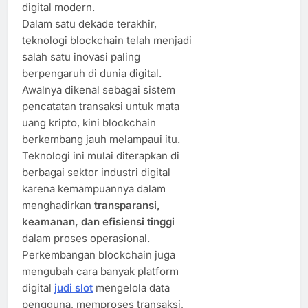
digital modern.
Dalam satu dekade terakhir,
teknologi blockchain telah menjadi
salah satu inovasi paling
berpengaruh di dunia digital.
Awalnya dikenal sebagai sistem
pencatatan transaksi untuk mata
uang kripto, kini blockchain
berkembang jauh melampaui itu.
Teknologi ini mulai diterapkan di
berbagai sektor industri digital
karena kemampuannya dalam
menghadirkan
transparansi,
keamanan, dan efisiensi tinggi
dalam proses operasional.
Perkembangan blockchain juga
mengubah cara banyak platform
digital
judi slot
mengelola data
pengguna, memproses transaksi,