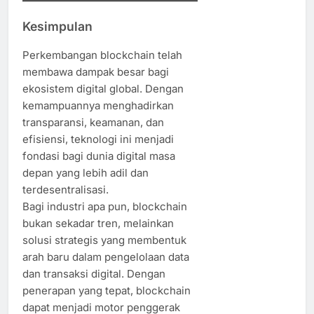
Kesimpulan
Perkembangan blockchain telah
membawa dampak besar bagi
ekosistem digital global. Dengan
kemampuannya menghadirkan
transparansi, keamanan, dan
efisiensi, teknologi ini menjadi
fondasi bagi dunia digital masa
depan yang lebih adil dan
terdesentralisasi.
Bagi industri apa pun, blockchain
bukan sekadar tren, melainkan
solusi strategis yang membentuk
arah baru dalam pengelolaan data
dan transaksi digital. Dengan
penerapan yang tepat, blockchain
dapat menjadi motor penggerak