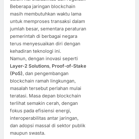
Beberapa jaringan blockchain
masih membutuhkan waktu lama
untuk memproses transaksi dalam
jumlah besar, sementara peraturan
pemerintah di berbagai negara
terus menyesuaikan diri dengan
kehadiran teknologi ini.
Namun, dengan inovasi seperti
Layer-2 Solutions
,
Proof-of-Stake
(PoS)
, dan pengembangan
blockchain ramah lingkungan,
masalah tersebut perlahan mulai
teratasi. Masa depan blockchain
terlihat semakin cerah, dengan
fokus pada efisiensi energi,
interoperabilitas antar jaringan,
dan adopsi massal di sektor publik
maupun swasta.