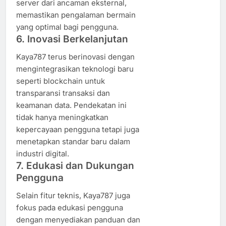
server dari ancaman eksternal,
memastikan pengalaman bermain
yang optimal bagi pengguna. ​
6. Inovasi Berkelanjutan
Kaya787 terus berinovasi dengan
mengintegrasikan teknologi baru
seperti blockchain untuk
transparansi transaksi dan
keamanan data. Pendekatan ini
tidak hanya meningkatkan
kepercayaan pengguna tetapi juga
menetapkan standar baru dalam
industri digital. ​
7. Edukasi dan Dukungan
Pengguna
Selain fitur teknis, Kaya787 juga
fokus pada edukasi pengguna
dengan menyediakan panduan dan