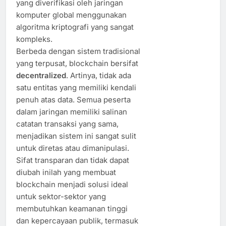
yang diverifikasi oleh jaringan
komputer global menggunakan
algoritma kriptografi yang sangat
kompleks.
Berbeda dengan sistem tradisional
yang terpusat, blockchain bersifat
decentralized
. Artinya, tidak ada
satu entitas yang memiliki kendali
penuh atas data. Semua peserta
dalam jaringan memiliki salinan
catatan transaksi yang sama,
menjadikan sistem ini sangat sulit
untuk diretas atau dimanipulasi.
Sifat transparan dan tidak dapat
diubah inilah yang membuat
blockchain menjadi solusi ideal
untuk sektor-sektor yang
membutuhkan keamanan tinggi
dan kepercayaan publik, termasuk