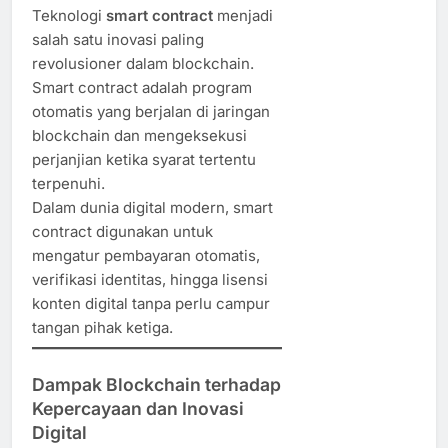
Teknologi
smart contract
menjadi
salah satu inovasi paling
revolusioner dalam blockchain.
Smart contract adalah program
otomatis yang berjalan di jaringan
blockchain dan mengeksekusi
perjanjian ketika syarat tertentu
terpenuhi.
Dalam dunia digital modern, smart
contract digunakan untuk
mengatur pembayaran otomatis,
verifikasi identitas, hingga lisensi
konten digital tanpa perlu campur
tangan pihak ketiga.
Dampak Blockchain terhadap
Kepercayaan dan Inovasi
Digital