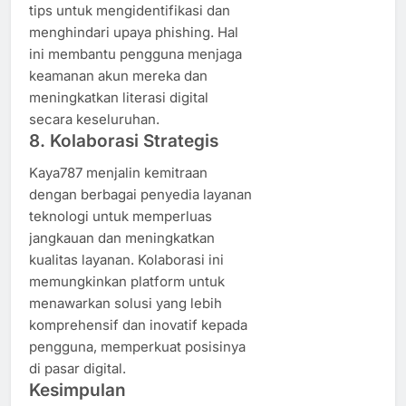
tips untuk mengidentifikasi dan
menghindari upaya phishing. Hal
ini membantu pengguna menjaga
keamanan akun mereka dan
meningkatkan literasi digital
secara keseluruhan. ​
8. Kolaborasi Strategis
Kaya787 menjalin kemitraan
dengan berbagai penyedia layanan
teknologi untuk memperluas
jangkauan dan meningkatkan
kualitas layanan. Kolaborasi ini
memungkinkan platform untuk
menawarkan solusi yang lebih
komprehensif dan inovatif kepada
pengguna, memperkuat posisinya
di pasar digital. ​
Kesimpulan