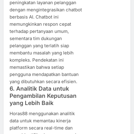
peningkatan layanan pelanggan
dengan mengintegrasikan chatbot
berbasis AI. Chatbot ini
memungkinkan respon cepat
terhadap pertanyaan umum,
sementara tim dukungan
pelanggan yang terlatih siap
membantu masalah yang lebih
kompleks. Pendekatan ini
memastikan bahwa setiap
pengguna mendapatkan bantuan
yang dibutuhkan secara efisien. ​
6. Analitik Data untuk
Pengambilan Keputusan
yang Lebih Baik
Horas88 menggunakan analitik
data untuk memantau kinerja
platform secara real-time dan