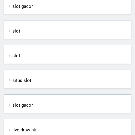
slot gacor
slot
slot
situs slot
slot gacor
live draw hk