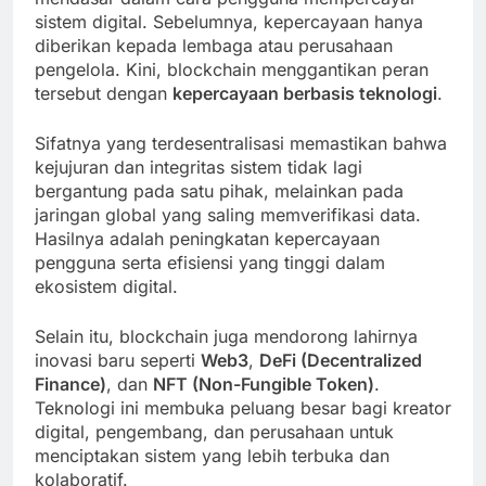
sistem digital. Sebelumnya, kepercayaan hanya
diberikan kepada lembaga atau perusahaan
pengelola. Kini, blockchain menggantikan peran
tersebut dengan
kepercayaan berbasis teknologi
.
Sifatnya yang terdesentralisasi memastikan bahwa
kejujuran dan integritas sistem tidak lagi
bergantung pada satu pihak, melainkan pada
jaringan global yang saling memverifikasi data.
Hasilnya adalah peningkatan kepercayaan
pengguna serta efisiensi yang tinggi dalam
ekosistem digital.
Selain itu, blockchain juga mendorong lahirnya
inovasi baru seperti
Web3
,
DeFi (Decentralized
Finance)
, dan
NFT (Non-Fungible Token)
.
Teknologi ini membuka peluang besar bagi kreator
digital, pengembang, dan perusahaan untuk
menciptakan sistem yang lebih terbuka dan
kolaboratif.