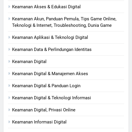
Keamanan Akses & Edukasi Digital
Keamanan Akun, Panduan Pemula, Tips Game Online,
Teknologi & Internet, Troubleshooting, Dunia Game
Keamanan Aplikasi & Teknologi Digital
Keamanan Data & Perlindungan Identitas
Keamanan Digital
Keamanan Digital & Manajemen Akses
Keamanan Digital & Panduan Login
Keamanan Digital & Teknologi Informasi
Keamanan Digital, Privasi Online
Keamanan Informasi Digital