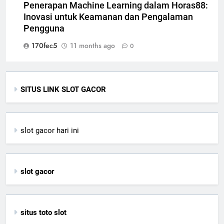
Penerapan Machine Learning dalam Horas88:
Inovasi untuk Keamanan dan Pengalaman
Pengguna
170fec5
11 months ago
0
SITUS LINK SLOT GACOR
slot gacor hari ini
slot gacor
situs toto slot