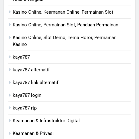
Kasino Online, Keamanan Online, Permainan Slot
Kasino Online, Permainan Slot, Panduan Permainan
Kasino Online, Slot Demo, Tema Horor, Permainan
Kasino
kaya787
kaya787 alternatif
kaya787 link alternatif
kaya787 login
kaya787 rtp
Keamanan & Infrastruktur Digital
Keamanan & Privasi