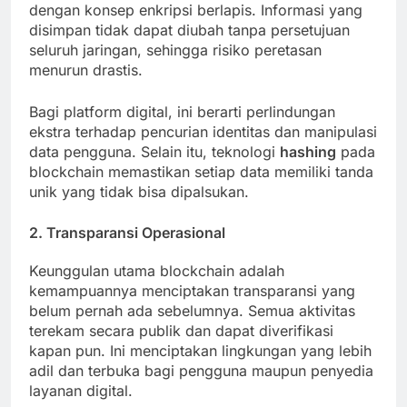
dengan konsep enkripsi berlapis. Informasi yang
disimpan tidak dapat diubah tanpa persetujuan
seluruh jaringan, sehingga risiko peretasan
menurun drastis.
Bagi platform digital, ini berarti perlindungan
ekstra terhadap pencurian identitas dan manipulasi
data pengguna. Selain itu, teknologi
hashing
pada
blockchain memastikan setiap data memiliki tanda
unik yang tidak bisa dipalsukan.
2.
Transparansi Operasional
Keunggulan utama blockchain adalah
kemampuannya menciptakan transparansi yang
belum pernah ada sebelumnya. Semua aktivitas
terekam secara publik dan dapat diverifikasi
kapan pun. Ini menciptakan lingkungan yang lebih
adil dan terbuka bagi pengguna maupun penyedia
layanan digital.