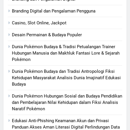
Branding Digital dan Pengalaman Pengguna
Casino, Slot Online, Jackpot
Desain Permainan & Budaya Populer
Dunia Pokémon Budaya & Tradisi Petualangan Trainer
Hubungan Manusia dan Makhluk Fantasi Lore & Sejarah
Pokémon
Dunia Pokémon Budaya dan Tradisi Antropologi Fiksi
Kehidupan Masyarakat Analisis Dunia Imajinatif Edukasi
Budaya
Dunia Pokémon Hubungan Sosial dan Budaya Pendidikan
dan Pembelajaran Nilai Kehidupan dalam Fiksi Analisis
Naratif Pokémon
Edukasi Anti-Phishing Keamanan Akun dan Privasi
Panduan Akses Aman Literasi Digital Perlindungan Data