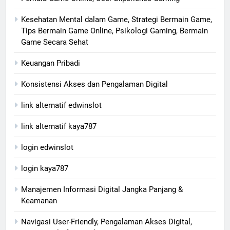
Kesehatan Mental dalam Game, Strategi Bermain Game,
Tips Bermain Game Online, Psikologi Gaming, Bermain
Game Secara Sehat
Keuangan Pribadi
Konsistensi Akses dan Pengalaman Digital
link alternatif edwinslot
link alternatif kaya787
login edwinslot
login kaya787
Manajemen Informasi Digital Jangka Panjang &
Keamanan
Navigasi User-Friendly, Pengalaman Akses Digital,