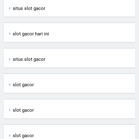
situs slot gacor
slot gacor hari ini
situs slot gacor
slot gacor
slot gacor
slot gacor