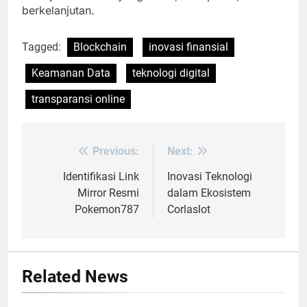
berkelanjutan.
Tagged:
Blockchain
inovasi finansial
Keamanan Data
teknologi digital
transparansi online
Previous:
Next:
Post
navigation
Identifikasi Link
Inovasi Teknologi
Mirror Resmi
dalam Ekosistem
Pokemon787
Corlaslot
Related News