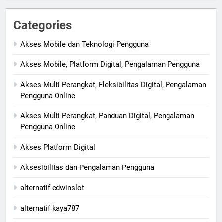
Categories
Akses Mobile dan Teknologi Pengguna
Akses Mobile, Platform Digital, Pengalaman Pengguna
Akses Multi Perangkat, Fleksibilitas Digital, Pengalaman
Pengguna Online
Akses Multi Perangkat, Panduan Digital, Pengalaman
Pengguna Online
Akses Platform Digital
Aksesibilitas dan Pengalaman Pengguna
alternatif edwinslot
alternatif kaya787