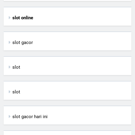
slot online
slot gacor
slot
slot
slot gacor hari ini