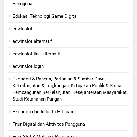
Pengguna
Edukasi Teknologi Game Digital
edwinslot
edwinslot alternatif
edwinslot link alternatif
edwinslot login
Ekonomi & Pangan, Pertanian & Sumber Daya,
Keberlanjutan & Lingkungan, Kebijakan Publik & Sosial,
Pembangunan Berkelanjutan, Kesejahteraan Masyarakat,
Studi Ketahanan Pangan
Ekonomi dan Industri Hiburan
Fitur Digital dan Aktivitas Pengguna
Fitur Slot & Mekanik Permainan