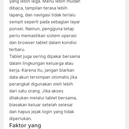
yang lebih lega. Menu lebih mudah
dibaca, tampilan terasa lebih
lapang, dan navigasi tidak terlalu
sempit seperti pada sebagian layar
ponsel. Namun, pengguna tetap
perlu memastikan sistem operasi
dan browser tablet dalam kondisi
terbaru.
Tablet juga sering dipakai bersama
dalam lingkungan keluarga atau
kerja. Karena itu, jangan biarkan
data akun tersimpan otomatis jika
perangkat digunakan oleh lebih
dari satu orang. Jika akses
dilakukan melalui tablet bersama,
biasakan keluar setelah selesai
dan hapus jejak login yang tidak
diperlukan.
Faktor yang