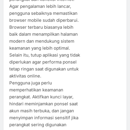
Agar pengalaman lebih lancar,
pengguna sebaiknya memastikan
browser mobile sudah diperbarui.
Browser terbaru biasanya lebih
baik dalam menampilkan halaman
modern dan mendukung sistem
keamanan yang lebih optimal.
Selain itu, tutup aplikasi yang tidak
diperlukan agar performa ponsel
tetap ringan saat digunakan untuk
aktivitas online.
Pengguna juga perlu
memperhatikan keamanan
perangkat. Aktifkan kunci layar,
hindari meminjamkan ponsel saat
akun masih terbuka, dan jangan
menyimpan informasi sensitif jika
perangkat sering digunakan