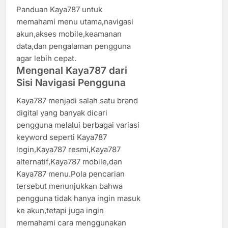
Panduan Kaya787 untuk
memahami menu utama,navigasi
akun,akses mobile,keamanan
data,dan pengalaman pengguna
agar lebih cepat.
Mengenal Kaya787 dari
Sisi Navigasi Pengguna
Kaya787 menjadi salah satu brand
digital yang banyak dicari
pengguna melalui berbagai variasi
keyword seperti Kaya787
login,Kaya787 resmi,Kaya787
alternatif,Kaya787 mobile,dan
Kaya787 menu.Pola pencarian
tersebut menunjukkan bahwa
pengguna tidak hanya ingin masuk
ke akun,tetapi juga ingin
memahami cara menggunakan