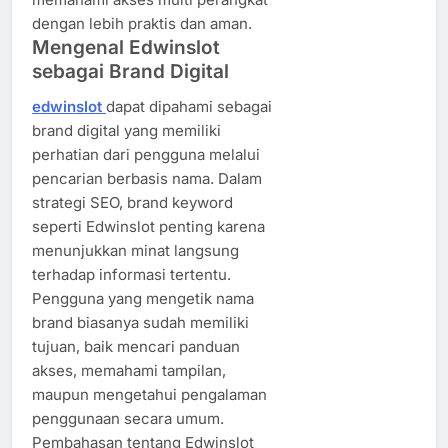
dengan lebih praktis dan aman.
Mengenal Edwinslot
sebagai Brand Digital
edwinslot
dapat dipahami sebagai
brand digital yang memiliki
perhatian dari pengguna melalui
pencarian berbasis nama. Dalam
strategi SEO, brand keyword
seperti Edwinslot penting karena
menunjukkan minat langsung
terhadap informasi tertentu.
Pengguna yang mengetik nama
brand biasanya sudah memiliki
tujuan, baik mencari panduan
akses, memahami tampilan,
maupun mengetahui pengalaman
penggunaan secara umum.
Pembahasan tentang Edwinslot