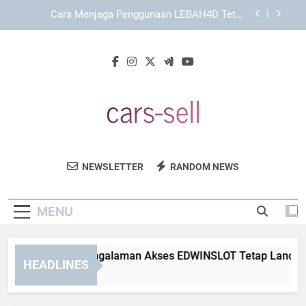
Skip
KAYA787 dan Inovasi Sistem untuk Kebutuhan
to
Pengguna Modern
content
Mengenal Karakteristik KAYA787 sebagai
Platform Digital Modern
Cara Menjaga Pengalaman Akses EDWINSLOT
Tetap Lancar dan Nyaman
Cara Menjaga Penggunaan LEBAH4D Tetap
Nyaman dan Teratur dalam Aktivitas Harian
KAYA787 dan Inovasi Sistem untuk Kebutuhan
Pengguna Modern
Cars Sell
Dapatkan Mobil Bekas Berkualitas Dengan
Mengenal Karakteristik KAYA787 sebagai
NEWSLETTER
RANDOM NEWS
Platform Digital Modern
Harga Terjangkau Di Cars Sell. Jual Beli
Mobil Dengan Mudah Dan Aman.
MENU
ra Menjaga Pengalaman Akses EDWINSLOT Tetap Lancar da
HEADLINES
eeks Ago