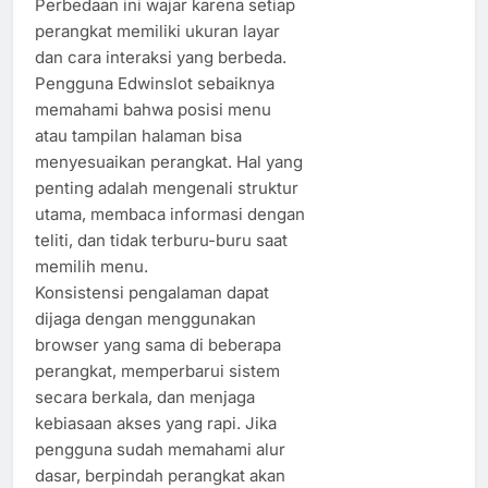
Perbedaan ini wajar karena setiap
perangkat memiliki ukuran layar
dan cara interaksi yang berbeda.
Pengguna Edwinslot sebaiknya
memahami bahwa posisi menu
atau tampilan halaman bisa
menyesuaikan perangkat. Hal yang
penting adalah mengenali struktur
utama, membaca informasi dengan
teliti, dan tidak terburu-buru saat
memilih menu.
Konsistensi pengalaman dapat
dijaga dengan menggunakan
browser yang sama di beberapa
perangkat, memperbarui sistem
secara berkala, dan menjaga
kebiasaan akses yang rapi. Jika
pengguna sudah memahami alur
dasar, berpindah perangkat akan