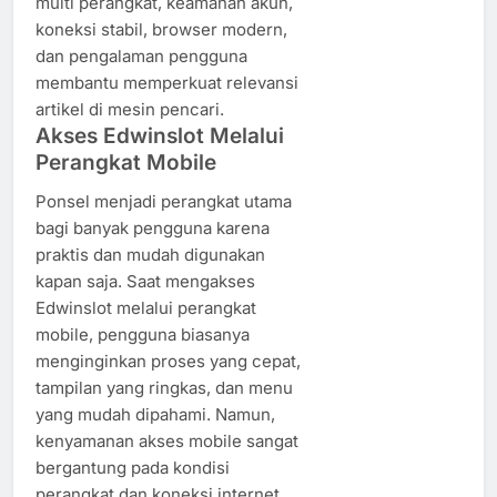
multi perangkat, keamanan akun,
koneksi stabil, browser modern,
dan pengalaman pengguna
membantu memperkuat relevansi
artikel di mesin pencari.
Akses Edwinslot Melalui
Perangkat Mobile
Ponsel menjadi perangkat utama
bagi banyak pengguna karena
praktis dan mudah digunakan
kapan saja. Saat mengakses
Edwinslot melalui perangkat
mobile, pengguna biasanya
menginginkan proses yang cepat,
tampilan yang ringkas, dan menu
yang mudah dipahami. Namun,
kenyamanan akses mobile sangat
bergantung pada kondisi
perangkat dan koneksi internet.