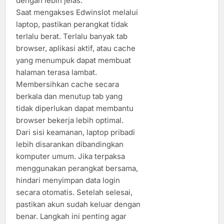
dengan lebih jelas.
Saat mengakses Edwinslot melalui
laptop, pastikan perangkat tidak
terlalu berat. Terlalu banyak tab
browser, aplikasi aktif, atau cache
yang menumpuk dapat membuat
halaman terasa lambat.
Membersihkan cache secara
berkala dan menutup tab yang
tidak diperlukan dapat membantu
browser bekerja lebih optimal.
Dari sisi keamanan, laptop pribadi
lebih disarankan dibandingkan
komputer umum. Jika terpaksa
menggunakan perangkat bersama,
hindari menyimpan data login
secara otomatis. Setelah selesai,
pastikan akun sudah keluar dengan
benar. Langkah ini penting agar