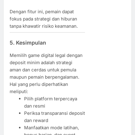
Dengan fitur ini, pemain dapat
fokus pada strategi dan hiburan
tanpa khawatir risiko keamanan.
5. Kesimpulan
Memilih game digital legal dengan
deposit minim adalah strategi
aman dan cerdas untuk pemula
maupun pemain berpengalaman.
Hal yang perlu diperhatikan
meliputi:
Pilih platform terpercaya
dan resmi
Periksa transparansi deposit
dan reward
Manfaatkan mode latihan,
bonus harian, dan event