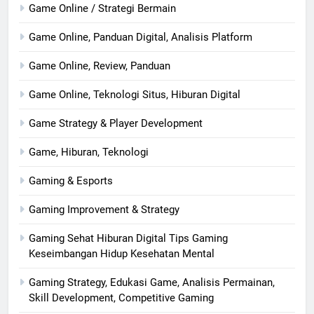
Game Online / Strategi Bermain
Game Online, Panduan Digital, Analisis Platform
Game Online, Review, Panduan
Game Online, Teknologi Situs, Hiburan Digital
Game Strategy & Player Development
Game, Hiburan, Teknologi
Gaming & Esports
Gaming Improvement & Strategy
Gaming Sehat Hiburan Digital Tips Gaming
Keseimbangan Hidup Kesehatan Mental
Gaming Strategy, Edukasi Game, Analisis Permainan,
Skill Development, Competitive Gaming