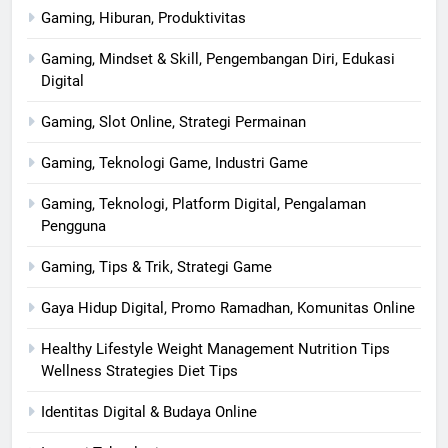
Gaming, Hiburan, Produktivitas
Gaming, Mindset & Skill, Pengembangan Diri, Edukasi
Digital
Gaming, Slot Online, Strategi Permainan
Gaming, Teknologi Game, Industri Game
Gaming, Teknologi, Platform Digital, Pengalaman
Pengguna
Gaming, Tips & Trik, Strategi Game
Gaya Hidup Digital, Promo Ramadhan, Komunitas Online
Healthy Lifestyle Weight Management Nutrition Tips
Wellness Strategies Diet Tips
Identitas Digital & Budaya Online