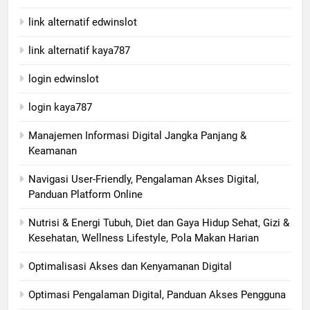
link alternatif edwinslot
link alternatif kaya787
login edwinslot
login kaya787
Manajemen Informasi Digital Jangka Panjang &
Keamanan
Navigasi User-Friendly, Pengalaman Akses Digital,
Panduan Platform Online
Nutrisi & Energi Tubuh, Diet dan Gaya Hidup Sehat, Gizi &
Kesehatan, Wellness Lifestyle, Pola Makan Harian
Optimalisasi Akses dan Kenyamanan Digital
Optimasi Pengalaman Digital, Panduan Akses Pengguna