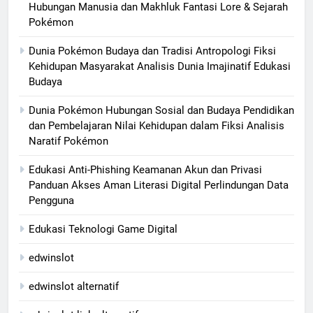
Hubungan Manusia dan Makhluk Fantasi Lore & Sejarah
Pokémon
Dunia Pokémon Budaya dan Tradisi Antropologi Fiksi
Kehidupan Masyarakat Analisis Dunia Imajinatif Edukasi
Budaya
Dunia Pokémon Hubungan Sosial dan Budaya Pendidikan
dan Pembelajaran Nilai Kehidupan dalam Fiksi Analisis
Naratif Pokémon
Edukasi Anti-Phishing Keamanan Akun dan Privasi
Panduan Akses Aman Literasi Digital Perlindungan Data
Pengguna
Edukasi Teknologi Game Digital
edwinslot
edwinslot alternatif