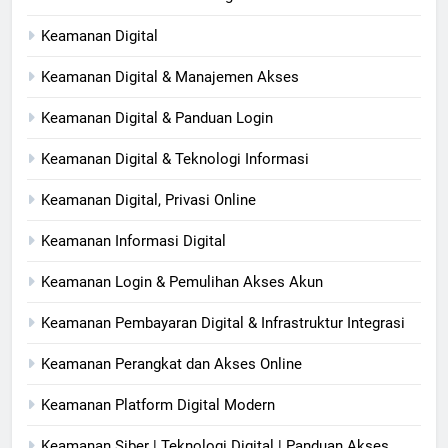
Keamanan Digital
Keamanan Digital & Manajemen Akses
Keamanan Digital & Panduan Login
Keamanan Digital & Teknologi Informasi
Keamanan Digital, Privasi Online
Keamanan Informasi Digital
Keamanan Login & Pemulihan Akses Akun
Keamanan Pembayaran Digital & Infrastruktur Integrasi
Keamanan Perangkat dan Akses Online
Keamanan Platform Digital Modern
Keamanan Siber | Teknologi Digital | Panduan Akses