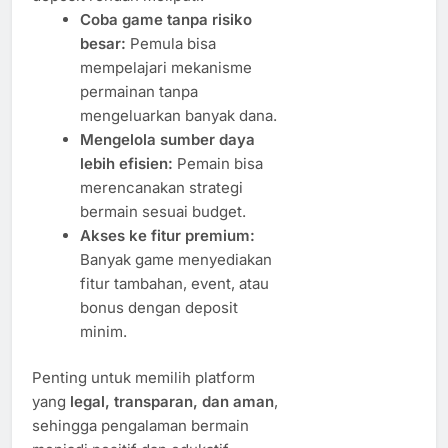
Coba game tanpa risiko
besar:
Pemula bisa
mempelajari mekanisme
permainan tanpa
mengeluarkan banyak dana.
Mengelola sumber daya
lebih efisien:
Pemain bisa
merencanakan strategi
bermain sesuai budget.
Akses ke fitur premium:
Banyak game menyediakan
fitur tambahan, event, atau
bonus dengan deposit
minim.
Penting untuk memilih platform
yang
legal, transparan, dan aman
,
sehingga pengalaman bermain