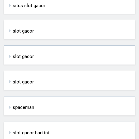
situs slot gacor
slot gacor
slot gacor
slot gacor
spaceman
slot gacor hari ini