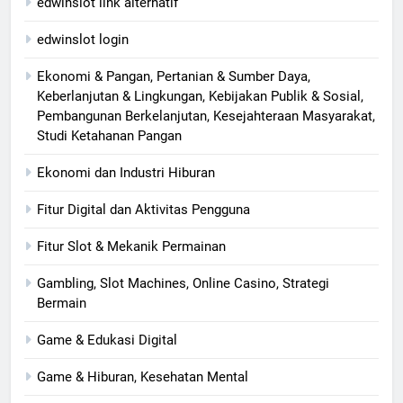
edwinslot link alternatif
edwinslot login
Ekonomi & Pangan, Pertanian & Sumber Daya,
Keberlanjutan & Lingkungan, Kebijakan Publik & Sosial,
Pembangunan Berkelanjutan, Kesejahteraan Masyarakat,
Studi Ketahanan Pangan
Ekonomi dan Industri Hiburan
Fitur Digital dan Aktivitas Pengguna
Fitur Slot & Mekanik Permainan
Gambling, Slot Machines, Online Casino, Strategi
Bermain
Game & Edukasi Digital
Game & Hiburan, Kesehatan Mental