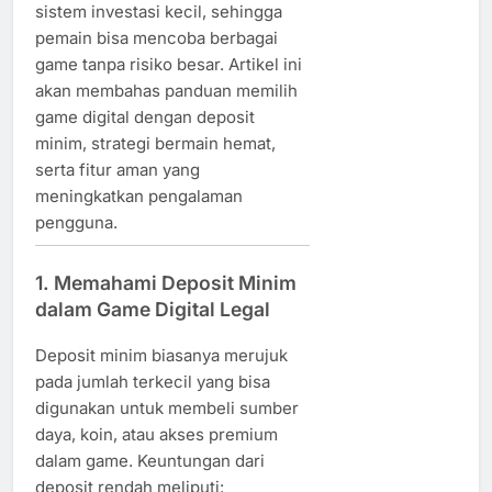
sistem investasi kecil, sehingga
pemain bisa mencoba berbagai
game tanpa risiko besar. Artikel ini
akan membahas panduan memilih
game digital dengan deposit
minim, strategi bermain hemat,
serta fitur aman yang
meningkatkan pengalaman
pengguna.
1. Memahami Deposit Minim
dalam Game Digital Legal
Deposit minim biasanya merujuk
pada jumlah terkecil yang bisa
digunakan untuk membeli sumber
daya, koin, atau akses premium
dalam game. Keuntungan dari
deposit rendah meliputi: