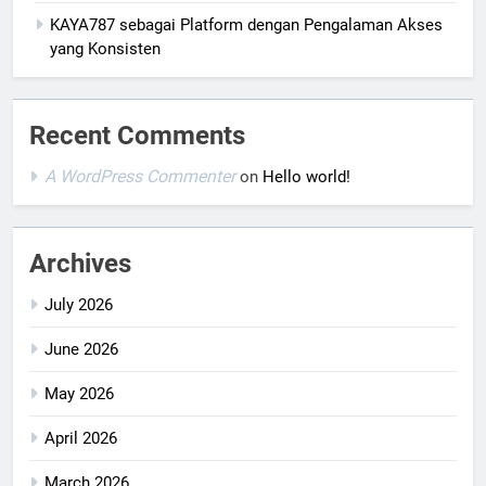
KAYA787 sebagai Platform dengan Pengalaman Akses
yang Konsisten
Recent Comments
A WordPress Commenter
on
Hello world!
Archives
July 2026
June 2026
May 2026
April 2026
March 2026