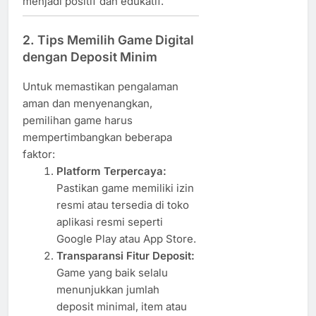
menjadi positif dan edukatif.
2. Tips Memilih Game Digital
dengan Deposit Minim
Untuk memastikan pengalaman
aman dan menyenangkan,
pemilihan game harus
mempertimbangkan beberapa
faktor:
Platform Terpercaya:
Pastikan game memiliki izin
resmi atau tersedia di toko
aplikasi resmi seperti
Google Play atau App Store.
Transparansi Fitur Deposit:
Game yang baik selalu
menunjukkan jumlah
deposit minimal, item atau