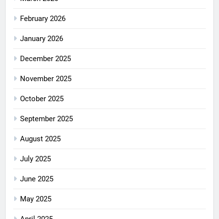
February 2026
January 2026
December 2025
November 2025
October 2025
September 2025
August 2025
July 2025
June 2025
May 2025