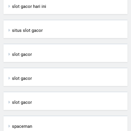
slot gacor hari ini
situs slot gacor
slot gacor
slot gacor
slot gacor
spaceman