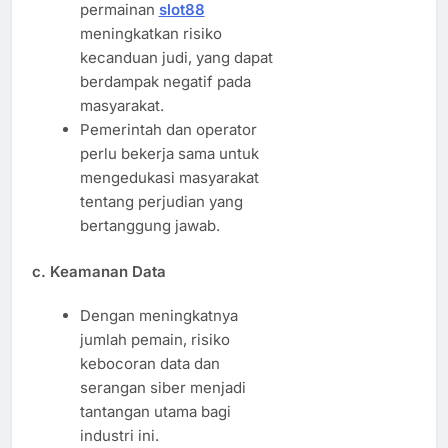
permainan
slot88
meningkatkan risiko
kecanduan judi, yang dapat
berdampak negatif pada
masyarakat.
Pemerintah dan operator
perlu bekerja sama untuk
mengedukasi masyarakat
tentang perjudian yang
bertanggung jawab.
c. Keamanan Data
Dengan meningkatnya
jumlah pemain, risiko
kebocoran data dan
serangan siber menjadi
tantangan utama bagi
industri ini.