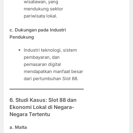
wisatawan, yang
mendukung sektor
pariwisata lokal.
c. Dukungan pada Industri
Pendukung
Industri teknologi, sistem
pembayaran, dan
pemasaran digital
mendapatkan manfaat besar
dari pertumbuhan Slot 88.
6. Studi Kasus: Slot 88 dan
Ekonomi Lokal di Negara-
Negara Tertentu
a. Malta