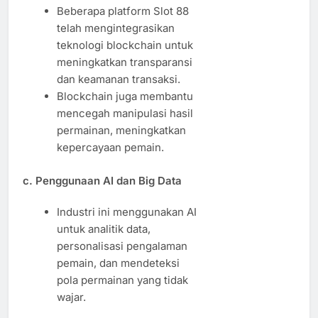
Beberapa platform Slot 88
telah mengintegrasikan
teknologi blockchain untuk
meningkatkan transparansi
dan keamanan transaksi.
Blockchain juga membantu
mencegah manipulasi hasil
permainan, meningkatkan
kepercayaan pemain.
c. Penggunaan AI dan Big Data
Industri ini menggunakan AI
untuk analitik data,
personalisasi pengalaman
pemain, dan mendeteksi
pola permainan yang tidak
wajar.