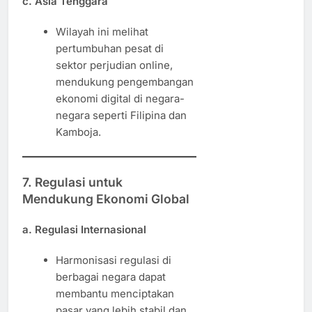
c. Asia Tenggara
Wilayah ini melihat
pertumbuhan pesat di
sektor perjudian online,
mendukung pengembangan
ekonomi digital di negara-
negara seperti Filipina dan
Kamboja.
7. Regulasi untuk
Mendukung Ekonomi Global
a. Regulasi Internasional
Harmonisasi regulasi di
berbagai negara dapat
membantu menciptakan
pasar yang lebih stabil dan