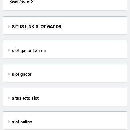
Read More
SITUS LINK SLOT GACOR
slot gacor hari ini
slot gacor
situs toto slot
slot online