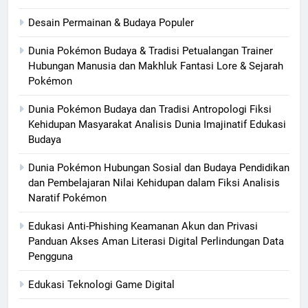
Desain Permainan & Budaya Populer
Dunia Pokémon Budaya & Tradisi Petualangan Trainer
Hubungan Manusia dan Makhluk Fantasi Lore & Sejarah
Pokémon
Dunia Pokémon Budaya dan Tradisi Antropologi Fiksi
Kehidupan Masyarakat Analisis Dunia Imajinatif Edukasi
Budaya
Dunia Pokémon Hubungan Sosial dan Budaya Pendidikan
dan Pembelajaran Nilai Kehidupan dalam Fiksi Analisis
Naratif Pokémon
Edukasi Anti-Phishing Keamanan Akun dan Privasi
Panduan Akses Aman Literasi Digital Perlindungan Data
Pengguna
Edukasi Teknologi Game Digital