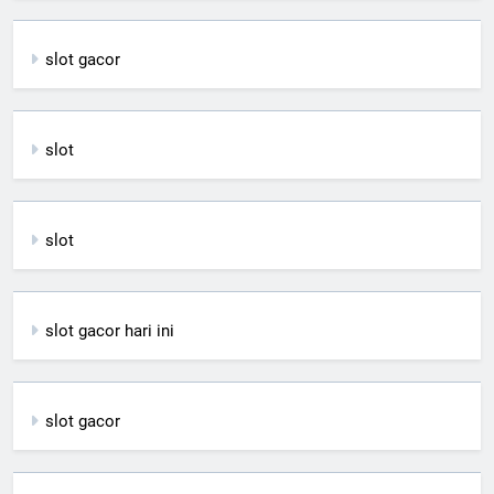
slot gacor
slot
slot
slot gacor hari ini
slot gacor