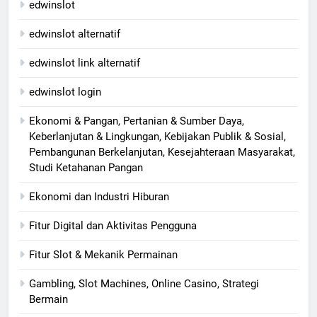
edwinslot
edwinslot alternatif
edwinslot link alternatif
edwinslot login
Ekonomi & Pangan, Pertanian & Sumber Daya,
Keberlanjutan & Lingkungan, Kebijakan Publik & Sosial,
Pembangunan Berkelanjutan, Kesejahteraan Masyarakat,
Studi Ketahanan Pangan
Ekonomi dan Industri Hiburan
Fitur Digital dan Aktivitas Pengguna
Fitur Slot & Mekanik Permainan
Gambling, Slot Machines, Online Casino, Strategi
Bermain