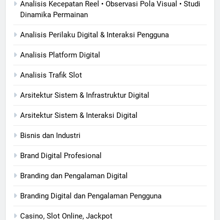
Analisis Kecepatan Reel • Observasi Pola Visual • Studi
Dinamika Permainan
Analisis Perilaku Digital & Interaksi Pengguna
Analisis Platform Digital
Analisis Trafik Slot
Arsitektur Sistem & Infrastruktur Digital
Arsitektur Sistem & Interaksi Digital
Bisnis dan Industri
Brand Digital Profesional
Branding dan Pengalaman Digital
Branding Digital dan Pengalaman Pengguna
Casino, Slot Online, Jackpot