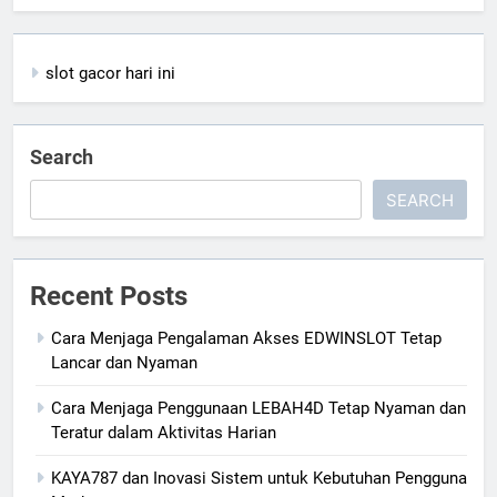
slot gacor hari ini
Search
SEARCH
Recent Posts
Cara Menjaga Pengalaman Akses EDWINSLOT Tetap
Lancar dan Nyaman
Cara Menjaga Penggunaan LEBAH4D Tetap Nyaman dan
Teratur dalam Aktivitas Harian
KAYA787 dan Inovasi Sistem untuk Kebutuhan Pengguna