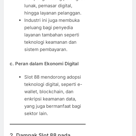
lunak, pemasar digital,
hingga layanan pelanggan.
Industri ini juga membuka
peluang bagi penyedia
layanan tambahan seperti
teknologi keamanan dan
sistem pembayaran.
c. Peran dalam Ekonomi Digital
Slot 88 mendorong adopsi
teknologi digital, seperti e-
wallet, blockchain, dan
enkripsi keamanan data,
yang juga bermanfaat bagi
sektor lain.
2. Dampak Slot 88 pada