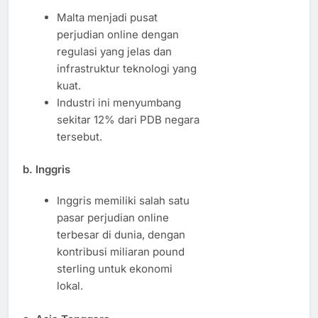
Malta menjadi pusat
perjudian online dengan
regulasi yang jelas dan
infrastruktur teknologi yang
kuat.
Industri ini menyumbang
sekitar 12% dari PDB negara
tersebut.
b. Inggris
Inggris memiliki salah satu
pasar perjudian online
terbesar di dunia, dengan
kontribusi miliaran pound
sterling untuk ekonomi
lokal.