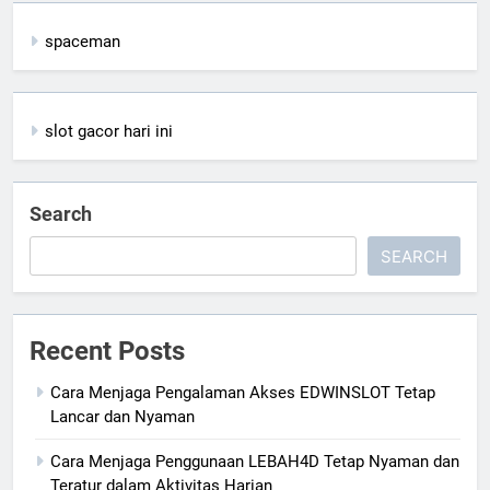
spaceman
slot gacor hari ini
Search
SEARCH
Recent Posts
Cara Menjaga Pengalaman Akses EDWINSLOT Tetap
Lancar dan Nyaman
Cara Menjaga Penggunaan LEBAH4D Tetap Nyaman dan
Teratur dalam Aktivitas Harian