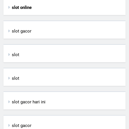
slot online
slot gacor
slot
slot
slot gacor hari ini
slot gacor