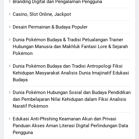
Branding Digital dan Pengalaman Pengguna
Casino, Slot Online, Jackpot
Desain Permainan & Budaya Populer
Dunia Pokémon Budaya & Tradisi Petualangan Trainer
Hubungan Manusia dan Makhluk Fantasi Lore & Sejarah
Pokémon
Dunia Pokémon Budaya dan Tradisi Antropologi Fiksi
Kehidupan Masyarakat Analisis Dunia Imajinatif Edukasi
Budaya
Dunia Pokémon Hubungan Sosial dan Budaya Pendidikan
dan Pembelajaran Nilai Kehidupan dalam Fiksi Analisis
Naratif Pokémon
Edukasi Anti-Phishing Keamanan Akun dan Privasi
Panduan Akses Aman Literasi Digital Perlindungan Data
Pengguna