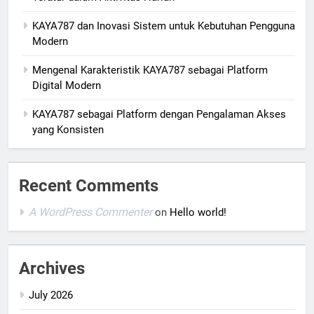
KAYA787 dan Inovasi Sistem untuk Kebutuhan Pengguna
Modern
Mengenal Karakteristik KAYA787 sebagai Platform
Digital Modern
KAYA787 sebagai Platform dengan Pengalaman Akses
yang Konsisten
Recent Comments
A WordPress Commenter
on
Hello world!
Archives
July 2026