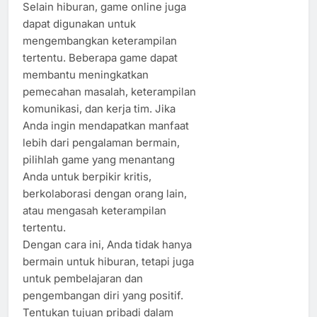
Selain hiburan, game online juga
dapat digunakan untuk
mengembangkan keterampilan
tertentu. Beberapa game dapat
membantu meningkatkan
pemecahan masalah, keterampilan
komunikasi, dan kerja tim. Jika
Anda ingin mendapatkan manfaat
lebih dari pengalaman bermain,
pilihlah game yang menantang
Anda untuk berpikir kritis,
berkolaborasi dengan orang lain,
atau mengasah keterampilan
tertentu.
Dengan cara ini, Anda tidak hanya
bermain untuk hiburan, tetapi juga
untuk pembelajaran dan
pengembangan diri yang positif.
Tentukan tujuan pribadi dalam