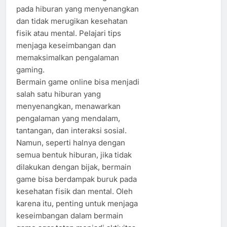
pada hiburan yang menyenangkan
dan tidak merugikan kesehatan
fisik atau mental. Pelajari tips
menjaga keseimbangan dan
memaksimalkan pengalaman
gaming.
Bermain game online bisa menjadi
salah satu hiburan yang
menyenangkan, menawarkan
pengalaman yang mendalam,
tantangan, dan interaksi sosial.
Namun, seperti halnya dengan
semua bentuk hiburan, jika tidak
dilakukan dengan bijak, bermain
game bisa berdampak buruk pada
kesehatan fisik dan mental. Oleh
karena itu, penting untuk menjaga
keseimbangan dalam bermain