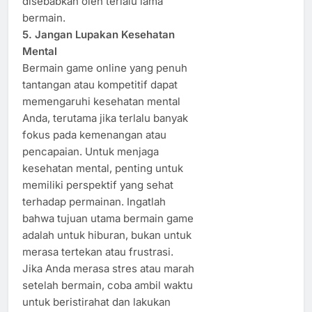
disebabkan oleh terlalu lama
bermain.
5. Jangan Lupakan Kesehatan
Mental
Bermain game online yang penuh
tantangan atau kompetitif dapat
memengaruhi kesehatan mental
Anda, terutama jika terlalu banyak
fokus pada kemenangan atau
pencapaian. Untuk menjaga
kesehatan mental, penting untuk
memiliki perspektif yang sehat
terhadap permainan. Ingatlah
bahwa tujuan utama bermain game
adalah untuk hiburan, bukan untuk
merasa tertekan atau frustrasi.
Jika Anda merasa stres atau marah
setelah bermain, coba ambil waktu
untuk beristirahat dan lakukan