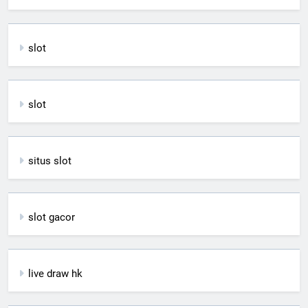
slot
slot
situs slot
slot gacor
live draw hk