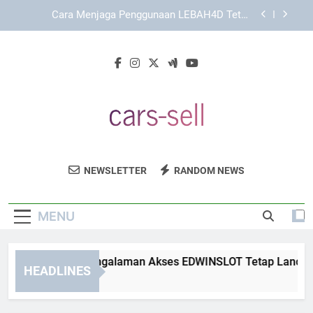
Skip
KAYA787 dan Inovasi Sistem untuk Kebutuhan
to
Pengguna Modern
content
Mengenal Karakteristik KAYA787 sebagai
Platform Digital Modern
Cara Menjaga Pengalaman Akses EDWINSLOT
Tetap Lancar dan Nyaman
Cara Menjaga Penggunaan LEBAH4D Tetap
Nyaman dan Teratur dalam Aktivitas Harian
KAYA787 dan Inovasi Sistem untuk Kebutuhan
Pengguna Modern
Cars Sell
Dapatkan Mobil Bekas Berkualitas Dengan
Mengenal Karakteristik KAYA787 sebagai
NEWSLETTER
RANDOM NEWS
Platform Digital Modern
Harga Terjangkau Di Cars Sell. Jual Beli
Mobil Dengan Mudah Dan Aman.
MENU
ara Menjaga Pengalaman Akses EDWINSLOT Tetap Lancar d
HEADLINES
 Weeks Ago