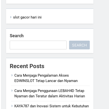
slot gacor hari ini
Search
SEARCH
Recent Posts
Cara Menjaga Pengalaman Akses
EDWINSLOT Tetap Lancar dan Nyaman
Cara Menjaga Penggunaan LEBAH4D Tetap
Nyaman dan Teratur dalam Aktivitas Harian
KAYA787 dan Inovasi Sistem untuk Kebutuhan