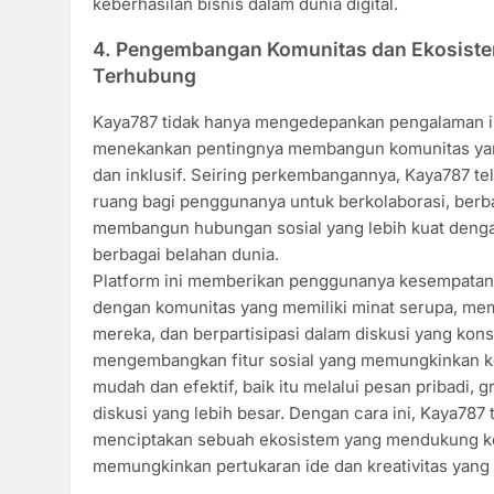
keberhasilan bisnis dalam dunia digital.
4.
Pengembangan Komunitas dan Ekosiste
Terhubung
Kaya787 tidak hanya mengedepankan pengalaman ind
menekankan pentingnya membangun komunitas yan
dan inklusif. Seiring perkembangannya, Kaya787 t
ruang bagi penggunanya untuk berkolaborasi, berb
membangun hubungan sosial yang lebih kuat dengan
berbagai belahan dunia.
Platform ini memberikan penggunanya kesempatan
dengan komunitas yang memiliki minat serupa, mem
mereka, dan berpartisipasi dalam diskusi yang kons
mengembangkan fitur sosial yang memungkinkan k
mudah dan efektif, baik itu melalui pesan pribadi, g
diskusi yang lebih besar. Dengan cara ini, Kaya787 
menciptakan sebuah ekosistem yang mendukung kol
memungkinkan pertukaran ide dan kreativitas yang