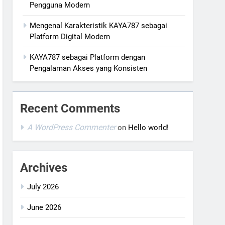
Pengguna Modern
Mengenal Karakteristik KAYA787 sebagai
Platform Digital Modern
KAYA787 sebagai Platform dengan
Pengalaman Akses yang Konsisten
Recent Comments
A WordPress Commenter
on
Hello world!
Archives
July 2026
June 2026