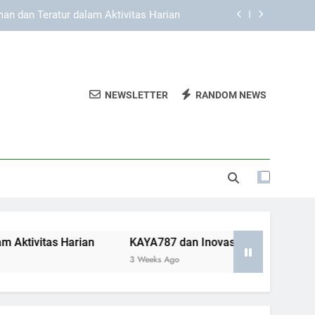
 dan Teratur dalam Aktivitas Harian
tem untuk Kebutuhan Pengguna Modern
YA787 sebagai Platform Digital Modern
NEWSLETTER
RANDOM NEWS
 EDWINSLOT Tetap Lancar dan Nyaman
 dan Teratur dalam Aktivitas Harian
. Jual Beli Mobil Dengan Mudah Dan Aman.
tem untuk Kebutuhan Pengguna Modern
YA787 sebagai Platform Digital Modern
Harian
KAYA787 dan Inovasi Sistem untuk Kebutuhan 
3 Weeks Ago