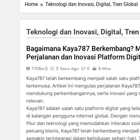
Home
Teknologi dan Inovasi, Digital, Tren Global
Teknologi dan Inovasi, Digital, Tren
Bagaimana Kaya787 Berkembang? M
Perjalanan dan Inovasi Platform Digit
170fec5
2 Years Ago
0
8 Mins
Kaya787 telah berkembang menjadi salah satu platf
terkemuka. Artikel ini mengulas perjalanan Kaya787,
mendukung perkembangannya, serta inovasi yang
relevan.
Kaya787 adalah salah satu platform digital yang tel
di kalangan pengguna internet global. Dengan men
fitur dan teknologi yang memudahkan interaksi sosi
peluang bisnis, Kaya787 telah berkembang menjadi
semakin terintegrasi dalam kehidupan sehari-hari. 