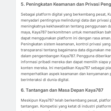
5.
Peningkatan Keamanan dan Privasi Pen
Sebagai platform digital yang berkembang pesat, K
menyadari pentingnya melindungi data dan privas
meningkatnya kekhawatiran tentang penggunaan dat
maya, Kaya787 berkomitmen untuk memastikan ba
dapat menggunakan platform ini dengan rasa aman
Peningkatan sistem keamanan, kontrol privasi yang l
transparansi tentang bagaimana data digunakan me
dalam pengembangan Kaya787. Pengguna diberikan 
informasi pribadi mereka dan dapat memilih siapa
konten mereka. Ini menjadikan Kaya787 sebagai pl
memperhatikan aspek keamanan dan kenyamanan 
berinteraksi di dunia digital.
6.
Tantangan dan Masa Depan Kaya787
Meskipun Kaya787 telah berkembang pesat, platform 
tantangan. Kompetisi yang ketat di industri platform