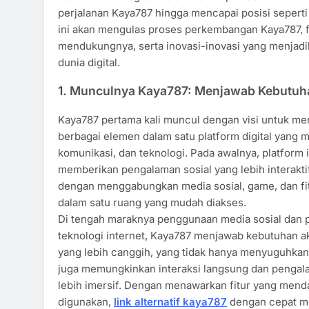
perjalanan Kaya787 hingga mencapai posisi seperti 
ini akan mengulas proses perkembangan Kaya787, f
mendukungnya, serta inovasi-inovasi yang menjadi
dunia digital.
1.
Munculnya Kaya787: Menjawab Kebutuhan
Kaya787 pertama kali muncul dengan visi untuk 
berbagai elemen dalam satu platform digital yang 
komunikasi, dan teknologi. Pada awalnya, platform 
memberikan pengalaman sosial yang lebih interakti
dengan menggabungkan media sosial, game, dan fit
dalam satu ruang yang mudah diakses.
Di tengah maraknya penggunaan media sosial dan
teknologi internet, Kaya787 menjawab kebutuhan a
yang lebih canggih, yang tidak hanya menyuguhkan k
juga memungkinkan interaksi langsung dan penga
lebih imersif. Dengan menawarkan fitur yang men
digunakan,
link alternatif kaya787
dengan cepat me