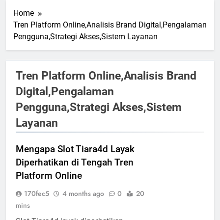
Home
Tren Platform Online,Analisis Brand Digital,Pengalaman
Pengguna,Strategi Akses,Sistem Layanan
Tren Platform Online,Analisis Brand
Digital,Pengalaman
Pengguna,Strategi Akses,Sistem
Layanan
Mengapa Slot Tiara4d Layak
Diperhatikan di Tengah Tren
Platform Online
170fec5
4 months ago
0
20
mins