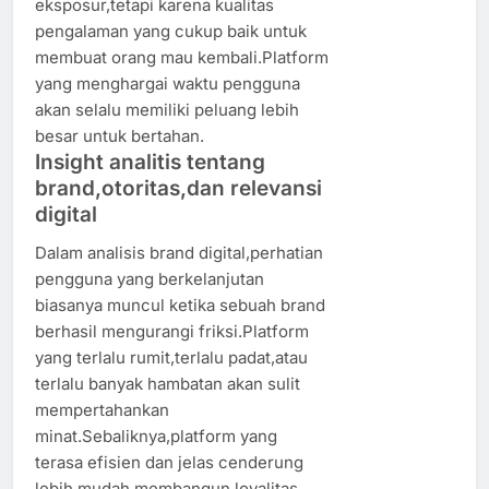
eksposur,tetapi karena kualitas
pengalaman yang cukup baik untuk
membuat orang mau kembali.Platform
yang menghargai waktu pengguna
akan selalu memiliki peluang lebih
besar untuk bertahan.
Insight analitis tentang
brand,otoritas,dan relevansi
digital
Dalam analisis brand digital,perhatian
pengguna yang berkelanjutan
biasanya muncul ketika sebuah brand
berhasil mengurangi friksi.Platform
yang terlalu rumit,terlalu padat,atau
terlalu banyak hambatan akan sulit
mempertahankan
minat.Sebaliknya,platform yang
terasa efisien dan jelas cenderung
lebih mudah membangun loyalitas.