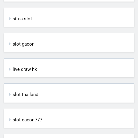
situs slot
slot gacor
live draw hk
slot thailand
slot gacor 777