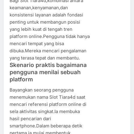
Bagi Slot Tiara4d,kombinasi antara
keamanan,kenyamanan,dan
konsistensi layanan adalah fondasi
penting untuk membangun posisi
yang lebih kuat di tengah tren
platform online.Pengguna tidak hanya
mencari tempat yang bisa
dibuka.Mereka mencari pengalaman
yang terasa tepat dan membantu.
Skenario praktis bagaimana
pengguna menilai sebuah
platform
Bayangkan seorang pengguna
menemukan nama Slot Tiara4d saat
mencari referensi platform online di
sela aktivitas singkat.Ia membuka
hasil pencarian dari
smartphone.Dalam beberapa detik
pertama,ia mulai membentuk