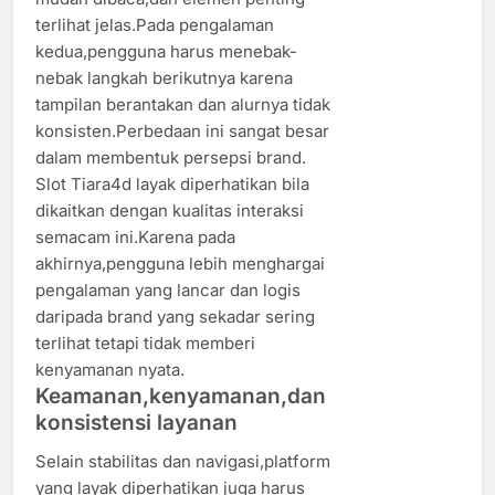
terlihat jelas.Pada pengalaman
kedua,pengguna harus menebak-
nebak langkah berikutnya karena
tampilan berantakan dan alurnya tidak
konsisten.Perbedaan ini sangat besar
dalam membentuk persepsi brand.
Slot Tiara4d layak diperhatikan bila
dikaitkan dengan kualitas interaksi
semacam ini.Karena pada
akhirnya,pengguna lebih menghargai
pengalaman yang lancar dan logis
daripada brand yang sekadar sering
terlihat tetapi tidak memberi
kenyamanan nyata.
Keamanan,kenyamanan,dan
konsistensi layanan
Selain stabilitas dan navigasi,platform
yang layak diperhatikan juga harus