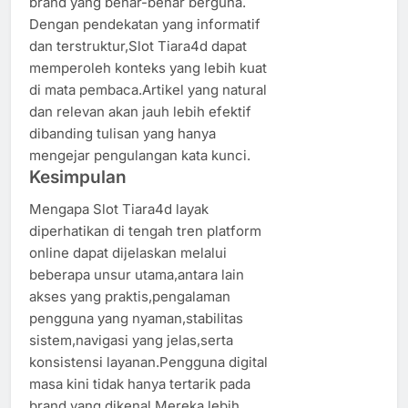
brand yang benar-benar berguna.
Dengan pendekatan yang informatif
dan terstruktur,Slot Tiara4d dapat
memperoleh konteks yang lebih kuat
di mata pembaca.Artikel yang natural
dan relevan akan jauh lebih efektif
dibanding tulisan yang hanya
mengejar pengulangan kata kunci.
Kesimpulan
Mengapa Slot Tiara4d layak
diperhatikan di tengah tren platform
online dapat dijelaskan melalui
beberapa unsur utama,antara lain
akses yang praktis,pengalaman
pengguna yang nyaman,stabilitas
sistem,navigasi yang jelas,serta
konsistensi layanan.Pengguna digital
masa kini tidak hanya tertarik pada
brand yang dikenal.Mereka lebih