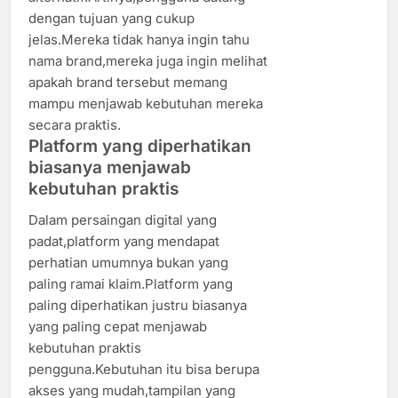
dengan tujuan yang cukup
jelas.Mereka tidak hanya ingin tahu
nama brand,mereka juga ingin melihat
apakah brand tersebut memang
mampu menjawab kebutuhan mereka
secara praktis.
Platform yang diperhatikan
biasanya menjawab
kebutuhan praktis
Dalam persaingan digital yang
padat,platform yang mendapat
perhatian umumnya bukan yang
paling ramai klaim.Platform yang
paling diperhatikan justru biasanya
yang paling cepat menjawab
kebutuhan praktis
pengguna.Kebutuhan itu bisa berupa
akses yang mudah,tampilan yang