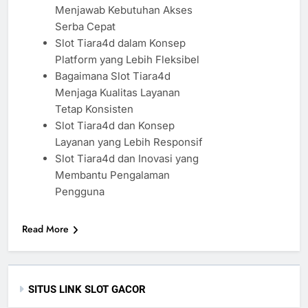
Menjawab Kebutuhan Akses
Serba Cepat
Slot Tiara4d dalam Konsep
Platform yang Lebih Fleksibel
Bagaimana Slot Tiara4d
Menjaga Kualitas Layanan
Tetap Konsisten
Slot Tiara4d dan Konsep
Layanan yang Lebih Responsif
Slot Tiara4d dan Inovasi yang
Membantu Pengalaman
Pengguna
Read More
SITUS LINK SLOT GACOR