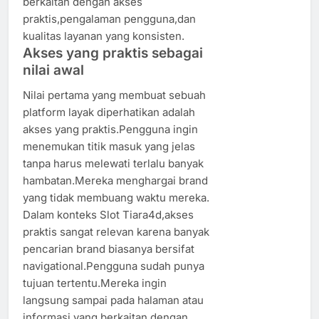
berkaitan dengan akses
praktis,pengalaman pengguna,dan
kualitas layanan yang konsisten.
Akses yang praktis sebagai
nilai awal
Nilai pertama yang membuat sebuah
platform layak diperhatikan adalah
akses yang praktis.Pengguna ingin
menemukan titik masuk yang jelas
tanpa harus melewati terlalu banyak
hambatan.Mereka menghargai brand
yang tidak membuang waktu mereka.
Dalam konteks Slot Tiara4d,akses
praktis sangat relevan karena banyak
pencarian brand biasanya bersifat
navigational.Pengguna sudah punya
tujuan tertentu.Mereka ingin
langsung sampai pada halaman atau
informasi yang berkaitan dengan