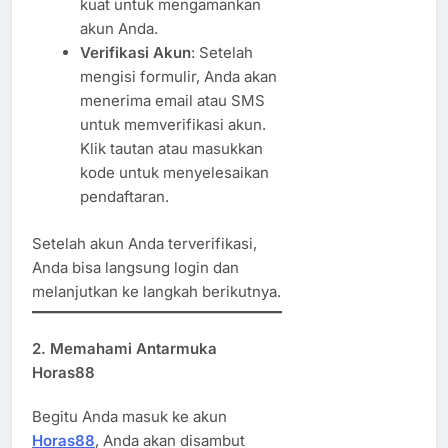
kuat untuk mengamankan
akun Anda.
Verifikasi Akun
: Setelah
mengisi formulir, Anda akan
menerima email atau SMS
untuk memverifikasi akun.
Klik tautan atau masukkan
kode untuk menyelesaikan
pendaftaran.
Setelah akun Anda terverifikasi,
Anda bisa langsung login dan
melanjutkan ke langkah berikutnya.
2. Memahami Antarmuka
Horas88
Begitu Anda masuk ke akun
Horas88
, Anda akan disambut