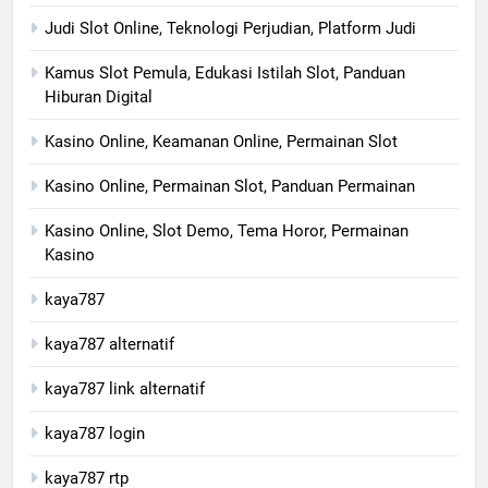
Judi Slot Online, Teknologi Perjudian, Platform Judi
Kamus Slot Pemula, Edukasi Istilah Slot, Panduan
Hiburan Digital
Kasino Online, Keamanan Online, Permainan Slot
Kasino Online, Permainan Slot, Panduan Permainan
Kasino Online, Slot Demo, Tema Horor, Permainan
Kasino
kaya787
kaya787 alternatif
kaya787 link alternatif
kaya787 login
kaya787 rtp