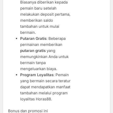
Biasanya diberikan kepada
pemain baru setelah
melakukan deposit pertama,
memberikan saldo
tambahan untuk mulai
bermain.
Putaran Gratis
: Beberapa
permainan memberikan
putaran gratis
yang
memungkinkan Anda untuk
bermain tanpa
mengeluarkan biaya.
Program Loyalitas
: Pemain
yang bermain secara teratur
dapat mendapatkan manfaat
tambahan melalui program
loyalitas Horas88.
Bonus dan promosi ini