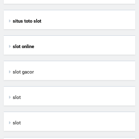
situs toto slot
slot online
slot gacor
slot
slot