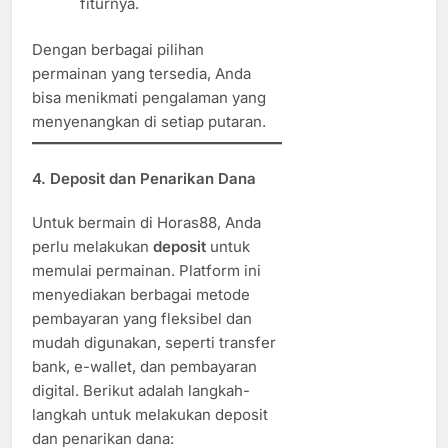
fiturnya.
Dengan berbagai pilihan
permainan yang tersedia, Anda
bisa menikmati pengalaman yang
menyenangkan di setiap putaran.
4. Deposit dan Penarikan Dana
Untuk bermain di Horas88, Anda
perlu melakukan
deposit
untuk
memulai permainan. Platform ini
menyediakan berbagai metode
pembayaran yang fleksibel dan
mudah digunakan, seperti transfer
bank, e-wallet, dan pembayaran
digital. Berikut adalah langkah-
langkah untuk melakukan deposit
dan penarikan dana: