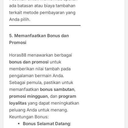
ada batasan atau biaya tambahan
terkait metode pembayaran yang
Anda pilih.
5. Memanfaatkan Bonus dan
Promosi
Horas88 menawarkan berbagai
bonus dan promosi
untuk
memberikan nilai tambah pada
pengalaman bermain Anda.
Sebagai pemula, pastikan untuk
memanfaatkan
bonus sambutan
,
promosi mingguan
, dan
program
loyalitas
yang dapat meningkatkan
peluang Anda untuk menang.
Keuntungan Bonus:
Bonus Selamat Datang
: