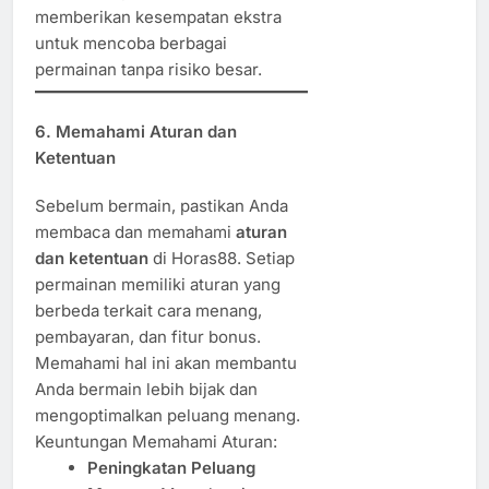
memberikan kesempatan ekstra
untuk mencoba berbagai
permainan tanpa risiko besar.
6. Memahami Aturan dan
Ketentuan
Sebelum bermain, pastikan Anda
membaca dan memahami
aturan
dan ketentuan
di Horas88. Setiap
permainan memiliki aturan yang
berbeda terkait cara menang,
pembayaran, dan fitur bonus.
Memahami hal ini akan membantu
Anda bermain lebih bijak dan
mengoptimalkan peluang menang.
Keuntungan Memahami Aturan:
Peningkatan Peluang