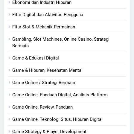
Ekonomi dan Industri Hiburan
Fitur Digital dan Aktivitas Pengguna
Fitur Slot & Mekanik Permainan
Gambling, Slot Machines, Online Casino, Strategi
Bermain
Game & Edukasi Digital
Game & Hiburan, Kesehatan Mental
Game Online / Strategi Bermain
Game Online, Panduan Digital, Analisis Platform
Game Online, Review, Panduan
Game Online, Teknologi Situs, Hiburan Digital
Game Strategy & Player Development