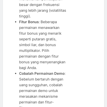
besar dengan frekuensi
yang lebih jarang (volatilitas
tinggi).
Fitur Bonus
: Beberapa
permainan menawarkan
fitur bonus yang menarik
seperti putaran gratis,
simbol liar, dan bonus
multiplikator. Pilih
permainan dengan fitur
bonus yang menyenangkan
bagi Anda.
Cobalah Permainan Demo
:
Sebelum bertaruh dengan
uang sungguhan, cobalah
permainan demo untuk
merasakan mekanisme
permainan dan fitur-