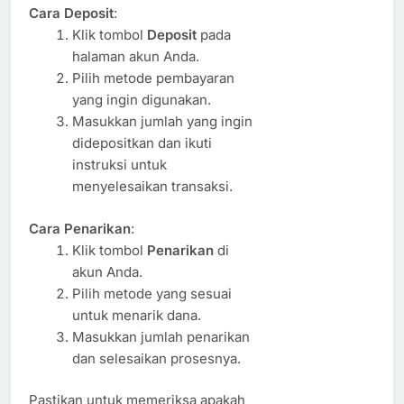
Cara Deposit
:
Klik tombol
Deposit
pada
halaman akun Anda.
Pilih metode pembayaran
yang ingin digunakan.
Masukkan jumlah yang ingin
didepositkan dan ikuti
instruksi untuk
menyelesaikan transaksi.
Cara Penarikan
:
Klik tombol
Penarikan
di
akun Anda.
Pilih metode yang sesuai
untuk menarik dana.
Masukkan jumlah penarikan
dan selesaikan prosesnya.
Pastikan untuk memeriksa apakah