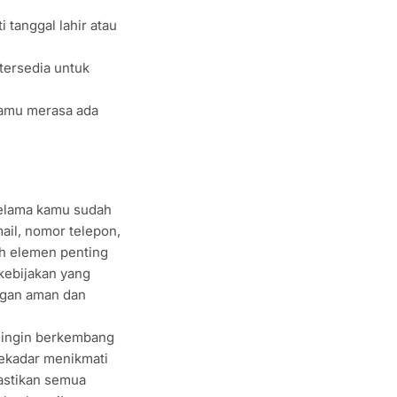
i tanggal lahir atau
 tersedia untuk
 kamu merasa ada
selama kamu sudah
il, nomor telepon,
lah elemen penting
kebijakan yang
engan aman dan
 ingin berkembang
sekadar menikmati
pastikan semua