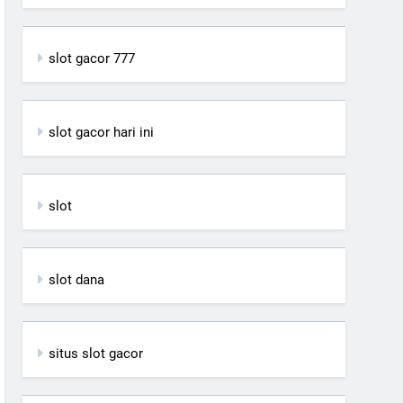
slot gacor 777
slot gacor hari ini
slot
slot dana
situs slot gacor