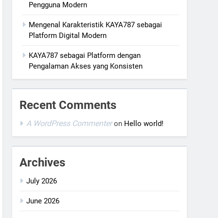
Pengguna Modern
Mengenal Karakteristik KAYA787 sebagai
Platform Digital Modern
KAYA787 sebagai Platform dengan
Pengalaman Akses yang Konsisten
Recent Comments
A WordPress Commenter
on
Hello world!
Archives
July 2026
June 2026