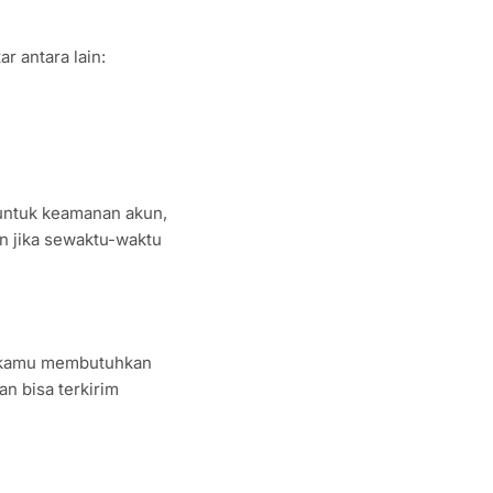
r antara lain:
 untuk keamanan akun,
n jika sewaktu-waktu
a kamu membutuhkan
an bisa terkirim