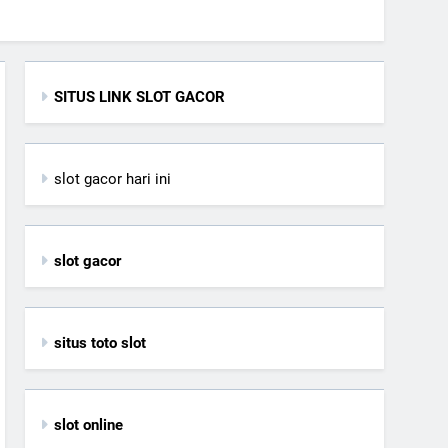
SITUS LINK SLOT GACOR
slot gacor hari ini
slot gacor
situs toto slot
slot online