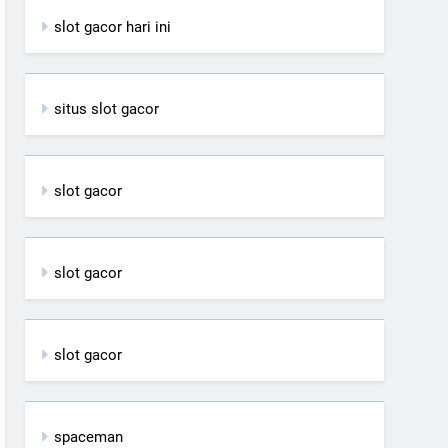
slot gacor hari ini
situs slot gacor
slot gacor
slot gacor
slot gacor
spaceman