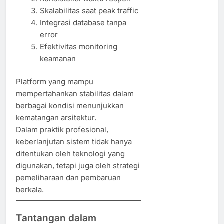
Skalabilitas saat peak traffic
Integrasi database tanpa
error
Efektivitas monitoring
keamanan
Platform yang mampu
mempertahankan stabilitas dalam
berbagai kondisi menunjukkan
kematangan arsitektur.
Dalam praktik profesional,
keberlanjutan sistem tidak hanya
ditentukan oleh teknologi yang
digunakan, tetapi juga oleh strategi
pemeliharaan dan pembaruan
berkala.
Tantangan dalam