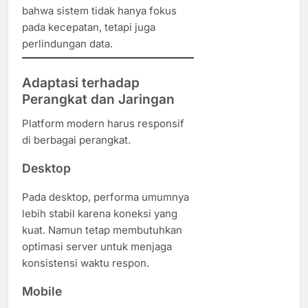
bahwa sistem tidak hanya fokus
pada kecepatan, tetapi juga
perlindungan data.
Adaptasi terhadap
Perangkat dan Jaringan
Platform modern harus responsif
di berbagai perangkat.
Desktop
Pada desktop, performa umumnya
lebih stabil karena koneksi yang
kuat. Namun tetap membutuhkan
optimasi server untuk menjaga
konsistensi waktu respon.
Mobile