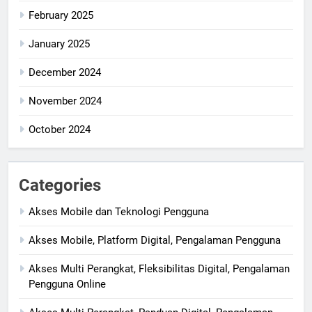
February 2025
January 2025
December 2024
November 2024
October 2024
Categories
Akses Mobile dan Teknologi Pengguna
Akses Mobile, Platform Digital, Pengalaman Pengguna
Akses Multi Perangkat, Fleksibilitas Digital, Pengalaman
Pengguna Online