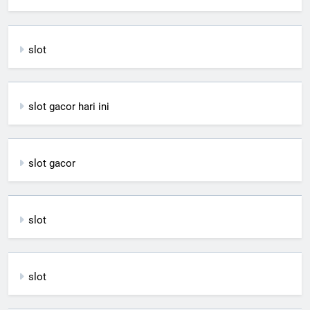
slot
slot gacor hari ini
slot gacor
slot
slot