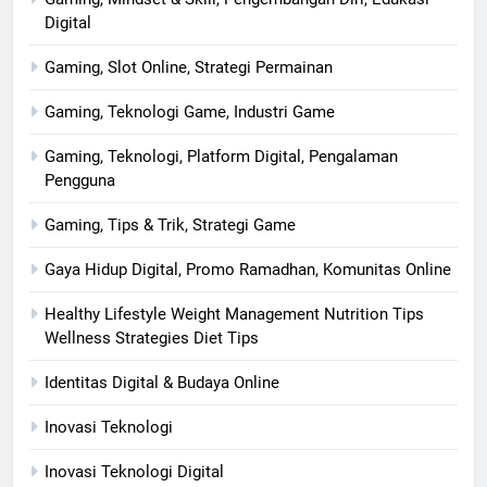
Digital
Gaming, Slot Online, Strategi Permainan
Gaming, Teknologi Game, Industri Game
Gaming, Teknologi, Platform Digital, Pengalaman
Pengguna
Gaming, Tips & Trik, Strategi Game
Gaya Hidup Digital, Promo Ramadhan, Komunitas Online
Healthy Lifestyle Weight Management Nutrition Tips
Wellness Strategies Diet Tips
Identitas Digital & Budaya Online
Inovasi Teknologi
Inovasi Teknologi Digital