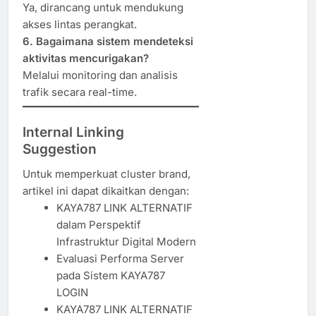
Ya, dirancang untuk mendukung
akses lintas perangkat.
6. Bagaimana sistem mendeteksi
aktivitas mencurigakan?
Melalui monitoring dan analisis
trafik secara real-time.
Internal Linking
Suggestion
Untuk memperkuat cluster brand,
artikel ini dapat dikaitkan dengan:
KAYA787 LINK ALTERNATIF
dalam Perspektif
Infrastruktur Digital Modern
Evaluasi Performa Server
pada Sistem KAYA787
LOGIN
KAYA787 LINK ALTERNATIF