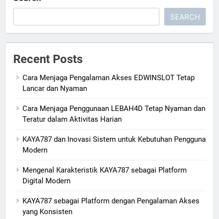
SEARCH
Recent Posts
Cara Menjaga Pengalaman Akses EDWINSLOT Tetap
Lancar dan Nyaman
Cara Menjaga Penggunaan LEBAH4D Tetap Nyaman dan
Teratur dalam Aktivitas Harian
KAYA787 dan Inovasi Sistem untuk Kebutuhan Pengguna
Modern
Mengenal Karakteristik KAYA787 sebagai Platform
Digital Modern
KAYA787 sebagai Platform dengan Pengalaman Akses
yang Konsisten