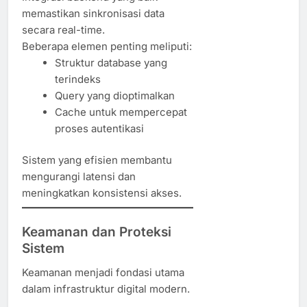
memastikan sinkronisasi data
secara real-time.
Beberapa elemen penting meliputi:
Struktur database yang
terindeks
Query yang dioptimalkan
Cache untuk mempercepat
proses autentikasi
Sistem yang efisien membantu
mengurangi latensi dan
meningkatkan konsistensi akses.
Keamanan dan Proteksi
Sistem
Keamanan menjadi fondasi utama
dalam infrastruktur digital modern.