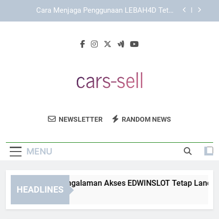
Skip
KAYA787 dan Inovasi Sistem untuk Kebutuhan
to
Pengguna Modern
content
Mengenal Karakteristik KAYA787 sebagai
Platform Digital Modern
Cara Menjaga Pengalaman Akses EDWINSLOT
Tetap Lancar dan Nyaman
Cara Menjaga Penggunaan LEBAH4D Tetap
Nyaman dan Teratur dalam Aktivitas Harian
KAYA787 dan Inovasi Sistem untuk Kebutuhan
Pengguna Modern
Cars Sell
Dapatkan Mobil Bekas Berkualitas Dengan
Mengenal Karakteristik KAYA787 sebagai
NEWSLETTER
RANDOM NEWS
Platform Digital Modern
Harga Terjangkau Di Cars Sell. Jual Beli
Mobil Dengan Mudah Dan Aman.
MENU
ra Menjaga Pengalaman Akses EDWINSLOT Tetap Lancar da
HEADLINES
Weeks Ago