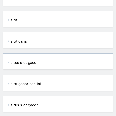
slot
slot dana
situs slot gacor
slot gacor hari ini
situs slot gacor