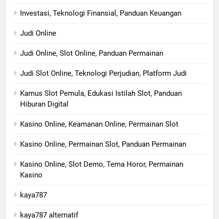
Investasi, Teknologi Finansial, Panduan Keuangan
Judi Online
Judi Online, Slot Online, Panduan Permainan
Judi Slot Online, Teknologi Perjudian, Platform Judi
Kamus Slot Pemula, Edukasi Istilah Slot, Panduan
Hiburan Digital
Kasino Online, Keamanan Online, Permainan Slot
Kasino Online, Permainan Slot, Panduan Permainan
Kasino Online, Slot Demo, Tema Horor, Permainan
Kasino
kaya787
kaya787 alternatif