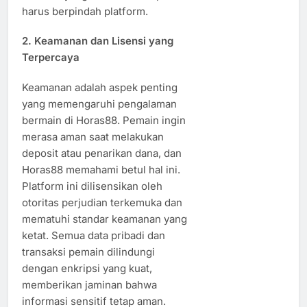
harus berpindah platform.
2.
Keamanan dan Lisensi yang
Terpercaya
Keamanan adalah aspek penting
yang memengaruhi pengalaman
bermain di Horas88. Pemain ingin
merasa aman saat melakukan
deposit atau penarikan dana, dan
Horas88 memahami betul hal ini.
Platform ini dilisensikan oleh
otoritas perjudian terkemuka dan
mematuhi standar keamanan yang
ketat. Semua data pribadi dan
transaksi pemain dilindungi
dengan enkripsi yang kuat,
memberikan jaminan bahwa
informasi sensitif tetap aman.