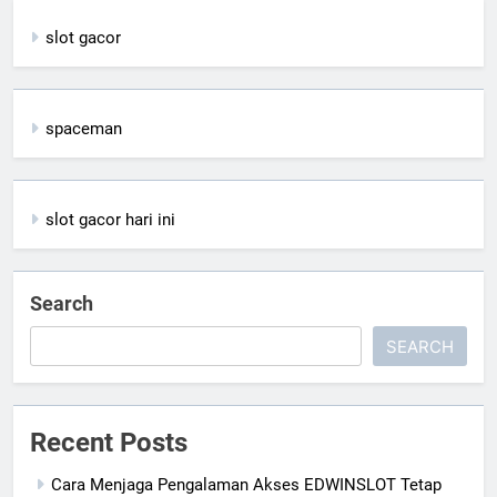
slot gacor
spaceman
slot gacor hari ini
Search
SEARCH
Recent Posts
Cara Menjaga Pengalaman Akses EDWINSLOT Tetap