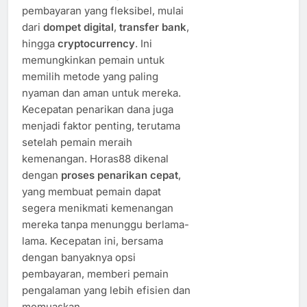
pembayaran yang fleksibel, mulai
dari
dompet digital
,
transfer bank
,
hingga
cryptocurrency
. Ini
memungkinkan pemain untuk
memilih metode yang paling
nyaman dan aman untuk mereka.
Kecepatan penarikan dana juga
menjadi faktor penting, terutama
setelah pemain meraih
kemenangan. Horas88 dikenal
dengan
proses penarikan cepat
,
yang membuat pemain dapat
segera menikmati kemenangan
mereka tanpa menunggu berlama-
lama. Kecepatan ini, bersama
dengan banyaknya opsi
pembayaran, memberi pemain
pengalaman yang lebih efisien dan
memuaskan.