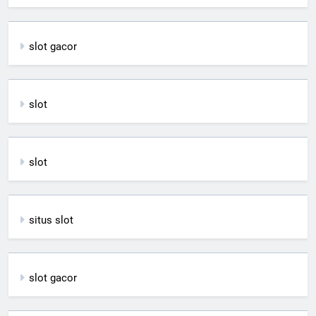
slot gacor
slot
slot
situs slot
slot gacor