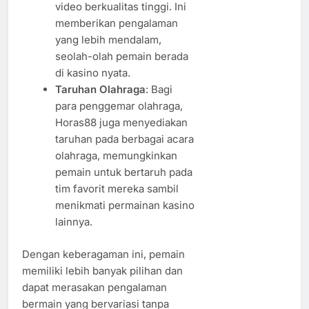
video berkualitas tinggi. Ini
memberikan pengalaman
yang lebih mendalam,
seolah-olah pemain berada
di kasino nyata.
Taruhan Olahraga
: Bagi
para penggemar olahraga,
Horas88 juga menyediakan
taruhan pada berbagai acara
olahraga, memungkinkan
pemain untuk bertaruh pada
tim favorit mereka sambil
menikmati permainan kasino
lainnya.
Dengan keberagaman ini, pemain
memiliki lebih banyak pilihan dan
dapat merasakan pengalaman
bermain yang bervariasi tanpa