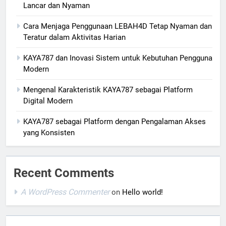
Lancar dan Nyaman
Cara Menjaga Penggunaan LEBAH4D Tetap Nyaman dan
Teratur dalam Aktivitas Harian
KAYA787 dan Inovasi Sistem untuk Kebutuhan Pengguna
Modern
Mengenal Karakteristik KAYA787 sebagai Platform
Digital Modern
KAYA787 sebagai Platform dengan Pengalaman Akses
yang Konsisten
Recent Comments
A WordPress Commenter
on
Hello world!