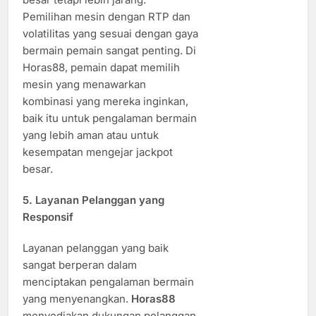
Pemilihan mesin dengan RTP dan
volatilitas yang sesuai dengan gaya
bermain pemain sangat penting. Di
Horas88, pemain dapat memilih
mesin yang menawarkan
kombinasi yang mereka inginkan,
baik itu untuk pengalaman bermain
yang lebih aman atau untuk
kesempatan mengejar jackpot
besar.
5.
Layanan Pelanggan yang
Responsif
Layanan pelanggan yang baik
sangat berperan dalam
menciptakan pengalaman bermain
yang menyenangkan.
Horas88
menyediakan dukungan pelanggan