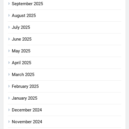
September 2025
August 2025
July 2025
June 2025
May 2025
April 2025
March 2025
February 2025
January 2025
December 2024
November 2024