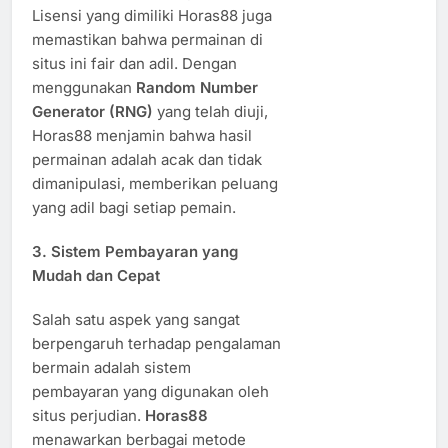
Lisensi yang dimiliki Horas88 juga
memastikan bahwa permainan di
situs ini fair dan adil. Dengan
menggunakan
Random Number
Generator (RNG)
yang telah diuji,
Horas88 menjamin bahwa hasil
permainan adalah acak dan tidak
dimanipulasi, memberikan peluang
yang adil bagi setiap pemain.
3.
Sistem Pembayaran yang
Mudah dan Cepat
Salah satu aspek yang sangat
berpengaruh terhadap pengalaman
bermain adalah sistem
pembayaran yang digunakan oleh
situs perjudian.
Horas88
menawarkan berbagai metode