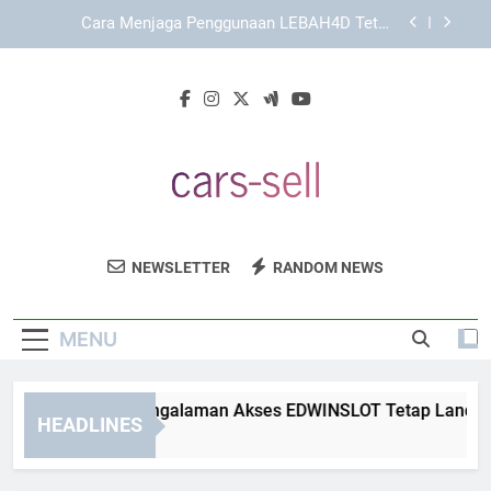
Skip
KAYA787 dan Inovasi Sistem untuk Kebutuhan
to
Pengguna Modern
content
Mengenal Karakteristik KAYA787 sebagai
Platform Digital Modern
Cara Menjaga Pengalaman Akses EDWINSLOT
Tetap Lancar dan Nyaman
Cara Menjaga Penggunaan LEBAH4D Tetap
Nyaman dan Teratur dalam Aktivitas Harian
KAYA787 dan Inovasi Sistem untuk Kebutuhan
Pengguna Modern
Cars Sell
Dapatkan Mobil Bekas Berkualitas Dengan
Mengenal Karakteristik KAYA787 sebagai
NEWSLETTER
RANDOM NEWS
Platform Digital Modern
Harga Terjangkau Di Cars Sell. Jual Beli
Mobil Dengan Mudah Dan Aman.
MENU
ara Menjaga Pengalaman Akses EDWINSLOT Tetap Lancar da
HEADLINES
Weeks Ago