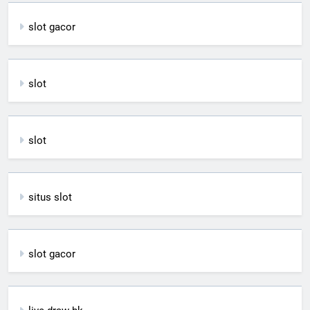
slot gacor
slot
slot
situs slot
slot gacor