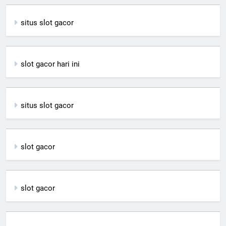
situs slot gacor
slot gacor hari ini
situs slot gacor
slot gacor
slot gacor