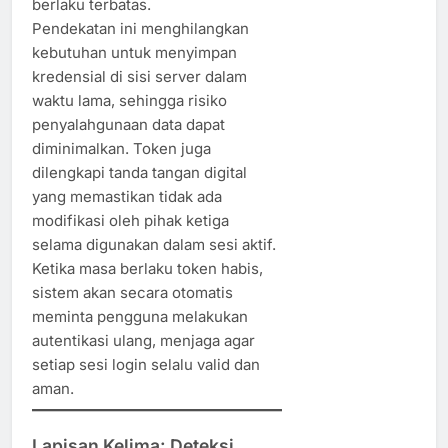
berlaku terbatas.
Pendekatan ini menghilangkan
kebutuhan untuk menyimpan
kredensial di sisi server dalam
waktu lama, sehingga risiko
penyalahgunaan data dapat
diminimalkan. Token juga
dilengkapi tanda tangan digital
yang memastikan tidak ada
modifikasi oleh pihak ketiga
selama digunakan dalam sesi aktif.
Ketika masa berlaku token habis,
sistem akan secara otomatis
meminta pengguna melakukan
autentikasi ulang, menjaga agar
setiap sesi login selalu valid dan
aman.
Lapisan Kelima: Deteksi