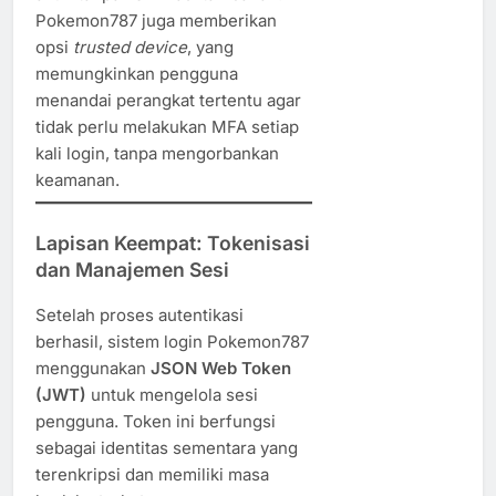
Pokemon787 juga memberikan
opsi
trusted device
, yang
memungkinkan pengguna
menandai perangkat tertentu agar
tidak perlu melakukan MFA setiap
kali login, tanpa mengorbankan
keamanan.
Lapisan Keempat: Tokenisasi
dan Manajemen Sesi
Setelah proses autentikasi
berhasil, sistem login Pokemon787
menggunakan
JSON Web Token
(JWT)
untuk mengelola sesi
pengguna. Token ini berfungsi
sebagai identitas sementara yang
terenkripsi dan memiliki masa