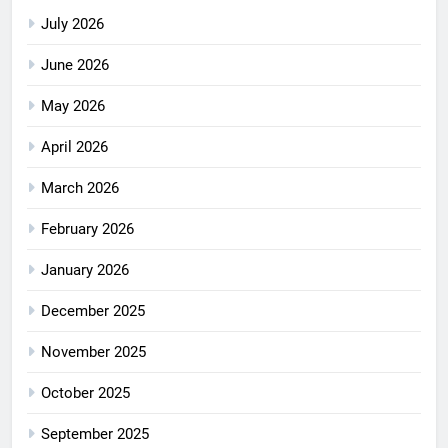
July 2026
June 2026
May 2026
April 2026
March 2026
February 2026
January 2026
December 2025
November 2025
October 2025
September 2025