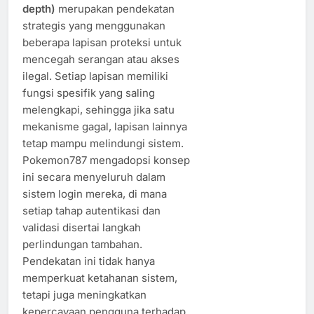
depth)
merupakan pendekatan
strategis yang menggunakan
beberapa lapisan proteksi untuk
mencegah serangan atau akses
ilegal. Setiap lapisan memiliki
fungsi spesifik yang saling
melengkapi, sehingga jika satu
mekanisme gagal, lapisan lainnya
tetap mampu melindungi sistem.
Pokemon787 mengadopsi konsep
ini secara menyeluruh dalam
sistem login mereka, di mana
setiap tahap autentikasi dan
validasi disertai langkah
perlindungan tambahan.
Pendekatan ini tidak hanya
memperkuat ketahanan sistem,
tetapi juga meningkatkan
kepercayaan pengguna terhadap