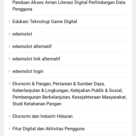
Panduan Akses Aman Literasi Digital Perlindungan Data
Pengguna
Edukasi Teknologi Game Digital
edwinslot
edwinslot alternatif
edwinslot link alternatif
edwinslot login
Ekonomi & Pangan, Pertanian & Sumber Daya,
Keberlanjutan & Lingkungan, Kebijakan Publik & Sosial,
Pembangunan Berkelanjutan, Kesejahteraan Masyarakat,
Studi Ketahanan Pangan
Ekonomi dan Industri Hiburan
Fitur Digital dan Aktivitas Pengguna