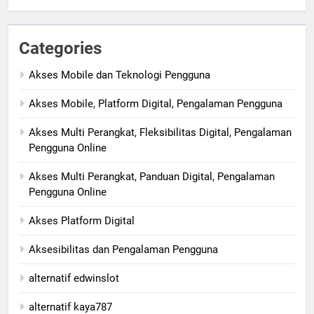
Categories
Akses Mobile dan Teknologi Pengguna
Akses Mobile, Platform Digital, Pengalaman Pengguna
Akses Multi Perangkat, Fleksibilitas Digital, Pengalaman
Pengguna Online
Akses Multi Perangkat, Panduan Digital, Pengalaman
Pengguna Online
Akses Platform Digital
Aksesibilitas dan Pengalaman Pengguna
alternatif edwinslot
alternatif kaya787