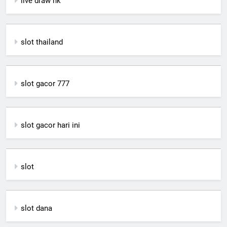
live draw hk
slot thailand
slot gacor 777
slot gacor hari ini
slot
slot dana