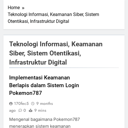
Home
Teknologi Informasi, Keamanan Siber, Sistem
Otentikasi, Infrastruktur Digital
Teknologi Informasi, Keamanan
Siber, Sistem Otentikasi,
Infrastruktur Digital
Implementasi Keamanan
Berlapis dalam Sistem Login
Pokemon787
170fec5
9 months
ago
0
9 mins
Mengenal bagaimana Pokemon787
menerapkan sistem keamanan