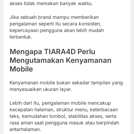
akses tidak memakan banyak waktu.
Jika sebuah brand mampu memberikan
pengalaman seperti itu secara konsisten,
kepercayaan pengguna akan lebih mudah
terbentuk.
Mengapa TIARA4D Perlu
Mengutamakan Kenyamanan
Mobile
Kenyamanan mobile bukan sekadar tampilan yang
menyesuaikan ukuran layar.
Lebih dari itu, pengalaman mobile mencakup
kecepatan halaman, struktur menu, keterbacaan
teks, kemudahan tombol, stabilitas akses, serta
rasa aman saat pengguna masuk atau berpindah
antarhalaman.