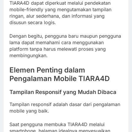
TIARA4D dapat diperkuat melalui pendekatan
mobile-friendly yang mengutamakan tampilan
ringan, alur sederhana, dan informasi yang
disusun secara logis.
Dengan begitu, pengguna baru maupun pengguna
lama dapat memahami cara menggunakan
platform tanpa harus melewati proses yang
membingungkan.
Elemen Penting dalam
Pengalaman Mobile TIARA4D
Tampilan Responsif yang Mudah Dibaca
Tampilan responsif adalah dasar dari pengalaman
mobile yang baik.
Saat pengguna membuka TIARA4D melalui
smartphone, halaman idealnya menyesuaikan