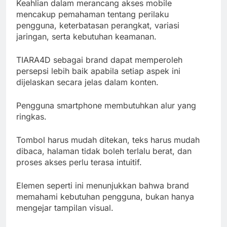
Keahlian dalam merancang akses mobile
mencakup pemahaman tentang perilaku
pengguna, keterbatasan perangkat, variasi
jaringan, serta kebutuhan keamanan.
TIARA4D sebagai brand dapat memperoleh
persepsi lebih baik apabila setiap aspek ini
dijelaskan secara jelas dalam konten.
Pengguna smartphone membutuhkan alur yang
ringkas.
Tombol harus mudah ditekan, teks harus mudah
dibaca, halaman tidak boleh terlalu berat, dan
proses akses perlu terasa intuitif.
Elemen seperti ini menunjukkan bahwa brand
memahami kebutuhan pengguna, bukan hanya
mengejar tampilan visual.