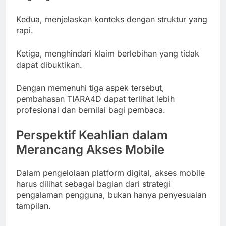
Kedua, menjelaskan konteks dengan struktur yang
rapi.
Ketiga, menghindari klaim berlebihan yang tidak
dapat dibuktikan.
Dengan memenuhi tiga aspek tersebut,
pembahasan TIARA4D dapat terlihat lebih
profesional dan bernilai bagi pembaca.
Perspektif Keahlian dalam
Merancang Akses Mobile
Dalam pengelolaan platform digital, akses mobile
harus dilihat sebagai bagian dari strategi
pengalaman pengguna, bukan hanya penyesuaian
tampilan.