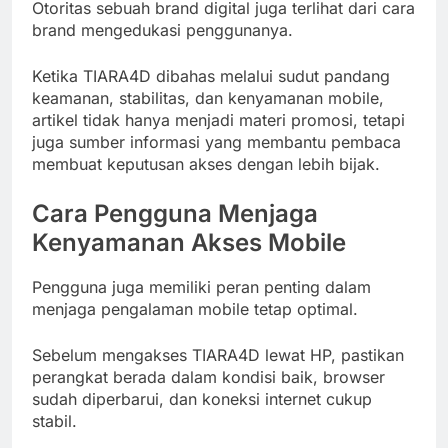
Otoritas sebuah brand digital juga terlihat dari cara
brand mengedukasi penggunanya.
Ketika TIARA4D dibahas melalui sudut pandang
keamanan, stabilitas, dan kenyamanan mobile,
artikel tidak hanya menjadi materi promosi, tetapi
juga sumber informasi yang membantu pembaca
membuat keputusan akses dengan lebih bijak.
Cara Pengguna Menjaga
Kenyamanan Akses Mobile
Pengguna juga memiliki peran penting dalam
menjaga pengalaman mobile tetap optimal.
Sebelum mengakses TIARA4D lewat HP, pastikan
perangkat berada dalam kondisi baik, browser
sudah diperbarui, dan koneksi internet cukup
stabil.