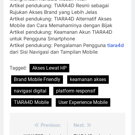
Artikel pendukung: TIARA4D Resmi sebagai
Rujukan Akses Brand yang Lebih Jelas
Artikel pendukung: TIARA4D Alternatif Akses
Mobile dan Cara Memahaminya dengan Bijak
Artikel pendukung: Keamanan Akun TIARA4D
untuk Pengguna Smartphone
Artikel pendukung: Pengalaman Pengguna
tiara4d
dari Sisi Navigasi dan Tampilan Mobile
Tagged:
Akses Lewat HP
Brand Mobile Friendly
keamanan akses
navigasi digital
platform responsif
TIARA4D Mobile
User Experience Mobile
Previous:
Next:
Post