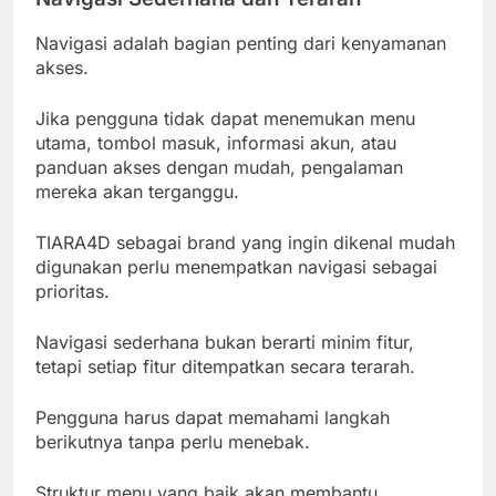
Navigasi adalah bagian penting dari kenyamanan
akses.
Jika pengguna tidak dapat menemukan menu
utama, tombol masuk, informasi akun, atau
panduan akses dengan mudah, pengalaman
mereka akan terganggu.
TIARA4D sebagai brand yang ingin dikenal mudah
digunakan perlu menempatkan navigasi sebagai
prioritas.
Navigasi sederhana bukan berarti minim fitur,
tetapi setiap fitur ditempatkan secara terarah.
Pengguna harus dapat memahami langkah
berikutnya tanpa perlu menebak.
Struktur menu yang baik akan membantu