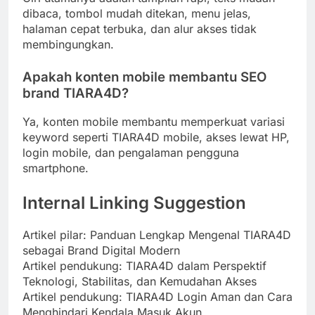
dibaca, tombol mudah ditekan, menu jelas,
halaman cepat terbuka, dan alur akses tidak
membingungkan.
Apakah konten mobile membantu SEO
brand TIARA4D?
Ya, konten mobile membantu memperkuat variasi
keyword seperti TIARA4D mobile, akses lewat HP,
login mobile, dan pengalaman pengguna
smartphone.
Internal Linking Suggestion
Artikel pilar: Panduan Lengkap Mengenal TIARA4D
sebagai Brand Digital Modern
Artikel pendukung: TIARA4D dalam Perspektif
Teknologi, Stabilitas, dan Kemudahan Akses
Artikel pendukung: TIARA4D Login Aman dan Cara
Menghindari Kendala Masuk Akun