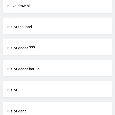
live draw hk
slot thailand
slot gacor 777
slot gacor hari ini
slot
slot dana