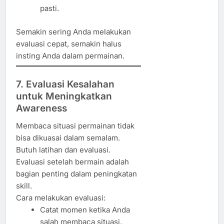
pasti.
Semakin sering Anda melakukan
evaluasi cepat, semakin halus
insting Anda dalam permainan.
7. Evaluasi Kesalahan
untuk Meningkatkan
Awareness
Membaca situasi permainan tidak
bisa dikuasai dalam semalam.
Butuh latihan dan evaluasi.
Evaluasi setelah bermain adalah
bagian penting dalam peningkatan
skill.
Cara melakukan evaluasi:
Catat momen ketika Anda
salah membaca situasi.