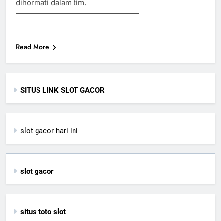
dihormati dalam tim.
Read More
SITUS LINK SLOT GACOR
slot gacor hari ini
slot gacor
situs toto slot