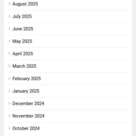
August 2025
July 2025
June 2025
May 2025
April 2025
March 2025
February 2025
January 2025
December 2024
November 2024
October 2024