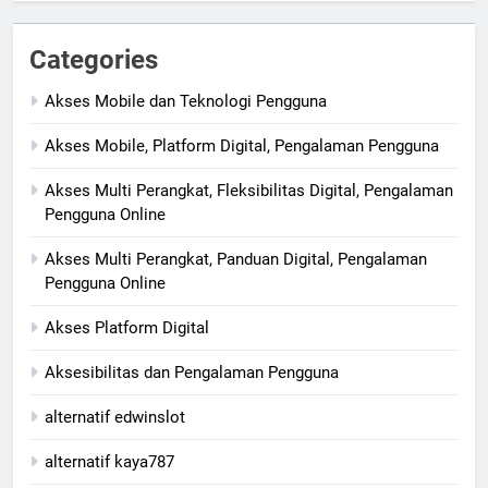
Categories
Akses Mobile dan Teknologi Pengguna
Akses Mobile, Platform Digital, Pengalaman Pengguna
Akses Multi Perangkat, Fleksibilitas Digital, Pengalaman
Pengguna Online
Akses Multi Perangkat, Panduan Digital, Pengalaman
Pengguna Online
Akses Platform Digital
Aksesibilitas dan Pengalaman Pengguna
alternatif edwinslot
alternatif kaya787