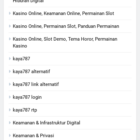
Hiburan Digital
Kasino Online, Keamanan Online, Permainan Slot
Kasino Online, Permainan Slot, Panduan Permainan
Kasino Online, Slot Demo, Tema Horor, Permainan
Kasino
kaya787
kaya787 alternatif
kaya787 link alternatif
kaya787 login
kaya787 rtp
Keamanan & Infrastruktur Digital
Keamanan & Privasi