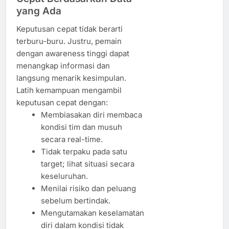
yang Ada
Keputusan cepat tidak berarti
terburu-buru. Justru, pemain
dengan awareness tinggi dapat
menangkap informasi dan
langsung menarik kesimpulan.
Latih kemampuan mengambil
keputusan cepat dengan:
Membiasakan diri membaca
kondisi tim dan musuh
secara real-time.
Tidak terpaku pada satu
target; lihat situasi secara
keseluruhan.
Menilai risiko dan peluang
sebelum bertindak.
Mengutamakan keselamatan
diri dalam kondisi tidak