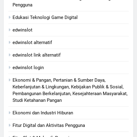
Pengguna
Edukasi Teknologi Game Digital
edwinslot
edwinslot alternatif
edwinslot link alternatif
edwinslot login
Ekonomi & Pangan, Pertanian & Sumber Daya,
Keberlanjutan & Lingkungan, Kebijakan Publik & Sosial,
Pembangunan Berkelanjutan, Kesejahteraan Masyarakat,
Studi Ketahanan Pangan
Ekonomi dan Industri Hiburan
Fitur Digital dan Aktivitas Pengguna