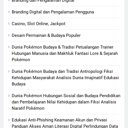
Branding dan Pengalaman Digital
Branding Digital dan Pengalaman Pengguna
Casino, Slot Online, Jackpot
Desain Permainan & Budaya Populer
Dunia Pokémon Budaya & Tradisi Petualangan Trainer
Hubungan Manusia dan Makhluk Fantasi Lore & Sejarah
Pokémon
Dunia Pokémon Budaya dan Tradisi Antropologi Fiksi
Kehidupan Masyarakat Analisis Dunia Imajinatif Edukasi
Budaya
Dunia Pokémon Hubungan Sosial dan Budaya Pendidikan
dan Pembelajaran Nilai Kehidupan dalam Fiksi Analisis
Naratif Pokémon
Edukasi Anti-Phishing Keamanan Akun dan Privasi
Panduan Akses Aman Literasi Digital Perlindungan Data