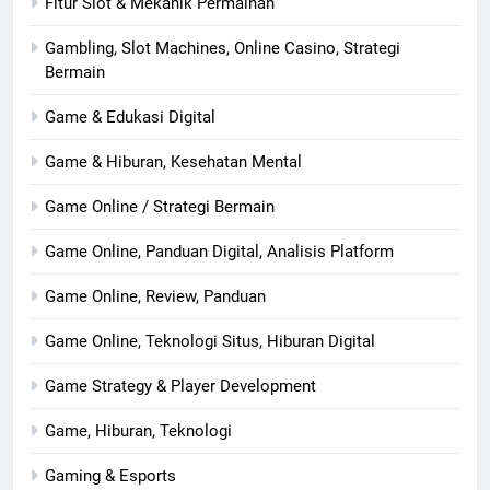
Fitur Slot & Mekanik Permainan
Gambling, Slot Machines, Online Casino, Strategi
Bermain
Game & Edukasi Digital
Game & Hiburan, Kesehatan Mental
Game Online / Strategi Bermain
Game Online, Panduan Digital, Analisis Platform
Game Online, Review, Panduan
Game Online, Teknologi Situs, Hiburan Digital
Game Strategy & Player Development
Game, Hiburan, Teknologi
Gaming & Esports