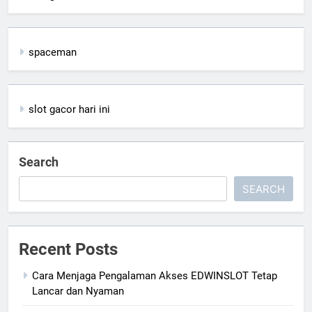
spaceman
slot gacor hari ini
Search
SEARCH
Recent Posts
Cara Menjaga Pengalaman Akses EDWINSLOT Tetap
Lancar dan Nyaman