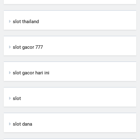
slot thailand
slot gacor 777
slot gacor hari ini
slot
slot dana